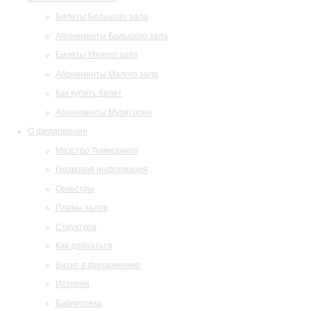
Билеты Большого зала
Абонементы Большого зала
Билеты Малого зала
Абонементы Малого зала
Как купить билет
Абонементы Музитория
О филармонии
Маэстро Темирканов
Правовая информация
Оркестры
Планы залов
Структура
Как добраться
Визит в филармонию
История
Библиотека