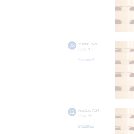
28
ноября
,
2024
18:00
,
Чт
Музиторий
12
декабря
,
2024
18:00
,
Чт
Музиторий