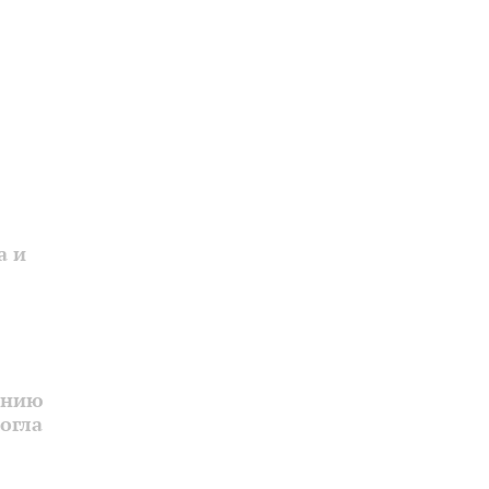
а и
онию
огла