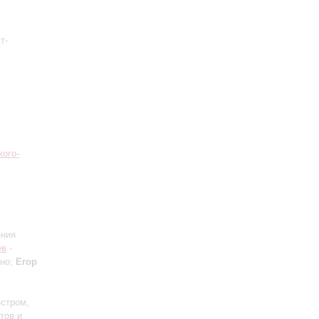
т-
кого-
ения
ев
-
ано;
Егор
естром,
тов и