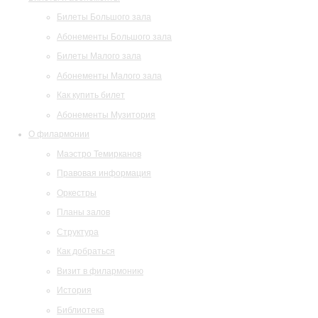
Билеты Большого зала
Абонементы Большого зала
Билеты Малого зала
Абонементы Малого зала
Как купить билет
Абонементы Музитория
О филармонии
Маэстро Темирканов
Правовая информация
Оркестры
Планы залов
Структура
Как добраться
Визит в филармонию
История
Библиотека