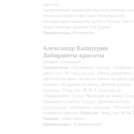
оркестра
Торжественная церемония вручения диплома и м
Почетного профессора Санкт-Петербургской
консерватории народному артисту России, извес
общественному деятелю Н.В.Бурову
Организаторы:
Интерпроект
Александр Кашпурин
Лабиринты красоты
Концерт-созерцание
Сильвестров
: «Посланник»;
Метнер
: «Забытые 
цикл I, соч. 38;
Чайковский
: «Песнь жаворонка» 
«Детский альбом», «Болезнь куклы» из цикла «Д
альбом», «В церкви» из цикла «Детский альбом»;
Скрябин
: Этюд, соч. 65 No 3;
Прокофьев
:
«Наваждение»;
Гольц
: Прелюдия ми минор;
Ляд
Прелюдия си минор;
Глинка
: «Детская полька»;
Слонимский
: «Колокола»;
Хрущёва
: «Русские т
лабиринты красоты
;
Капустин
: Этюд, соч. 68 № 1
Панахов
: «Неистовое»
Организаторы:
"Enterpriserusart"