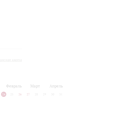
инская карта
Февраль
Март
Апрель
24
25
26
27
28
29
30
31