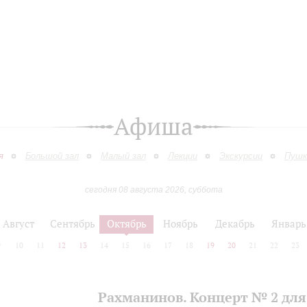
Афиша
я
Большой зал
Малый зал
Лекции
Экскурсии
Пушк
сегодня 08 августа 2026, суббота
Август
Сентябрь
Октябрь
Ноябрь
Декабрь
Январь
9
10
11
12
13
14
15
16
17
18
19
20
21
22
23
Рахманинов. Концерт № 2 для