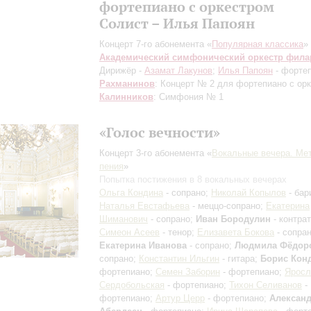
фортепиано с оркестром
Солист – Илья Папоян
Концерт 7-го абонемента «
Популярная классика
»
Академический симфонический оркестр фил
Дирижёр -
Азамат Лакунов
;
Илья Папоян
- форте
Рахманинов
: Концерт № 2 для фортепиано с ор
Калинников
: Симфония № 1
«Голос вечности»
Концерт 3-го абонемента «
Вокальные вечера. Ме
пения
»
Попытка постижения в 8 вокальных вечерах
Ольга Кондина
- сопрано;
Николай Копылов
- бар
Наталья Евстафьева
- меццо-сопрано;
Екатерина
Шиманович
- сопрано;
Иван Бородулин
- контрат
Симеон Асеев
- тенор;
Елизавета Бокова
- сопран
Екатерина Иванова
- сопрано;
Людмила Фёдор
сопрано;
Константин Ильгин
- гитара;
Борис Кон
фортепиано;
Семен Заборин
- фортепиано;
Яросл
Сердобольская
- фортепиано;
Тихон Селиванов
-
фортепиано;
Артур Церр
- фортепиано;
Алексан