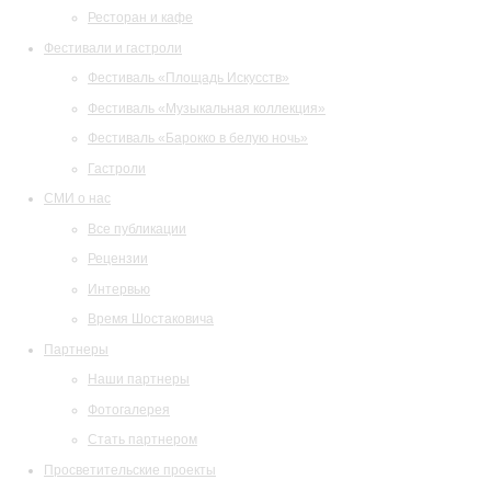
Ресторан и кафе
Фестивали и гастроли
Фестиваль «Площадь Искусств»
Фестиваль «Музыкальная коллекция»
Фестиваль «Барокко в белую ночь»
Гастроли
СМИ о нас
Все публикации
Рецензии
Интервью
Время Шостаковича
Партнеры
Наши партнеры
Фотогалерея
Стать партнером
Просветительские проекты