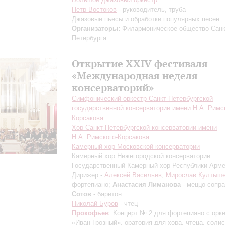
Петр Востоков
- руководитель, труба
Джазовые пьесы и обработки популярных песен
Организаторы:
Филармоническое общество Санк
Петербурга
Открытие XXIV фестиваля
«Международная неделя
консерваторий»
Симфонический оркестр Санкт-Петербургской
государственной консерватории имени Н.А. Римс
Корсакова
Хор Санкт-Петербургской консерватории имени
Н.А. Римского-Корсакова
Камерный хор Московской консерватории
Камерный хор Нижегородской консерватории
Государственный Камерный хор Республики Арм
Дирижер -
Алексей Васильев
;
Мирослав Култыш
фортепиано;
Анастасия Лиманова
- меццо-сопр
Сотов
- баритон
Николай Буров
- чтец
Прокофьев
: Концерт № 2 для фортепиано с орк
«Иван Грозный», оратория для хора, чтеца, солис