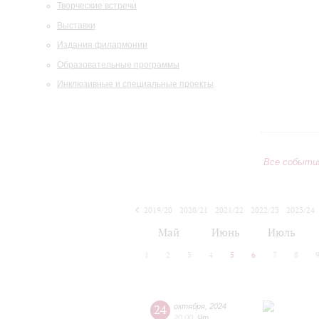
Творческие встречи
Выставки
Издания филармонии
Образовательные программы
Инклюзивные и специальные проекты
Все событи
2019/20
2020/21
2021/22
2022/23
2023/24
2024/25
2025/26
2026/27
Май
Июнь
Июль
1
2
3
4
5
6
7
8
24
октября
,
2024
20:00
,
Чт