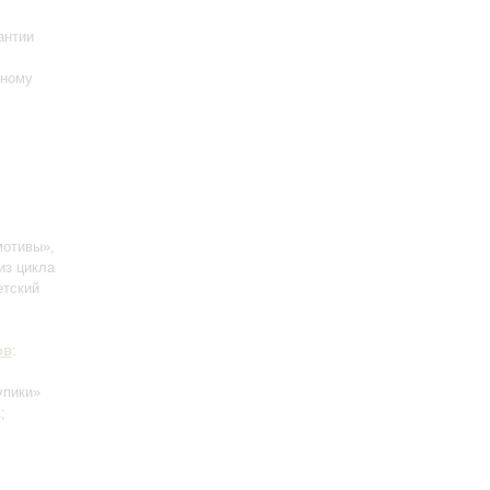
антии
тному
мотивы»,
из цикла
етский
ов
:
упики»
;