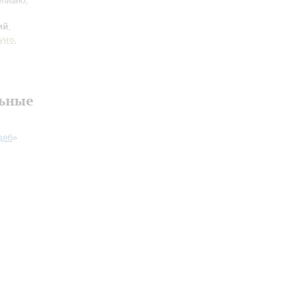
пиано,
ий
,
уно
,
льные
деб
»