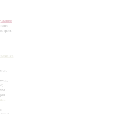
армонии
пиано
кестром;
тафизика
итон;
енор;
о;
ова
-
дин
-
ава
др