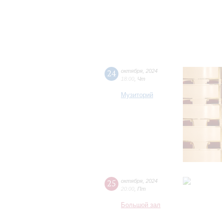
24
октября
,
2024
18:00
,
Чт
Музиторий
25
октября
,
2024
20:00
,
Пт
Большой зал