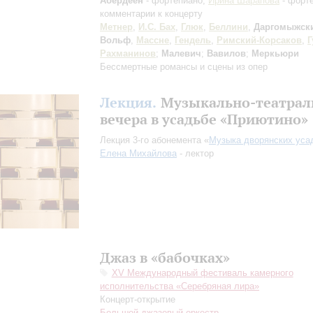
Абердеен
- фортепиано;
Ирина Шарапова
- форте
комментарии к концерту
Метнер
,
И.С. Бах
,
Глюк
,
Беллини
,
Даргомыжск
Вольф
,
Массне
,
Гендель
,
Римский-Корсаков
,
Г
Рахманинов
;
Малевич
;
Вавилов
;
Меркьюри
Бессмертные романсы и сцены из опер
Лекция.
Музыкально-театра
вечера в усадьбе «Приютино»
Лекция 3-го абонемента «
Музыка дворянских уса
Елена Михайлова
- лектор
Джаз в «бабочках»
XV Международный фестиваль камерного
исполнительства «Серебряная лира»
Концерт-открытие
Большой джазовый оркестр