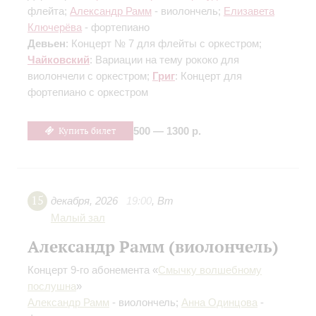
флейта;
Александр Рамм
- виолончель;
Елизавета
Ключерёва
- фортепиано
Девьен
: Концерт № 7 для флейты с оркестром;
Чайковский
: Вариации на тему рококо для
виолончели с оркестром;
Григ
: Концерт для
фортепиано с оркестром
Купить билет
500 — 1300 р.
15
декабря
,
2026
19:00
,
Вт
Малый зал
Александр Рамм (виолончель)
Концерт 9-го абонемента «
Смычку волшебному
послушна
»
Александр Рамм
- виолончель;
Анна Одинцова
-