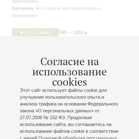
фортепиано
Бетховен
: Все сонаты для виолончели и
фортепиано
Купить билет
700 — 1200 р.
Согласие на
21
января
,
2027
20:00
,
Чт
использование
Большой зал
cookies
Шостакович. Концерт № 2 для
виолончели с оркестром
Этот сайт использует файлы cookie для
улучшения пользовательского опыта и
Концерт 5-го абонемента «
DSCH – код
анализа трафика на основании Федерального
Шостаковича
»
закона «О персональных данных» от
К 120-летию со дня рождения композитора
27.07.2006 № 152-ФЗ. Продолжая
Заслуженный коллектив России академический
использование сайта, вы соглашаетесь на
симфонический оркестр филармонии
использование файлов cookie в соответствии
с нашей
Политикой обработки персональных
Дирижёр -
Максим Алексеев
;
Александр Рамм
-