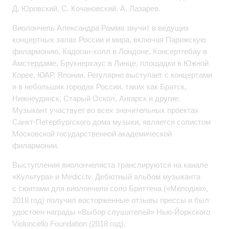
Д. Юровский, С. Кочановский. А. Лазарев.
Виолончель Александра Рамма звучит в ведущих
концертных залах России и мира, включая Парижскую
филармонию, Кадоган-холл в Лондоне, Консертгебау в
Амстердаме, Брукнерхаус в Линце, площадки в Южной
Корее, ЮАР, Японии. Регулярно выступает с концертами
и в небольших городах России, таких как Братск,
Нижнеудинск, Старый Оскол, Ангарск и другие.
Музыкант участвует во всех значительных проектах
Санкт-Петербургского дома музыки, является солистом
Московской государственной академической
филармонии.
Выступления виолончелиста транслируются на канале
«Культура» и Medici.tv. Дебютный альбом музыканта
с сюитами для виолончели соло Бриттена («Мелодия»,
2018 год) получил восторженные отзывы прессы и был
удостоен награды «Выбор слушателей» Нью-Йоркского
Violoncello Foundation (2018 год).