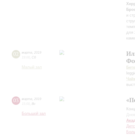
Хер
Бро
и ст
стру
темп
для 
каме
Ил
02
марта
,
2019
19:00
,
Сб
Фо
Малый зал
Бет
legg
Чай
выст
«П
03
марта
,
2019
15:00
,
Вс
Конц
Большой зал
Днев
Ака
Детс
Боль