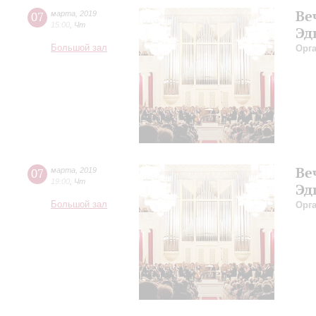
Ве
07
марта
,
2019
15:00
,
Чт
Эд
Большой зал
Орг
Ве
07
марта
,
2019
19:00
,
Чт
Эд
Большой зал
Орг