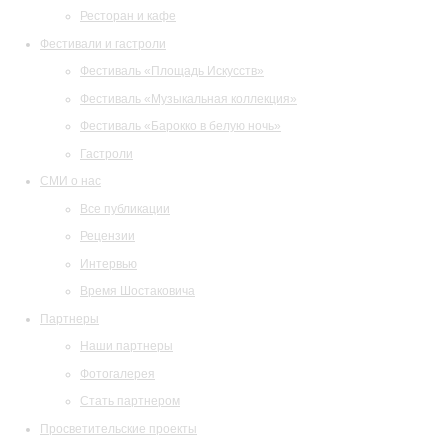
Ресторан и кафе
Фестивали и гастроли
Фестиваль «Площадь Искусств»
Фестиваль «Музыкальная коллекция»
Фестиваль «Барокко в белую ночь»
Гастроли
СМИ о нас
Все публикации
Рецензии
Интервью
Время Шостаковича
Партнеры
Наши партнеры
Фотогалерея
Стать партнером
Просветительские проекты