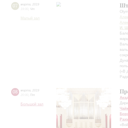
Шт
07
марта
,
2019
19:00
,
Чт
Olym
Алек
Малый зал
Алек
И. Ш
Бале
марш
Валь
валь
сокр
Дуна
поль
(«В 
Раде
Пр
08
марта
,
2019
20:00
,
Пт
Ака
Дири
Большой зал
Чай
Бор
Рах
«Вой