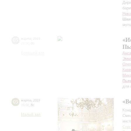
Дири
бари
Нико
Шаи
мул
«И
03
марта
,
2019
20:00
,
Вс
Пь
Большой зал
Анса
Эми
Олег
Кири
Мих
Пья
для 
«В
03
марта
,
2019
15:00
,
Вс
Конц
Малый зал
Смеш
инст
Серг