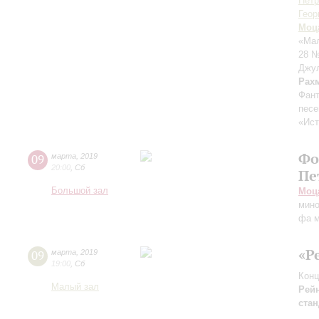
Петр
Геор
Моц
«Мал
28 
Джу
Рах
Фант
песе
«Ист
Фо
09
марта
,
2019
20:00
,
Сб
Пе
Большой зал
Моц
мин
фа 
«Р
09
марта
,
2019
19:00
,
Сб
Конц
Малый зал
Рей
стан