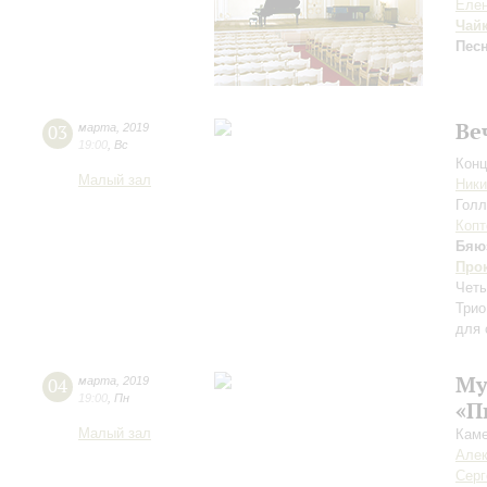
Елен
Чай
Пес
Ве
03
марта
,
2019
19:00
,
Вс
Конц
Малый зал
Ник
Голл
Копт
Бяю
Про
Четы
Трио
для 
Му
04
марта
,
2019
19:00
,
Пн
«П
Малый зал
Каме
Алек
Серг