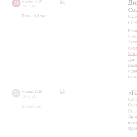
Ди
06
марта
,
2019
20:00
,
Ср
Со
Большой зал
С де
из к
Конц
Совм
Зас
сим
Уол
Дан
комп
с де
из к
«Г
06
марта
,
2019
19:00
,
Ср
Соли
Обра
Малый зал
Ильд
Арии
комп
Орг