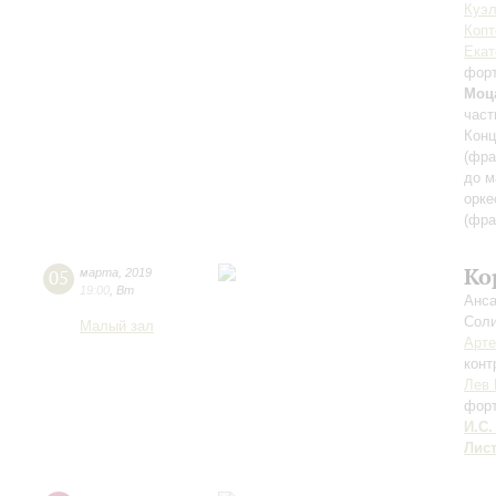
Куэ
Копт
Екат
фор
Моц
част
Конц
(фра
до м
орке
(фра
Ко
05
марта
,
2019
19:00
,
Вт
Анса
Соли
Малый зал
Арте
конт
Лев 
фор
И.С.
Лис