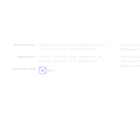
Большой зал:
191186, Санкт-Петербург, Михайловская ул., 2
Часы работы
+7 (812) 240-01-00, +7 (812) 240-01-80
Перерыв с 1
Малый зал:
191011, Санкт-Петербург, Невский пр., 30
Часы работы
+7 (812) 240-01-00, +7 (812) 240-01-70
Перерыв с 1
Вопросы на
Напишите нам:
MAX