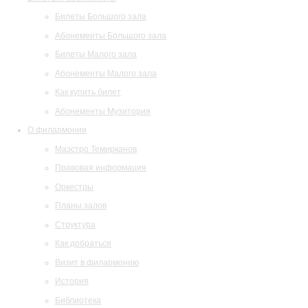
Билеты Большого зала
Абонементы Большого зала
Билеты Малого зала
Абонементы Малого зала
Как купить билет
Абонементы Музитория
О филармонии
Маэстро Темирканов
Правовая информация
Оркестры
Планы залов
Структура
Как добраться
Визит в филармонию
История
Библиотека