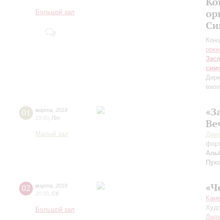
Ко
ор
Большой зал
Си
Конц
орке
Зас
сим
Дири
виол
«З
01
марта
,
2019
19:00
,
Пт
Ве
Малый зал
Дмит
фор
Аль
Пух
«Ч
02
марта
,
2019
20:00
,
Сб
Каме
Худо
Большой зал
Лиди