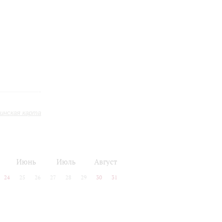
инская карта
Июнь
Июль
Август
24
25
26
27
28
29
30
31