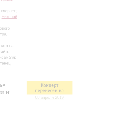
 кларнет;
;
Николай
ового
тра,
юита на
тайн
:
нсамбля;
танец;
ь»
Концерт
перенесен на
и и
08 апреля 2019