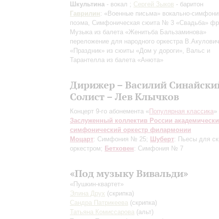
Шкультина
- вокал ;
Сергей Зыков
- баритон
Гаврилин
: «Военные письма» вокально-симфони
поэма, Симфоническая сюита № 3 «Свадьба»
фр
Музыка из балета «Женитьба Бальзаминова»
переложение для народного оркестра В.Акулови
«Праздник» из сюиты «Дом у дороги», Вальс и
Тарантелла из балета «Анюта»
Дирижер – Василий Синайски
Солист – Лев Клычков
Концерт 9-го абонемента «
Популярная классика
»
Заслуженный коллектив России академическ
симфонический оркестр филармонии
Моцарт
: Симфония № 25;
Шуберт
: Пьесы для ск
оркестром;
Бетховен
: Симфония № 7
«Под музыку Вивальди»
«Пушкин-квартет»
Элина Друх
(скрипка)
Сандра Патрикеева
(скрипка)
Татьяна Комиссарова
(альт)