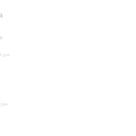
й
ий
4 для
-
туры
)