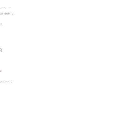
ческая
агменты
,
ча
,
й
ий
рипки с