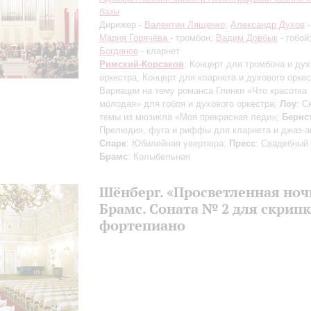
базы
Дирижер -
Валентин Лященко
;
Александр Духов
-
Мария Горячёва
- тромбон;
Вадим Довбык
- гобой
Богданов
- кларнет
Римский-Корсаков
: Концерт для тромбона и дух
оркестра, Концерт для кларнета и духового оркес
Вариации на тему романса Глинки «Что красотка
молодая» для гобоя и духового оркестра;
Лоу
: С
темы из мюзикла «Моя прекрасная леди»;
Бернс
Прелюдия, фуга и риффы для кларнета и джаз-а
Спарк
: Юбилейная увертюра;
Пресс
: Свадебный 
Брамс
: Колыбельная
Шёнберг. «Просветленная ноч
Брамс. Соната № 2 для скрипк
фортепиано