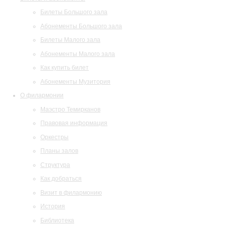
Билеты Большого зала
Абонементы Большого зала
Билеты Малого зала
Абонементы Малого зала
Как купить билет
Абонементы Музитория
О филармонии
Маэстро Темирканов
Правовая информация
Оркестры
Планы залов
Структура
Как добраться
Визит в филармонию
История
Библиотека