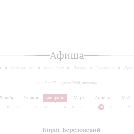
Афиша
я
Большой зал
Малый зал
Лекции
Экскурсии
Пушк
сегодня 07 августа 2026, пятница
Декабрь
Январь
Февраль
Март
Апрель
Май
9
10
11
12
13
14
15
16
17
18
19
20
21
22
23
Борис Березовский