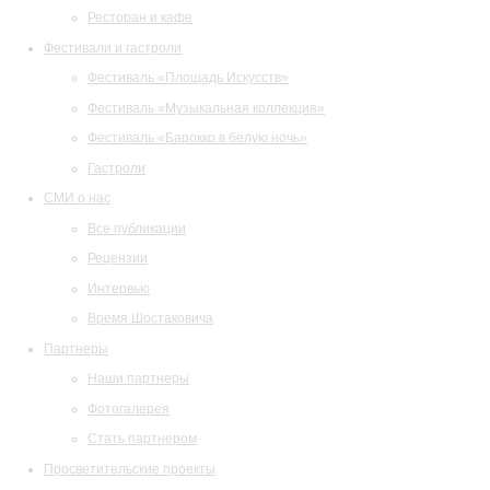
Ресторан и кафе
Фестивали и гастроли
Фестиваль «Площадь Искусств»
Фестиваль «Музыкальная коллекция»
Фестиваль «Барокко в белую ночь»
Гастроли
СМИ о нас
Все публикации
Рецензии
Интервью
Время Шостаковича
Партнеры
Наши партнеры
Фотогалерея
Стать партнером
Просветительские проекты