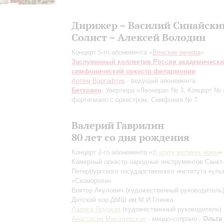
Дирижер – Василий Синайски
Солист – Алексей Володин
Концерт 5-го абонемента «
Венские вечера
»
Заслуженный коллектив России академическ
симфонический оркестр филармонии
Артём Варгафтик
- ведущий абонемента
Бетховен
: Увертюра «Леонора» № 3, Концерт № 
фортепиано с оркестром, Симфония № 7
Валерий Гаврилин
80 лет со дня рождения
Концерт 2-го абонемента «
В кругу великих имен
»
Камерный оркестр народных инструментов Санкт
Петербургского государственного института куль
«Скоморохи»
Виктор Акулович
(художественный руководитель
Детский хор ДМШ им.М.И.Глинки
Лариса Яруцкая
(художественный руководитель)
Анастасия Михалевская
- меццо-сопрано ;
Ольга