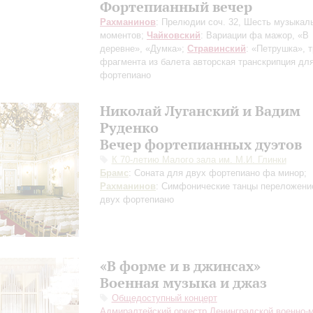
Фортепианный вечер
Рахманинов
: Прелюдии соч. 32, Шесть музыкал
моментов;
Чайковский
: Вариации фа мажор, «В
деревне», «Думка»;
Стравинский
: «Петрушка», 
фрагмента из балета
авторская транскрипция дл
фортепиано
Николай Луганский и Вадим
Руденко
Вечер фортепианных дуэтов
К 70-летию Малого зала им. М.И. Глинки
Брамс
: Соната для двух фортепиано фа минор;
Рахманинов
: Симфонические танцы
переложени
двух фортепиано
«В форме и в джинсах»
Военная музыка и джаз
Общедоступный концерт
Адмиралтейский оркестр Ленинградской военно-