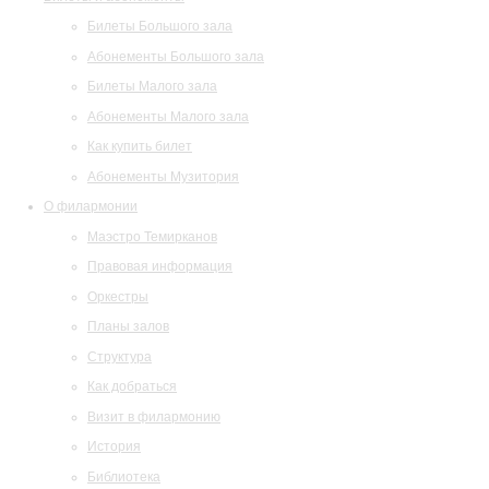
Билеты Большого зала
Абонементы Большого зала
Билеты Малого зала
Абонементы Малого зала
Как купить билет
Абонементы Музитория
О филармонии
Маэстро Темирканов
Правовая информация
Оркестры
Планы залов
Структура
Как добраться
Визит в филармонию
История
Библиотека