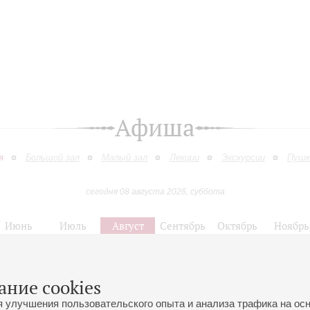
Афиша
я
Большой зал
Малый зал
Лекции
Экскурсии
Пушк
сегодня 08 августа 2026, суббота
Июнь
Июль
Август
Сентябрь
Октябрь
Ноябрь
9
10
11
12
13
14
15
16
17
18
19
20
21
22
23
ание cookies
Цикл концертов к 110-летию со дня рождения Г.В. Свиридова
я улучшения пользовательского опыта и анализа трафика на ос