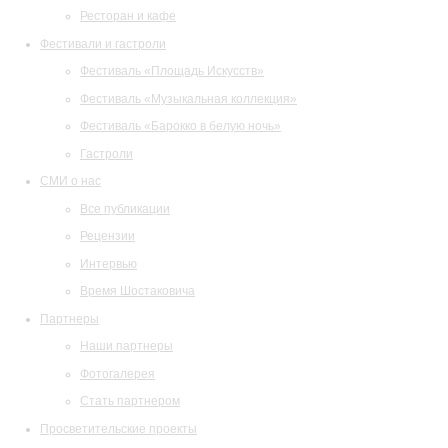
Ресторан и кафе
Фестивали и гастроли
Фестиваль «Площадь Искусств»
Фестиваль «Музыкальная коллекция»
Фестиваль «Барокко в белую ночь»
Гастроли
СМИ о нас
Все публикации
Рецензии
Интервью
Время Шостаковича
Партнеры
Наши партнеры
Фотогалерея
Стать партнером
Просветительские проекты