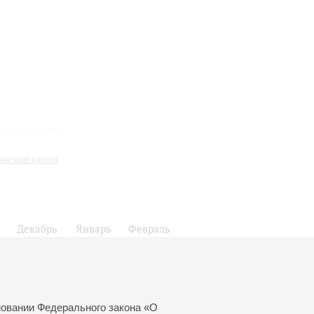
инская карта
Декабрь
Январь
Февраль
24
25
26
27
28
29
30
31
новании Федерального закона «О