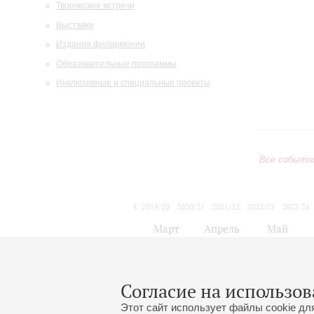
Творческие встречи
Выставки
Издания филармонии
Образовательные программы
Инклюзивные и специальные проекты
Все событи
2019/20
2020/21
2021/22
2022/23
2023/24
2024/25
2025/26
2026/27
Март
Апрель
Май
1
2
3
4
5
6
7
8
Согласие на использов
Этот сайт использует файлы cookie дл