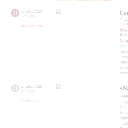
Св
21
октября
,
2025
20:00
,
Вт
Ц
Г.В.
Большой зал
Ака
Дири
Сви
пове
Тать
симф
Мари
«Пик
опер
«М
21
октября
,
2025
19:00
,
Вт
Конц
Малый зал
Пётр
И.С.
Бет
форт
«Ски