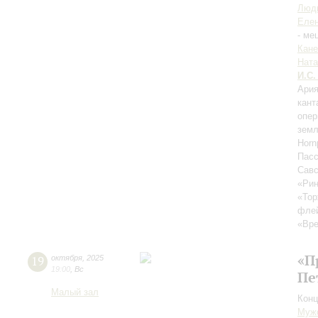
Люд
Елен
- ме
Кане
Ната
И.С.
Ария
кант
опер
земл
Horn
Пасс
Савс
«Ри
«Тор
фле
«Вре
«П
19
октября
,
2025
19:00
,
Вс
Пе
Малый зал
Конц
Мужс