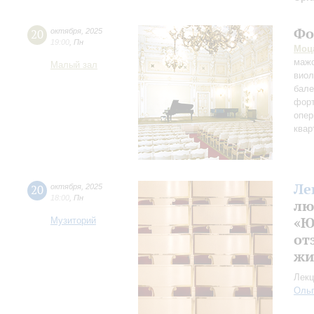
Фо
20
октября
,
2025
19:00
,
Пн
Моц
мажо
Малый зал
виол
бале
форт
опер
квар
Ле
20
октября
,
2025
18:00
,
Пн
лю
«Ю
Музиторий
от
жи
Лекц
Оль