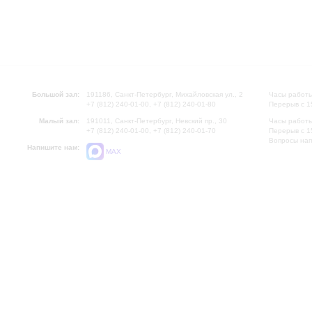
Большой зал:
191186, Санкт-Петербург, Михайловская ул., 2
Часы работы
+7 (812) 240-01-00, +7 (812) 240-01-80
Перерыв с 1
Малый зал:
191011, Санкт-Петербург, Невский пр., 30
Часы работы
+7 (812) 240-01-00, +7 (812) 240-01-70
Перерыв с 1
Вопросы на
Напишите нам:
MAX