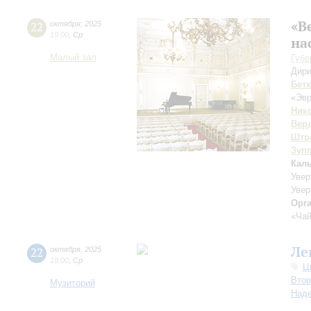
«В
22
октября
,
2025
19:00
,
Ср
на
Малый зал
Губе
Дири
Бет
«Эвр
Ник
Вер
Штра
Зуп
Кал
Увер
Увер
Орг
«Чай
Ле
22
октября
,
2025
18:00
,
Ср
Ц
Втор
Музиторий
Над