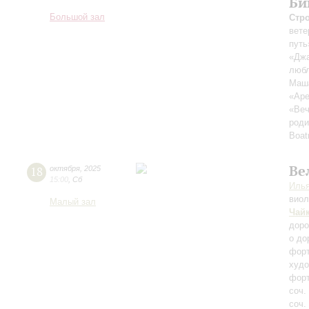
Би
Большой зал
Стр
вете
путь
«Джа
любл
Маш
«Аре
«Веч
роди
Boat
Ве
18
октября
,
2025
15:00
,
Сб
Илья
вио
Малый зал
Чай
доро
о до
форт
худ
фор
соч.
соч.