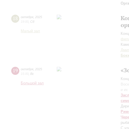
Орг
Ко
18
октября
,
2025
19:00
,
Сб
ор
Малый зал
Конц
фила
Каме
Дми
Бок
«З
19
октября
,
2025
15:00
,
Вс
Конц
Большой зал
Воск
и их
Зас
сим
Дири
Рим
Чер
рыба
С чт