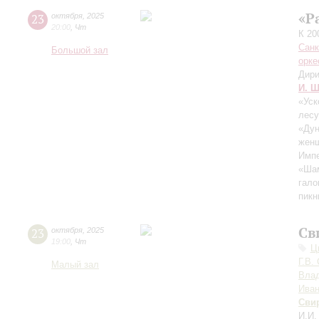
«Р
23
октября
,
2025
20:00
,
Чт
К 20
Санк
Большой зал
орке
Дири
И. Ш
«Уск
лесу
«Дун
женщ
Импе
«Шам
гало
пикн
Св
23
октября
,
2025
19:00
,
Чт
Ц
Г.В.
Малый зал
Вла
Ива
Сви
И.И.