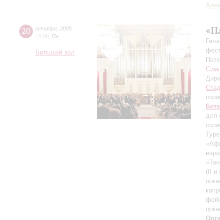
Алек
«П
20
октября
,
2025
19:00
,
Пн
Гала
фест
Большой зал
Пете
Симф
Дири
Ста
скри
Бет
для 
скри
Туре
«Афи
вари
«Тан
(II и
орк
капр
фейе
орке
Орг