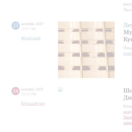
виол
Песн
Ле
23
октября
,
2025
18:00
,
Чт
Му
Ку
Музиторий
Лекц
Анас
Шо
24
октября
,
2025
20:00
,
Пт
Ди
Большой зал
Конц
акад
Зас
сим