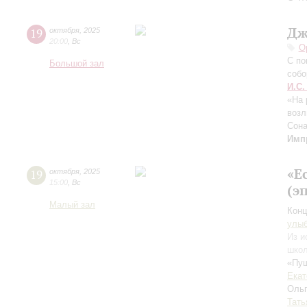
Дж
19
октября
,
2025
20:00
,
Вс
О
C по
Большой зал
собо
И.С.
«На 
воз
Сон
Имп
«Е
19
октября
,
2025
15:00
,
Вс
(э
Малый зал
Конц
улы
Из и
школ
«Пуш
Екат
Оль
Тать