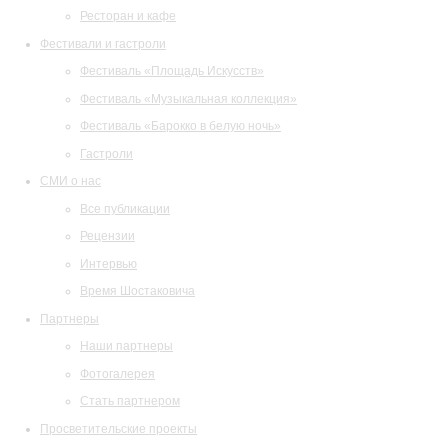
Ресторан и кафе
Фестивали и гастроли
Фестиваль «Площадь Искусств»
Фестиваль «Музыкальная коллекция»
Фестиваль «Барокко в белую ночь»
Гастроли
СМИ о нас
Все публикации
Рецензии
Интервью
Время Шостаковича
Партнеры
Наши партнеры
Фотогалерея
Стать партнером
Просветительские проекты