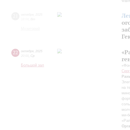
Фант
Ле
21
октября
,
2025
18:00
,
Вт
ог
за
Музиторий
Ге
«Р
22
октября
,
2025
20:00
,
Ср
ге
Большой зал
«Фон
Серг
Рах
Элег
на т
мино
форт
соль
молч
ми-б
«Рап
Орг