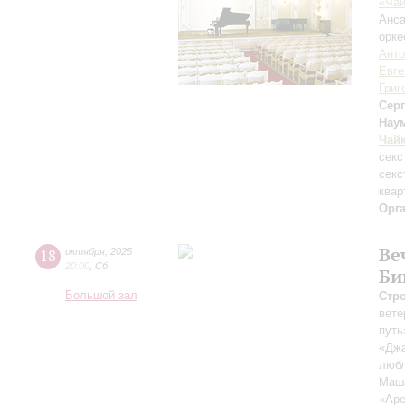
«Чай
Анса
орке
Анто
Евге
Григ
Сер
Нау
Чай
секс
секс
квар
Орг
Ве
18
октября
,
2025
20:00
,
Сб
Би
Большой зал
Стр
вете
путь
«Джа
любл
Маш
«Аре