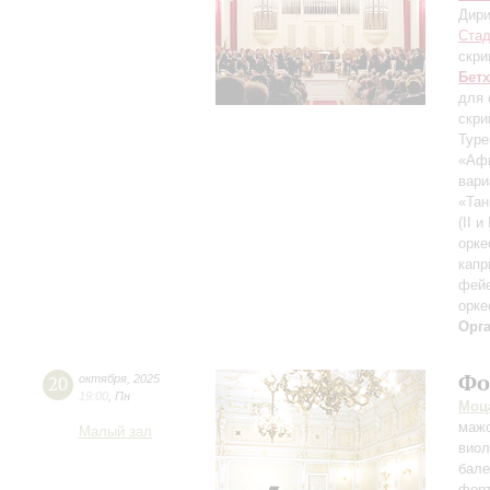
Дири
Ста
скри
Бет
для 
скри
Туре
«Афи
вари
«Тан
(II и
орк
капр
фейе
орке
Орг
Фо
20
октября
,
2025
19:00
,
Пн
Моц
мажо
Малый зал
виол
бале
форт