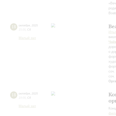
«Веч
роди
Boat
Ве
18
октября
,
2025
15:00
,
Сб
Илья
вио
Малый зал
Чай
доро
о до
форт
худ
фор
соч.
соч.
Орг
Ко
18
октября
,
2025
19:00
,
Сб
ор
Малый зал
Конц
фила