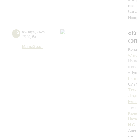
воз
Сон
Имп
«Е
19
октября
,
2025
15:00
,
Вс
(э
Малый зал
Конц
улы
Из и
школ
«Пуш
Екат
Оль
Тать
Люд
Елен
- ме
Кане
Ната
И.С.
Ария
кант