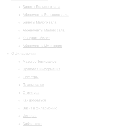
Билеты Большого зала
Абонементы Большого зала
Билеты Малого зала
Абонементы Малого зала
Как купить билет
Абонементы Музитория
О филармонии
Маэстро Темирканов
Правовая информация
Оркестры
Планы залов
Структура
Как добраться
Визит в филармонию
История
Библиотека