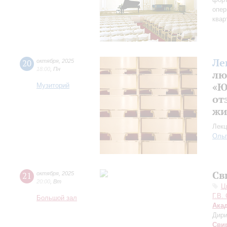
опер
квар
Ле
20
октября
,
2025
18:00
,
Пн
лю
«Ю
Музиторий
от
жи
Лекц
Оль
Св
21
октября
,
2025
20:00
,
Вт
Ц
Г.В.
Большой зал
Ака
Дири
Сви