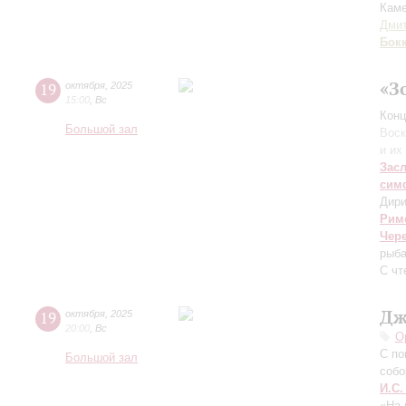
Каме
Дми
Бок
«З
19
октября
,
2025
15:00
,
Вс
Конц
Большой зал
Воск
и их
Зас
сим
Дири
Рим
Чер
рыба
С чт
Дж
19
октября
,
2025
20:00
,
Вс
О
C по
Большой зал
собо
И.С.
«На 