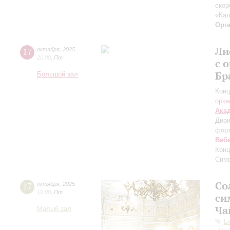
скор
«Кал
Орг
Ли
17
октября
,
2025
20:00
,
Пт
с 
Бр
Большой зал
Конц
орке
Ака
Дири
фор
Веб
Конц
Сим
Со
17
октября
,
2025
19:00
,
Пт
си
Ча
Малый зал
Б