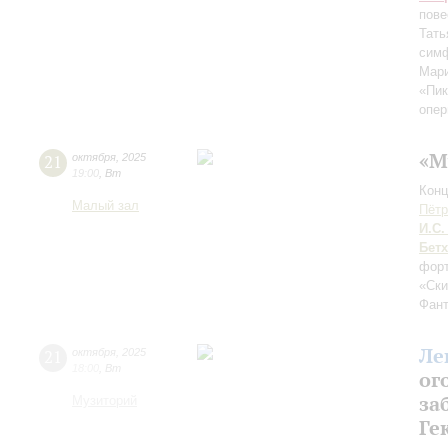
пове
Тать
симф
Мари
«Пик
опер
«М
21
октября
,
2025
19:00
,
Вт
Конц
Малый зал
Пётр
И.С.
Бет
форт
«Ски
Фант
Ле
21
октября
,
2025
18:00
,
Вт
ог
за
Музиторий
Ге