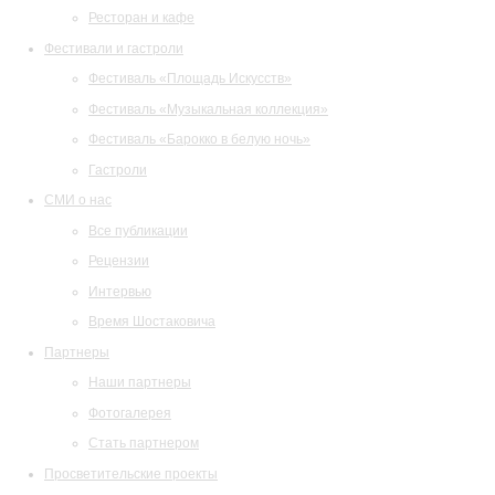
Ресторан и кафе
Фестивали и гастроли
Фестиваль «Площадь Искусств»
Фестиваль «Музыкальная коллекция»
Фестиваль «Барокко в белую ночь»
Гастроли
СМИ о нас
Все публикации
Рецензии
Интервью
Время Шостаковича
Партнеры
Наши партнеры
Фотогалерея
Стать партнером
Просветительские проекты