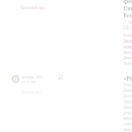
фо
Св
Большой зал
Ес
Ц
Г.В.
Конц
Зас
сим
Хор 
Дири
фор
«Р
16
октября
,
2025
19:00
,
Чт
Cтру
Дири
Малый зал
(Бел
Чай
Ленс
для 
мене
сере
форт