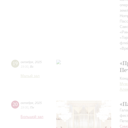
опер
земл
Horn
Пасс
Савс
«Ри
«Тор
фле
«Вре
«П
19
октября
,
2025
19:00
,
Вс
Пе
Малый зал
Конц
Мужс
Алек
«П
20
октября
,
2025
19:00
,
Пн
Гала
фест
Большой зал
Пете
Симф