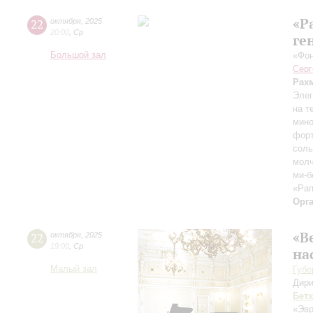
«Р
22
октября
,
2025
20:00
,
Ср
ге
Большой зал
«Фон
Серг
Рах
Элег
на т
мино
форт
соль
молч
ми-б
«Рап
Орг
«В
22
октября
,
2025
19:00
,
Ср
на
Малый зал
Губе
Дири
Бет
«Эвр