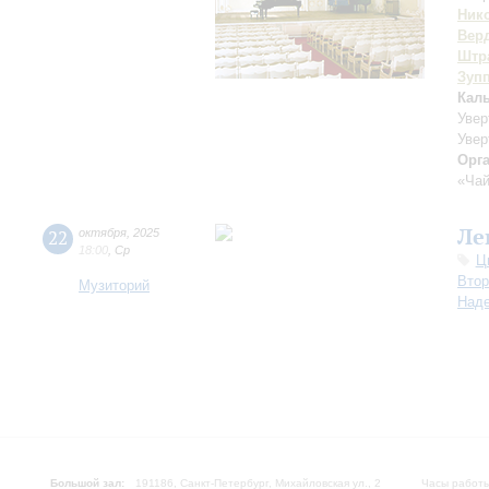
Ник
Вер
Штра
Зуп
Кал
Увер
Увер
Орг
«Чай
Ле
22
октября
,
2025
18:00
,
Ср
Ц
Втор
Музиторий
Над
Большой зал:
191186, Санкт-Петербург, Михайловская ул., 2
Часы работы