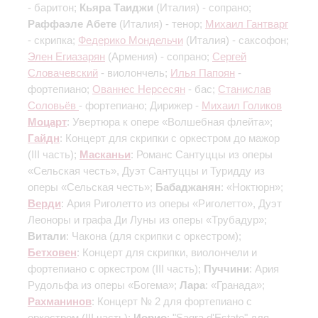
- баритон;
Кьяра Таиджи
(Италия) - сопрано;
Раффаэле Абете
(Италия) - тенор;
Михаил Гантварг
- скрипка;
Федерико Мондельчи
(Италия) - саксофон;
Элен Егиазарян
(Армения) - сопрано;
Сергей
Словачевский
- виолончель;
Илья Папоян
-
фортепиано;
Ованнес Нерсесян
- бас;
Станислав
Соловьёв
- фортепиано; Дирижер -
Михаил Голиков
Моцарт
: Увертюра к опере «Волшебная флейта»;
Гайдн
: Концерт для скрипки с оркестром до мажор
(III часть)
;
Масканьи
: Романс Сантуццы из оперы
«Сельская честь», Дуэт Сантуццы и Туридду из
оперы «Сельская честь»;
Бабаджанян
: «Ноктюрн»;
Верди
: Ария Риголетто из оперы «Риголетто», Дуэт
Леоноры и графа Ди Луны из оперы «Трубадур»;
Витали
: Чакона
(для скрипки с оркестром)
;
Бетховен
: Концерт для скрипки, виолончели и
фортепиано c оркестром
(III часть)
;
Пуччини
: Ария
Рудольфа из оперы «Богема»;
Лара
: «Гранада»;
Рахманинов
: Концерт № 2 для фортепиано с
оркестром
(III часть)
;
Иорио
: "Sagra d'Estate" для