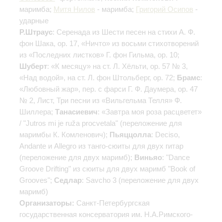
маримба;
Митя Нилов
- маримба;
Григорий Осипов
-
ударные
Р.Штраус
: Серенада из Шести песен на стихи А. Ф.
фон Шака, op. 17, «Ничто» из восьми стихотворений
из «Последних листков» Г. фон Гильма, op. 10;
Шуберт
: «К месяцу» на ст. Л. Хёльти, ор. 57 № 3,
«Над водой», на ст. Л. фон Штольберг, ор. 72;
Брамс
:
«Любовный жар», пер. с фарси Г. Ф. Даумера, ор. 47
№ 2, Лист, Три песни из «Вильгельма Телля» Ф.
Шиллера;
Танасиевич
: «Завтра моя роза расцветет»
/ "Jutros mi je ruža procvetala" (переложение для
маримбы К. Комленович);
Пьяццолла
: Deciso,
Andante и Allegro из танго-сюиты для двух гитар
(переложение для двух маримб);
Виньяо
: "Dance
Groove Drifting" из сюиты для двух маримб "Book of
Grooves";
Седлар
: Savcho 3 (переложение для двух
маримб)
Организаторы:
Санкт-Петербургская
государственная консерватория им. Н.А.Римского-