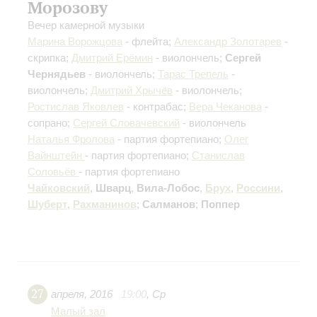
Морозову
Вечер камерной музыки
Марина Ворожцова
- флейта;
Александр Золотарев
-
скрипка;
Дмитрий Ерёмин
- виолончель;
Сергей
Чернядьев
- виолончель;
Тарас Трепель
-
виолончель;
Дмитрий Хрычёв
- виолончель;
Ростислав Яковлев
- контрабас;
Вера Чеканова
-
сопрано;
Сергей Словачевский
- виолончель
Наталья Фролова
- партия фортепиано;
Олег
Вайнштейн
- партия фортепиано;
Станислав
Соловьёв
- партия фортепиано
Чайковский
,
Шварц
,
Вила-Лобос
,
Брух
,
Россини
,
Шуберт
,
Рахманинов
;
Салманов
;
Поппер
27
апреля
,
2016
19:00
,
Ср
Малый зал