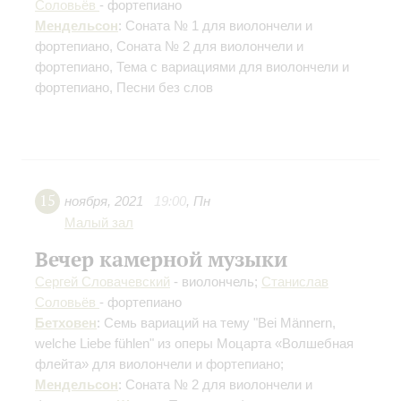
Соловьёв
- фортепиано
Мендельсон
: Соната № 1 для виолончели и
фортепиано, Соната № 2 для виолончели и
фортепиано, Тема с вариациями для виолончели и
фортепиано, Песни без слов
15
ноября
,
2021
19:00
,
Пн
Малый зал
Вечер камерной музыки
Сергей Словачевский
- виолончель;
Станислав
Соловьёв
- фортепиано
Бетховен
: Семь вариаций на тему "Bei Männern,
welche Liebe fühlen" из оперы Моцарта «Волшебная
флейта» для виолончели и фортепиано;
Мендельсон
: Соната № 2 для виолончели и