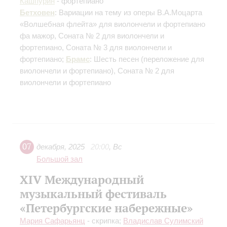
Кашпурин
- фортепиано
Бетховен
: Вариации на тему из оперы В.А.Моцарта
«Волшебная флейта» для виолончели и фортепиано
фа мажор, Соната № 2 для виолончели и
фортепиано, Соната № 3 для виолончели и
фортепиано;
Брамс
: Шесть песен
(переложение для
виолончели и фортепиано)
, Соната № 2 для
виолончели и фортепиано
07
декабря
,
2025
20:00
,
Вс
Большой зал
XIV Международный
музыкальный фестиваль
«Петербургские набережные»
Мария Сафарьянц
- скрипка;
Владислав Сулимский