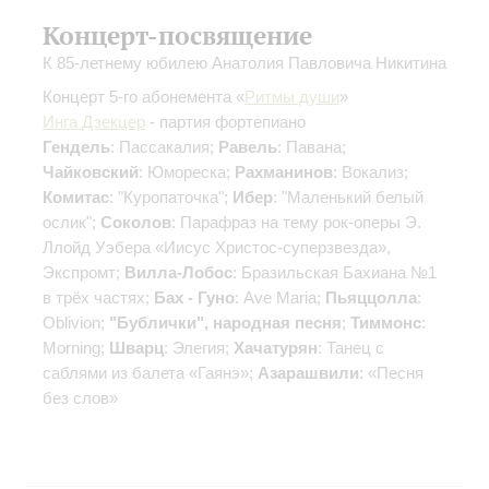
Концерт-посвящение
К 85-летнему юбилею Анатолия Павловича Никитина
Концерт 5-го абонемента «
Ритмы души
»
Инга Дзекцер
- партия фортепиано
Гендель
: Пассакалия;
Равель
: Павана;
Чайковский
: Юмореска;
Рахманинов
: Вокализ;
Комитас
: "Куропаточка";
Ибер
: "Маленький белый
ослик";
Соколов
: Парафраз на тему рок-оперы Э.
Ллойд Уэбера «Иисус Христос-суперзвезда»,
Экспромт;
Вилла-Лобос
: Бразильская Бахиана №1
в трёх частях;
Бах - Гуно
: Ave Maria;
Пьяццолла
:
Oblivion;
"Бублички", народная песня
;
Тиммонс
:
Morning;
Шварц
: Элегия;
Хачатурян
: Танец с
саблями из балета «Гаянэ»;
Азарашвили
: «Песня
без слов»