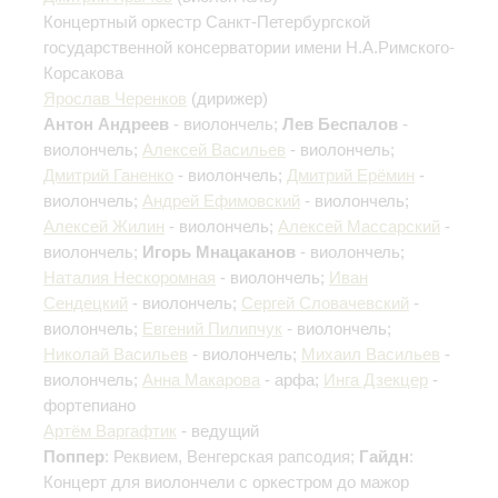
Концертный оркестр Санкт-Петербургской
государственной консерватории имени Н.А.Римского-
Корсакова
Ярослав Черенков
(дирижер)
Антон Андреев
- виолончель;
Лев Беспалов
-
виолончель;
Алексей Васильев
- виолончель;
Дмитрий Ганенко
- виолончель;
Дмитрий Ерёмин
-
виолончель;
Андрей Ефимовский
- виолончель;
Алексей Жилин
- виолончель;
Алексей Массарский
-
виолончель;
Игорь Мнацаканов
- виолончель;
Наталия Нескоромная
- виолончель;
Иван
Сендецкий
- виолончель;
Сергей Словачевский
-
виолончель;
Евгений Пилипчук
- виолончель;
Николай Васильев
- виолончель;
Михаил Васильев
-
виолончель;
Анна Макарова
- арфа;
Инга Дзекцер
-
фортепиано
Артём Варгафтик
- ведущий
Поппер
: Реквием, Венгерская рапсодия;
Гайдн
:
Концерт для виолончели с оркестром до мажор