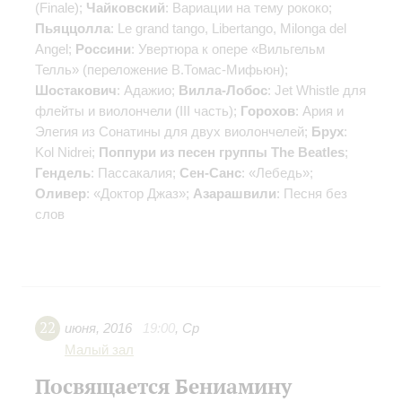
(Finale);
Чайковский
: Вариации на тему рококо;
Пьяццолла
: Le grand tango, Libertango, Milonga del
Angel;
Россини
: Увертюра к опере «Вильгельм
Телль» (переложение В.Томас-Мифьюн);
Шостакович
: Адажио;
Вилла-Лобос
: Jet Whistle для
флейты и виолончели (III часть);
Горохов
: Ария и
Элегия из Сонатины для двух виолончелей;
Брух
:
Kol Nidrei;
Поппури из песен группы The Beatles
;
Гендель
: Пассакалия;
Сен-Санс
: «Лебедь»;
Оливер
: «Доктор Джаз»;
Азарашвили
: Песня без
слов
22
июня
,
2016
19:00
,
Ср
Малый зал
Посвящается Бениамину