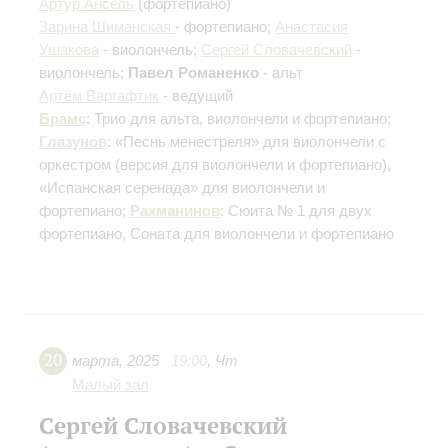
Артур Ансель
(фортепиано)
Зарина Шиманская
- фортепиано;
Анастасия
Ушакова
- виолончель;
Сергей Словачевский
-
виолончель;
Павел Романенко
- альт
Артём Варгафтик
- ведущий
Брамс
: Трио для альта, виолончели и фортепиано;
Глазунов
: «Песнь менестреля» для виолончели с
оркестром
(версия для виолончели и фортепиано)
,
«Испанская серенада» для виолончели и
фортепиано;
Рахманинов
: Сюита № 1 для двух
фортепиано, Соната для виолончели и фортепиано
20
марта
,
2025
19:00
,
Чт
Малый зал
Сергей Словачевский