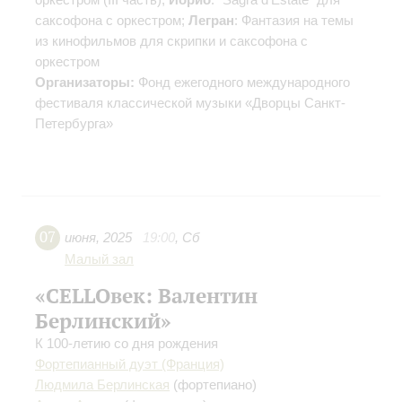
саксофона с оркестром;
Легран
: Фантазия на темы
из кинофильмов для скрипки и саксофона с
оркестром
Организаторы:
Фонд ежегодного международного
фестиваля классической музыки «Дворцы Санкт-
Петербурга»
07
июня
,
2025
19:00
,
Сб
Малый зал
«CELLOвек: Валентин
Берлинский»
К 100-летию со дня рождения
Фортепианный дуэт (Франция)
Людмила Берлинская
(фортепиано)