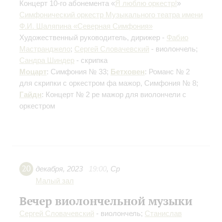
Концерт 10-го абонемента «
Я люблю оркестр!
»
Симфонический оркестр Музыкального театра имени
Ф.И. Шаляпина «Северная Симфония»
Художественный руководитель, дирижер -
Фабио
Мастранджело
;
Сергей Словачевский
- виолончель;
Сандра Шиндер
- скрипка
Моцарт
: Симфония № 33;
Бетховен
: Романс № 2
для скрипки с оркестром фа мажор, Симфония № 8;
Гайдн
: Концерт № 2 ре мажор для виолончели с
оркестром
20
декабря
,
2023
19:00
,
Ср
Малый зал
Вечер виолончельной музыки
Сергей Словачевский
- виолончель;
Станислав