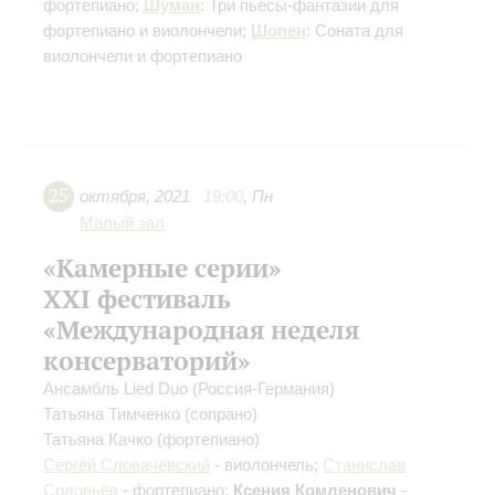
фортепиано;
Шуман
: Три пьесы-фантазии для
фортепиано и виолончели;
Шопен
: Соната для
виолончели и фортепиано
25
октября
,
2021
19:00
,
Пн
Малый зал
«Камерные серии»
ХХI фестиваль
«Международная неделя
консерваторий»
Ансамбль Lied Duo (Россия-Германия)
Татьяна Тимченко
(сопрано)
Татьяна Качко
(фортепиано)
Сергей Словачевский
- виолончель;
Станислав
Соловьёв
- фортепиано;
Ксения Комленович
-