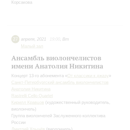
Корсакова
27
апреля
,
2021
19:00
,
Вт
Малый зал
Ансамбль виолончелистов
имени Анатолия Никитина
Концерт 13-го абонемента «
От классики к джазу
»
Санкт-Петербургский ансамбль виолончелистов
Анатолия Никитина
Rastrelli Cello Quartet
Кирилл Кравцов
(художественный руководитель,
виолончель)
Группа виолончелей Заслуженного коллектива
России
Дмитрий Хрычёв
(виолончель)