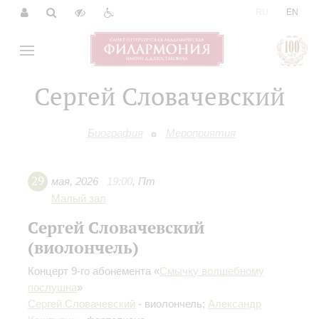
|
RU
EN
Сергей Словачевский
Биография
Мероприятия
29
мая
,
2026
19:00
,
Пт
Малый зал
Сергей Словачевский
(виолончель)
Концерт 9-го абонемента «
Смычку волшебному
послушна
»
Сергей Словачевский
- виолончель;
Александр