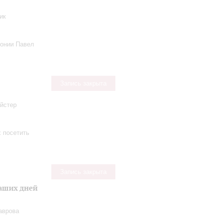
ик
онии Павел
Запись закрыта
ейстер
х посетить
Запись закрыта
наших дней
аврова