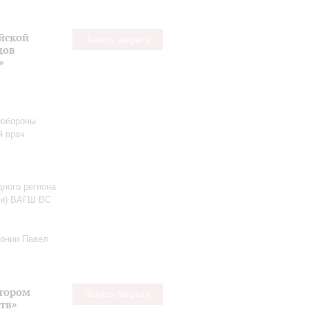
йской
Запись закрыта
дов
»
нобороны
й врач
дного региона
ии) ВАГШ ВС
онии Павел
втором
Запись закрыта
тв»