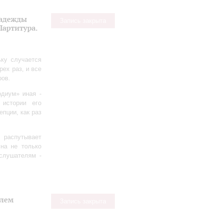
Надежды
Запись закрыта
Партитура.
ьку случается
рех раз, и все
ров.
одиум» иная -
 истории его
пции, как раз
 распутывает
на не только
 слушателям -
елем
Запись закрыта