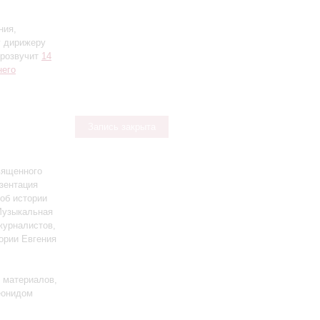
ния,
у дирижеру
прозвучит
14
него
Запись закрыта
вященного
зентация
 об истории
Музыкальная
журналистов,
ории Евгения
х материалов,
еонидом