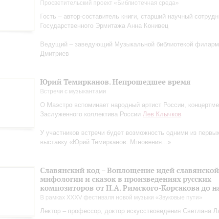
Просветительский проект «Библиотечная среда»
Гость – автор-составитель книги, старший научный сотрудн
Государственного Эрмитажа Анна Конивец
Ведущий – заведующий Музыкальной библиотекой филарм
Дмитриев
Юрий Темирканов. Непрошедшее время
Встречи с музыкантами
О Маэстро вcпоминает народный артист России, концертм
Заслуженного коллектива России
Лев Клычков
У участников встречи будет возможность одними из первы
выставку «Юрий Темирканов. Мгновения...»
Славянский код – Воплощение идей славянской
мифологии и сказок в произведениях русских
композиторов от Н.А. Римского-Корсакова до 
В рамках XXXV фестиваля новой музыки «Звуковые пути»
Лектор – профессор, доктор искусствоведения Светлана Л