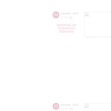
04
декабря
,
2024
17:00
,
Ср
Читальный зал
Музыкальной
библиотеки
13
декабря
,
2024
18:30
,
Пт