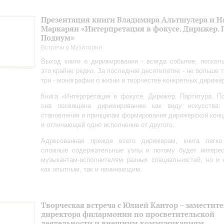
Презентация книги Владимира Альтшулера и 
Маркарян «Интерпретация в фокусе. Дирижер. 
Подиум»
Встречи в Музитории
Выход книги о дирижировании - всегда событие, поскол
это крайне редко. За последнее десятилетие - не больше т
три - монографии о жизни и творчестве конкретных дириже
Книга «Интерпретация в фокусе. Дирижер. Партитура. П
она посвящена дирижированию как виду искусства:
становления и принципам формирования дирижерской конце
и отличающей одно исполнение от другого.
Адресованная прежде всего дирижерам, книга легко
сложные содержательные узлы и потому будет интерес
музыкантам-исполнителям разных специальностей, но и
как опытным, так и начинающим.
Творческая встреча с Юлией Кантор – заместит
директора филармонии по просветительской
деятельности и внешним коммуникациям