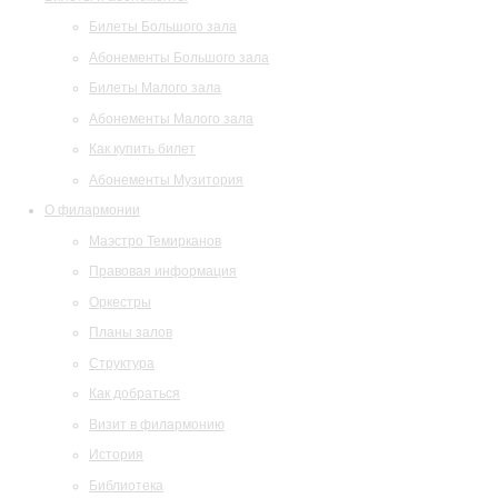
Билеты Большого зала
Абонементы Большого зала
Билеты Малого зала
Абонементы Малого зала
Как купить билет
Абонементы Музитория
О филармонии
Маэстро Темирканов
Правовая информация
Оркестры
Планы залов
Структура
Как добраться
Визит в филармонию
История
Библиотека