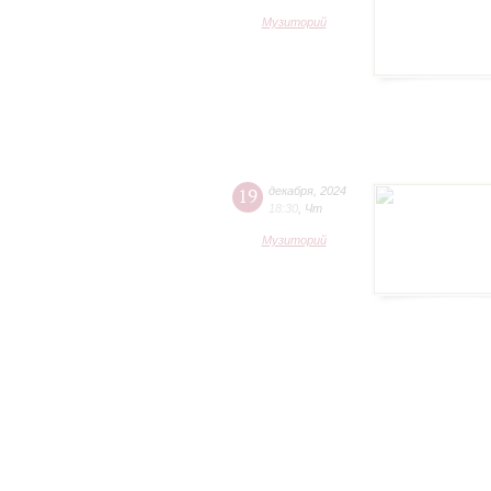
Музиторий
19
декабря
,
2024
18:30
,
Чт
Музиторий