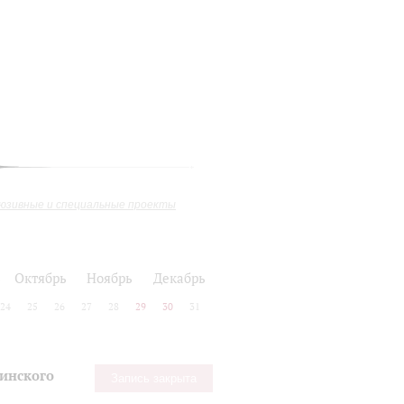
юзивные и специальные проекты
ь
Октябрь
Ноябрь
Декабрь
24
25
26
27
28
29
30
31
кинского
Запись закрыта