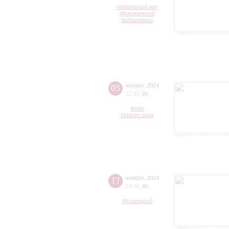
Читальный зал
Музыкальной
библиотеки
03
ноября
,
2024
12:30
,
Вс
Фойе
Малого зала
17
ноября
,
2024
18:00
,
Вс
Музиторий