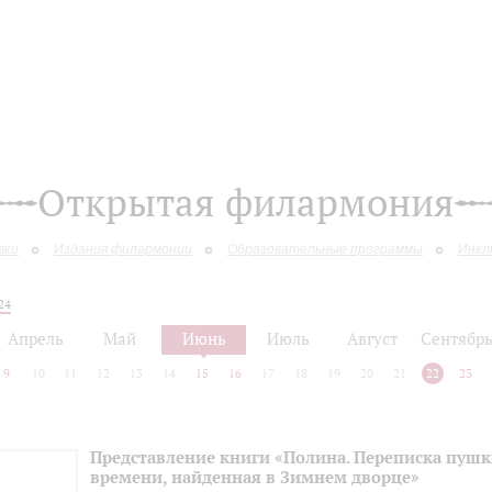
Открытая филармония
вки
Издания филармонии
Образовательные программы
Инкл
24
Апрель
Май
Июнь
Июль
Август
Сентябр
9
10
11
12
13
14
15
16
17
18
19
20
21
22
23
Представление книги «Полина. Переписка пуш
времени, найденная в Зимнем дворце»