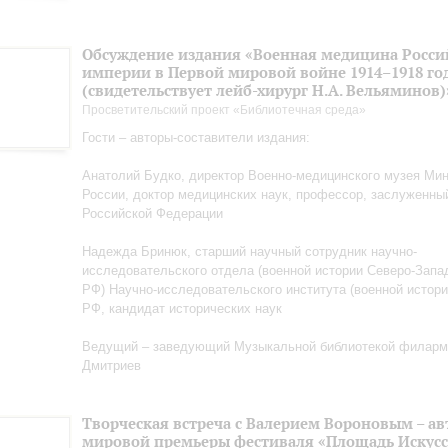
Обсуждение издания «Военная медицина Росси
империи в Первой мировой войне 1914–1918 го
(свидетельствует лейб-хирург Н.А. Вельяминов)
Просветительский проект «Библиотечная среда»
Гости – авторы-составители издания:
Анатолий Будко, директор Военно-медицинского музея Ми
России, доктор медицинских наук, профессор, заслуженны
Российской Федерации
Надежда Бринюк, старший научный сотрудник научно-
исследовательского отдела (военной истории Северо-Запа
РФ) Научно-исследовательского института (военной истор
РФ, кандидат исторических наук
Ведущий – заведующий Музыкальной библиотекой филарм
Дмитриев
Творческая встреча с Валерием Вороновым – а
мировой премьеры фестиваля «Площадь Искусс