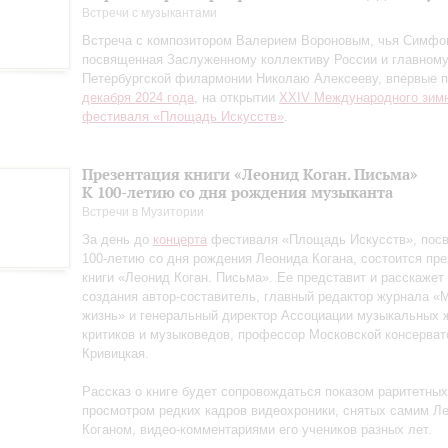
Встречи с музыкантами
Встреча с композитором Валерием Вороновым, чья Симфо
посвященная Заслуженному коллективу России и главном
Петербургской филармонии Николаю Алексееву, впервые 
декабря 2024 года
, на открытии
XXIV Международного зим
фестиваля «Площадь Искусств»
.
Презентация книги «Леонид Коган. Письма»
К 100-летию со дня рождения музыканта
Встречи в Музитории
За день до
концерта
фестиваля «Площадь Искусств», пос
100-летию со дня рождения Леонида Когана, состоится пре
книги «Леонид Коган. Письма». Ее представит и расскажет
создания автор-составитель, главный редактор журнала «
жизнь» и генеральный директор Ассоциации музыкальных 
критиков и музыковедов, профессор Московской консерват
Кривицкая.
Рассказ о книге будет сопровождаться показом раритетны
просмотром редких кадров видеохроники, снятых самим Л
Коганом, видео-комментариями его учеников разных лет.