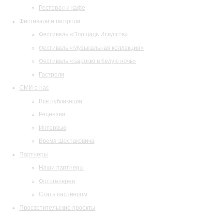
Ресторан и кафе
Фестивали и гастроли
Фестиваль «Площадь Искусств»
Фестиваль «Музыкальная коллекция»
Фестиваль «Барокко в белую ночь»
Гастроли
СМИ о нас
Все публикации
Рецензии
Интервью
Время Шостаковича
Партнеры
Наши партнеры
Фотогалерея
Стать партнером
Просветительские проекты