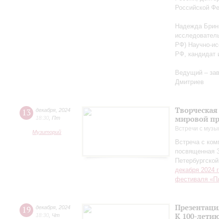
Российской Ф
Надежда Бриню
исследователь
РФ) Научно-ис
РФ, кандидат 
Ведущий – за
Дмитриев
Творческая
13
декабря
,
2024
мировой пр
18:30
,
Пт
Встречи с музы
Музиторий
Встреча с ко
посвященная 
Петербургско
декабря 2024 
фестиваля «П
Презентаци
19
декабря
,
2024
К 100-лети
18:30
,
Чт