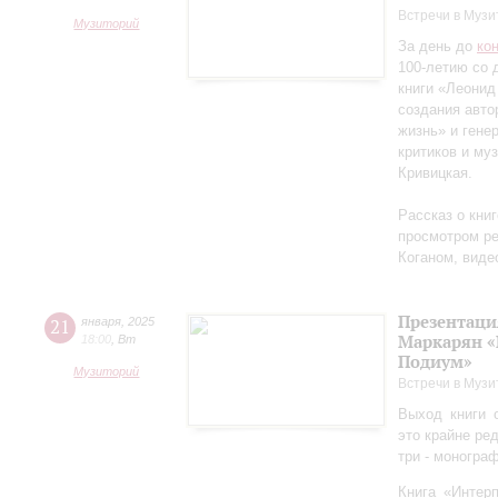
Встречи в Музи
Музиторий
За день до
ко
100-летию со 
книги «Леонид
создания авто
жизнь» и гене
критиков и му
Кривицкая.
Рассказ о кни
просмотром ре
Коганом, виде
Презентаци
21
января
,
2025
Маркарян «
18:00
,
Вт
Подиум»
Музиторий
Встречи в Музи
Выход книги 
это крайне ре
три - моногра
Книга «Интер