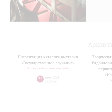
Архив т
Презентация каталога выставки
Творческа
«Государственное звучание»
Радвилови
Встречи в Бетховенском фойе
первог
«Из
25
июня
,
2026
В
14:00
,
Чт