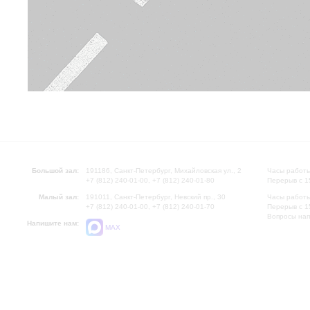
Большой зал:
191186, Санкт-Петербург, Михайловская ул., 2
Часы работы
+7 (812) 240-01-00, +7 (812) 240-01-80
Перерыв с 1
Малый зал:
191011, Санкт-Петербург, Невский пр., 30
Часы работы
+7 (812) 240-01-00, +7 (812) 240-01-70
Перерыв с 1
Вопросы на
Напишите нам:
MAX