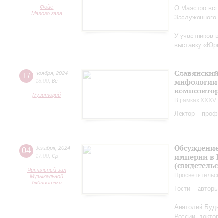
Фойе
О Маэстро вcп
Малого зала
Заслуженного
У участников 
выставку «Юри
Славянский
17
ноября
,
2024
мифологии 
18:00
,
Вс
композитор
Музиторий
В рамках XXXV 
Лектор – проф
Обсуждение
04
декабря
,
2024
империи в 
17:00
,
Ср
(свидетельс
Читальный зал
Просветительс
Музыкальной
библиотеки
Гости – автор
Анатолий Будк
России, докто