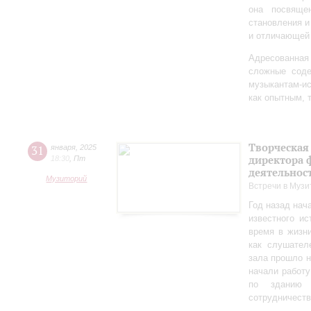
она посвяще
становления и
и отличающей 
Адресованна
сложные соде
музыкантам-и
как опытным, 
Творческая
31
января
,
2025
директора 
18:30
,
Пт
деятельно
Музиторий
Встречи в Музи
Год назад нач
известного ис
время в жизн
как слушател
зала прошло 
начали работу
по зданию 
сотрудничеств