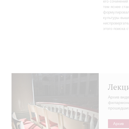
его сочинений
тем яснее ста
формулировал 
культуры вышл
ниспровергате
этого поиска 
Лекц
Архив вид
филармонии
прошедших 
Архив