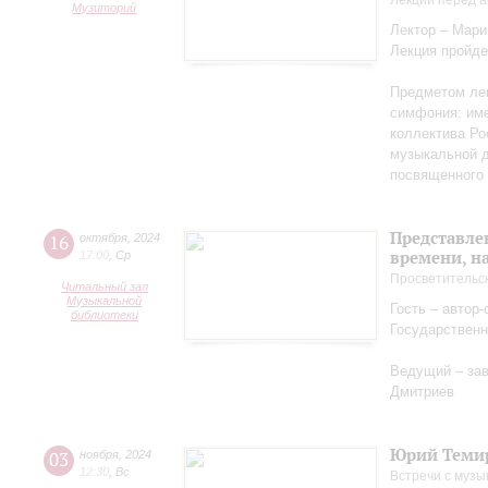
Лекции перед а
Музиторий
Лектор – Мар
Лекция пройде
Предметом лек
симфония: име
коллектива Ро
музыкальной д
посвященного 
Представле
16
октября
,
2024
времени, н
17:00
,
Ср
Просветительс
Читальный зал
Музыкальной
Гость – автор
библиотеки
Государственн
Ведущий – за
Дмитриев
Юрий Теми
03
ноября
,
2024
12:30
,
Вс
Встречи с музы