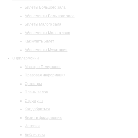
Билеты Большого зала
Абонементы Большого зала
Билеты Малого зала
Абонементы Малого зала
Как купить билет
Абонементы Музитория
О филармонии
Маэстро Темирканов
Правовая информация
Оркестры
Планы залов
Структура
Как добраться
Визит в филармонию
История
Библиотека