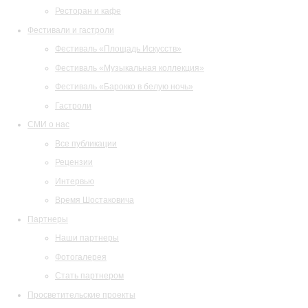
Ресторан и кафе
Фестивали и гастроли
Фестиваль «Площадь Искусств»
Фестиваль «Музыкальная коллекция»
Фестиваль «Барокко в белую ночь»
Гастроли
СМИ о нас
Все публикации
Рецензии
Интервью
Время Шостаковича
Партнеры
Наши партнеры
Фотогалерея
Стать партнером
Просветительские проекты