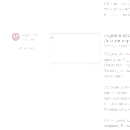
Об итогах год
творческой в
Насонов – изв
«Крик в пу
18
марта
,
2025
Лекция пер
18:30
,
Вт
Встречи в Музи
Музиторий
За день до
ко
прозвучит Сед
Монаховой, п
Финляндии, чь
Хельсинки.
Золотым време
самое начало 
одним из важн
множество ан
Фридерика Шоп
Но Ян Сибелиу
вопросы. Боль