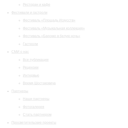
Ресторан и кафе
Фестивали и гастроли
Фестиваль «Площадь Искусств»
Фестиваль «Музыкальная коллекция»
Фестиваль «Барокко в белую ночь»
Гастроли
СМИ о нас
Все публикации
Рецензии
Интервью
Время Шостаковича
Партнеры
Наши партнеры
Фотогалерея
Стать партнером
Просветительские проекты