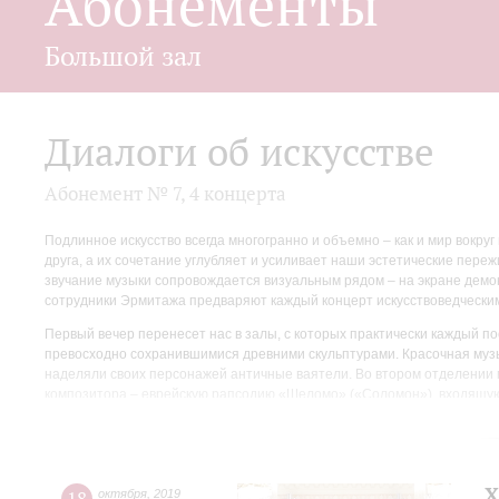
Абонементы
Большой зал
Диалоги об искусстве
Абонемент № 7, 4 концерта
Подлинное искусство всегда многогранно и объемно – как и мир вокру
друга, а их сочетание углубляет и усиливает наши эстетические пер
звучание музыки сопровождается визуальным рядом – на экране демо
сотрудники Эрмитажа предваряют каждый концерт искусствоведчески
Первый вечер перенесет нас в залы, с которых практически каждый по
превосходно сохранившимися древними скульптурами. Красочная музы
наделяли своих персонажей античные ваятели. Во втором отделении п
композитора – еврейскую рапсодию «Шеломо» («Соломон»), входящую
портреты и полотна на библейские сюжеты Рембрандта.
Второй вечер – буйство скифов и половцев, дерзкая и темпераментна
образы прикладного искусства воинственных степных кочевников.
Х
октября
,
2019