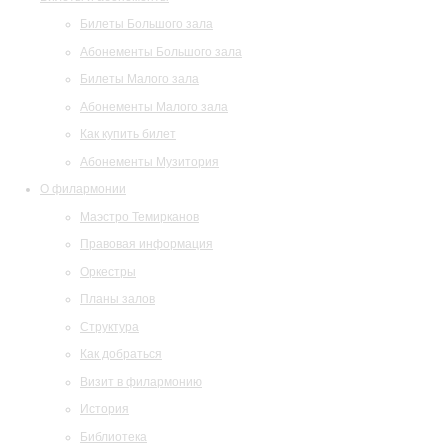
Билеты Большого зала
Абонементы Большого зала
Билеты Малого зала
Абонементы Малого зала
Как купить билет
Абонементы Музитория
О филармонии
Маэстро Темирканов
Правовая информация
Оркестры
Планы залов
Структура
Как добраться
Визит в филармонию
История
Библиотека