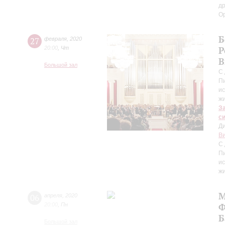
др
О
Б
27
февраля
,
2020
20:00
,
Чт
Р
В
Большой зал
С
Пи
ис
жи
З
с
Д
Ви
С
Пи
ис
жи
М
06
апреля
,
2020
20:00
,
Пн
Ф
Б
Большой зал