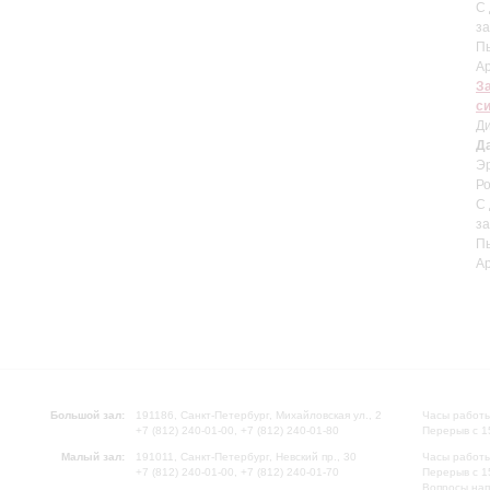
С 
з
Пь
А
З
с
Д
Д
Э
Ро
С 
з
Пь
А
Большой зал:
191186, Санкт-Петербург, Михайловская ул., 2
Часы работы
+7 (812) 240-01-00, +7 (812) 240-01-80
Перерыв с 1
Малый зал:
191011, Санкт-Петербург, Невский пр., 30
Часы работы
+7 (812) 240-01-00, +7 (812) 240-01-70
Перерыв с 1
Вопросы на