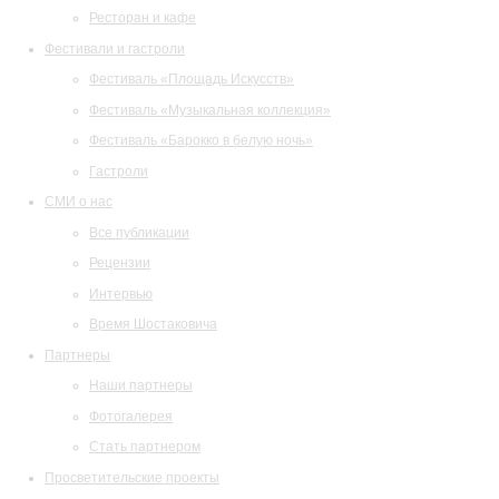
Ресторан и кафе
Фестивали и гастроли
Фестиваль «Площадь Искусств»
Фестиваль «Музыкальная коллекция»
Фестиваль «Барокко в белую ночь»
Гастроли
СМИ о нас
Все публикации
Рецензии
Интервью
Время Шостаковича
Партнеры
Наши партнеры
Фотогалерея
Стать партнером
Просветительские проекты