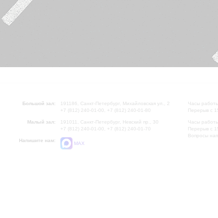
Большой зал:
191186, Санкт-Петербург, Михайловская ул., 2
Часы работы
+7 (812) 240-01-00, +7 (812) 240-01-80
Перерыв с 1
Малый зал:
191011, Санкт-Петербург, Невский пр., 30
Часы работы
+7 (812) 240-01-00, +7 (812) 240-01-70
Перерыв с 1
Вопросы на
Напишите нам:
MAX