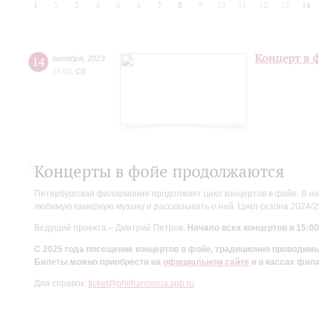
1
2
3
4
5
6
7
8
9
10
11
12
13
14
Концерт в 
14
октября
,
2023
15:00
,
Сб
Концерты в фойе продолжаются
Петербургская филармония продолжает цикл концертов в фойе. В но
любимую камерную музыку и рассказывать о ней. Цикл сезона 2024/
Ведущий проекта – Дмитрий Петров.
Начало всех концертов в 15:00
С 2025 года посещение концертов в фойе, традиционно проводи
Билеты можно приобрести на
официальном сайте
и в кассах фил
Для справок:
ticket@philharmonia.spb.ru