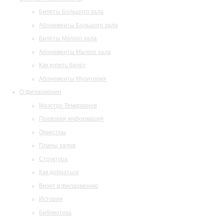
Билеты Большого зала
Абонементы Большого зала
Билеты Малого зала
Абонементы Малого зала
Как купить билет
Абонементы Музитория
О филармонии
Маэстро Темирканов
Правовая информация
Оркестры
Планы залов
Структура
Как добраться
Визит в филармонию
История
Библиотека