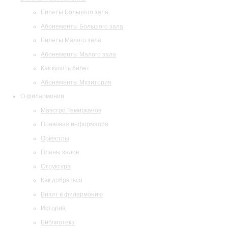
Билеты Большого зала
Абонементы Большого зала
Билеты Малого зала
Абонементы Малого зала
Как купить билет
Абонементы Музитория
О филармонии
Маэстро Темирканов
Правовая информация
Оркестры
Планы залов
Структура
Как добраться
Визит в филармонию
История
Библиотека