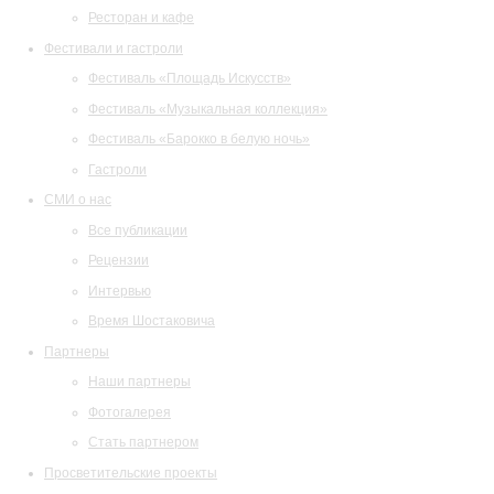
Ресторан и кафе
Фестивали и гастроли
Фестиваль «Площадь Искусств»
Фестиваль «Музыкальная коллекция»
Фестиваль «Барокко в белую ночь»
Гастроли
СМИ о нас
Все публикации
Рецензии
Интервью
Время Шостаковича
Партнеры
Наши партнеры
Фотогалерея
Стать партнером
Просветительские проекты