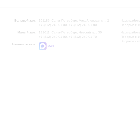
Большой зал:
191186, Санкт-Петербург, Михайловская ул., 2
Часы работы
+7 (812) 240-01-00, +7 (812) 240-01-80
Перерыв с 1
Малый зал:
191011, Санкт-Петербург, Невский пр., 30
Часы работы
+7 (812) 240-01-00, +7 (812) 240-01-70
Перерыв с 1
Вопросы на
Напишите нам:
MAX