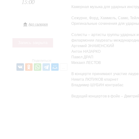
15:00
Камерная музыка для ударных инстр
Сежурне, Форд, Хаммель, Самю, Тейл
Оригинальные сочинения для ударны
Арт-галерея
Солисты – артисты группы ударных и
филармонии лауреаты международны
Запись закрыта
Артемий ЗНАМЕНСКИЙ
Антон НАЗАРКО
Павел ДРАП
Поделиться:
Михаил ЛЕСТОВ
В концерте принимают участие лауре
Никита ЛЮТИКОВ кларнет
Владимир ШУБИН контрабас
Ведущий концертов в фойе – Дмитри