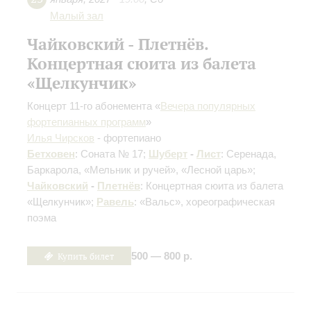
Малый зал
Чайковский - Плетнёв.
Концертная сюита из балета
«Щелкунчик»
Концерт 11-го абонемента «
Вечера популярных
фортепианных программ
»
Илья Чирсков
- фортепиано
Бетховен
: Соната № 17;
Шуберт
-
Лист
: Серенада,
Баркарола, «Мельник и ручей», «Лесной царь»;
Чайковский
-
Плетнёв
: Концертная сюита из балета
«Щелкунчик»;
Равель
: «Вальс», хореографическая
поэма
Купить билет
500 — 800 р.