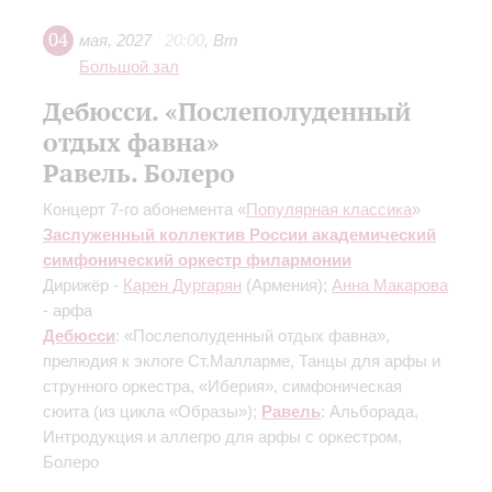
04
мая
,
2027
20:00
,
Вт
Большой зал
Дебюсси. «Послеполуденный
отдых фавна»
Равель. Болеро
Концерт 7-го абонемента «
Популярная классика
»
Заслуженный коллектив России академический
симфонический оркестр филармонии
Дирижёр -
Карен Дургарян
(Армения);
Анна Макарова
- арфа
Дебюсси
: «Послеполуденный отдых фавна»,
прелюдия к эклоге Ст.Малларме, Танцы для арфы и
струнного оркестра, «Иберия», симфоническая
сюита (из цикла «Образы»);
Равель
: Альборада,
Интродукция и аллегро для арфы с оркестром,
Болеро