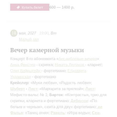
Купить билет
600 — 1400 р.
18
мая
,
2027
19:00
,
Вт
Малый зал
Вечер камерной музыки
Концерт 8-го абонемента «
Ансамблевые вечера
»
Анна Фенстер
- скрипка;
Никита Лютиков
- кларнет;
Олег Вайнштейн
- фортепиано;
Елизавета
Украинская
- фортепиано
Крейслер
: «Муки любви», «Радость любви»;
Шуберт
-
Лист
: «Маргарита за прялкой»;
Лист
:
Мефисто-вальс № 1;
Барток
: «Контрасты», трио для
скрипки, кларнета и фортепиано;
Дебюсси
: «По
белым и черным», сюита для двух фортепиано;
де
Фалья
: «Танец огня»;
Равель
: «Игра воды»;
Сен-