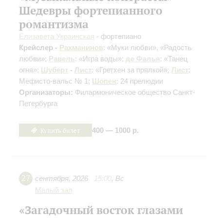
Шедевры фортепианного
романтизма
Елизавета Украинская
- фортепиано
Крейслер -
Рахманинов
: «Муки любви», «Радость
любви»;
Равель
: «Игра воды»;
де Фалья
: «Танец
огня»;
Шуберт
-
Лист
: «Гретхен за прялкой»;
Лист
:
Мефисто-вальс № 1;
Шопен
: 24 прелюдии
Организаторы:
Филармоническое общество Санкт-
Петербурга
Купить билет
400 — 1000 р.
27
сентября
,
2026
15:00
,
Вс
Малый зал
«Загадочный восток глазами