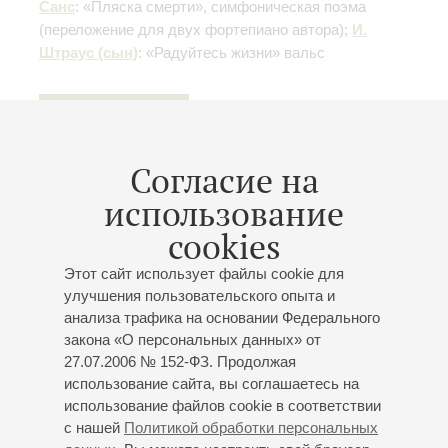
Санс
: «Пляска смерти», симфоническая поэма
(переложение для двух фортепиано автора)
;
И.
Штраус (сын)
: «Радуйтесь жизни» вальс
Купить билет
500 — 800 р.
Согласие на
использование
09
июня
,
2027
20:00
,
Ср
Большой зал
cookies
«Джаз в классике»
Этот сайт использует файлы cookie для
улучшения пользовательского опыта и
Концерт 9-го абонемента «
Концерты во фраках и в
анализа трафика на основании Федерального
джинсах
»
закона «О персональных данных» от
Заслуженный коллектив России академический
27.07.2006 № 152-ФЗ. Продолжая
симфонический оркестр филармонии
использование сайта, вы соглашаетесь на
Дирижёр -
Вячеслав Валеев
;
Илья Папоян
-
использование файлов cookie в соответствии
фортепиано;
Александр Малич
- ведущий
с нашей
Политикой обработки персональных
Равель
: Концерт № 1 для фортепиано с оркестром;