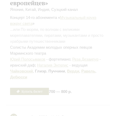
европейцев»
Япония, Китай, Индия, Суэцкий канал
Концерт 14-го абонемента «
Музыкальный круиз
вокруг света
»
...или По морям, по волнам с великими
мореплавателями, пиратами, музыкантами и просто
храбрыми путешественниками
Солисты Академии молодых оперных певцов
Мариинского театра
Юрий Полосьмаков
- фортепиано;
Реза Дезаипур
-
иранский даф;
Наталия Энтелис
- ведущая
Чайковский
,
Глиэр
,
Пуччини
,
Верди
,
Равель
,
Дебюсси
Купить билет
700 — 800 р.