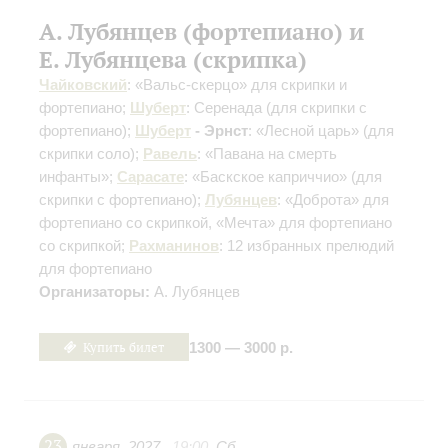
А. Лубянцев (фортепиано) и
Е. Лубянцева (скрипка)
Чайковский
: «Вальс-скерцо» для скрипки и
фортепиано;
Шуберт
: Серенада
(для скрипки с
фортепиано)
;
Шуберт
- Эрнст
: «Лесной царь»
(для
скрипки соло)
;
Равель
: «Павана на смерть
инфанты»;
Сарасате
: «Баскское каприччио»
(для
скрипки с фортепиано)
;
Лубянцев
: «Доброта» для
фортепиано со скрипкой, «Мечта» для фортепиано
со скрипкой;
Рахманинов
: 12 избранных прелюдий
для фортепиано
Организаторы:
А. Лубянцев
Купить билет
1300 — 3000 р.
23
января
,
2027
19:00
,
Сб