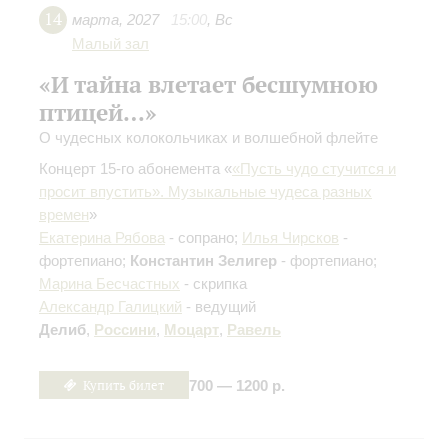
14
марта
,
2027
15:00
,
Вс
Малый зал
«И тайна влетает бесшумною
птицей…»
О чудесных колокольчиках и волшебной флейте
Концерт 15-го абонемента «
«Пусть чудо стучится и
просит впустить». Музыкальные чудеса разных
времен
»
Екатерина Рябова
- сопрано;
Илья Чирсков
-
фортепиано;
Константин Зелигер
- фортепиано;
Марина Бесчастных
- скрипка
Александр Галицкий
- ведущий
Делиб
,
Россини
,
Моцарт
,
Равель
Купить билет
700 — 1200 р.