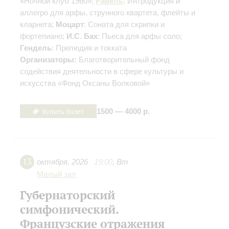
«Ночной клуб 1960»;
Равель
: Интродукция и
аллегро для арфы, струнного квартета, флейты и
кларнета;
Моцарт
: Соната для скрипки и
фортепиано;
И.С. Бах
: Пьеса для арфы соло;
Гендель
: Прелюдия и токката
Организаторы:
Благотворительный фонд
содействия деятельности в сфере культуры и
искусства «Фонд Оксаны Волковой»
Купить билет
1500 — 4000 р.
13
октября
,
2026
19:00
,
Вт
Малый зал
Губернаторский
симфонический.
Французские отражения