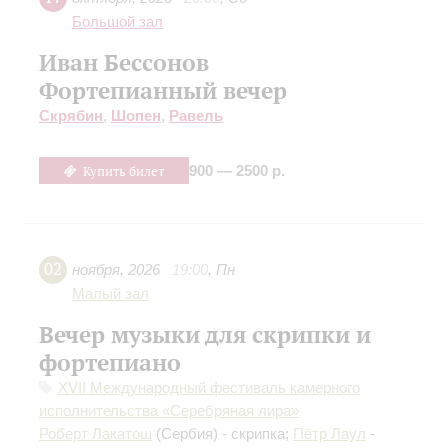
Большой зал
Иван Бессонов
Фортепианный вечер
Скрябин
,
Шопен
,
Равель
Купить билет
900 — 2500 р.
02
ноября
,
2026
19:00
,
Пн
Малый зал
Вечер музыки для скрипки и
фортепиано
XVII Международный фестиваль камерного
исполнительства «Серебряная лира»
Роберт Лакатош
(Сербия) - скрипка;
Пётр Лаул
-