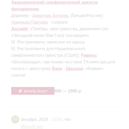
Академический симфонический оркестр
филармонии
Дирижёр -
Димитрис Ботинис
(Греция/Россия);
Надежда Павлова
- сопрано
Дютийё
: «Тембры, пространства, движения» (по
«Звездной ночи» Ван Гога)
(посвящено
М. Ростроповичу, написано по заказу
М. Ростроповича для Национального
симфонического оркестра (США))
;
Равель
:
«Шехеразада», три поэмы на стихи Т.Клингсора для
голоса с оркестром;
Бизе
-
Щедрин
: «Кармен-
сюита»
Купить билет
600 — 1500 р.
31
декабря
,
2026
15:00
,
Чт
Малый зал