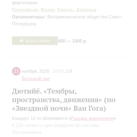
фортепиано
Прокофьев
,
Франк
,
Равель
,
Дебюсси
Организаторы:
Филармоническое общество Санкт-
Петербурга
Купить билет
400 — 1000 р.
21
ноября
,
2026
20:00
,
Сб
Большой зал
Дютийё. «Тембры,
пространства, движения» (по
«Звездной ночи» Ван Гога)
Концерт 12-го абонемента «
Рыцарь виолончели
»
К 100-летию со дня рождения Мстислава
Ростроповича