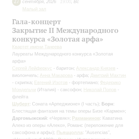
27
сентября
,
2026
19:00
,
Вс
Малый зал
Гала-концерт
Закрытие II Международного
конкурса «Золотая арфа»
Квартет имени Танеева
Лауреаты Международного конкурса «Золотая
арфа»
Сергей Лейферкус
- баритон;
Александр Князев
-
виолончель;
Анна Макарова
- арфа;
Дмитрий Махтин
- скрипка;
Евгений Изотов
- фортепиано;
Федерико
Мондельчи
(Италия) - саксофон;
Николай Попов
-
флейта
Шуберт
: Соната «Арпеджионе»
(I часть)
;
Борн
:
Блестящая фантазия на темы оперы Бизе «Кармен»;
Даргомыжский
: «Червяк»;
Рахманинов
: Каватина
Алеко из оперы «Алеко», Романс (переложение для
саксофона и арфы);
Пьяццолла
: "Ausencias",