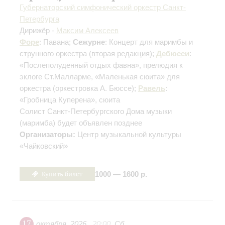
Губернаторский симфонический оркестр Санкт-
Петербурга
Дирижёр -
Максим Алексеев
Форе
: Павана;
Сежурне
: Концерт для маримбы и
струнного оркестра
(вторая редакция)
;
Дебюсси
:
«Послеполуденный отдых фавна», прелюдия к
эклоге Ст.Малларме, «Маленькая сюита» для
оркестра
(оркестровка А. Бюссе)
;
Равель
:
«Гробница Куперена», сюита
Солист Санкт-Петербургского Дома музыки
(маримба) будет объявлен позднее
Организаторы:
Центр музыкальной культуры
«Чайковский»
Купить билет
1000 — 1600 р.
17
октября
,
2026
20:00
,
Сб