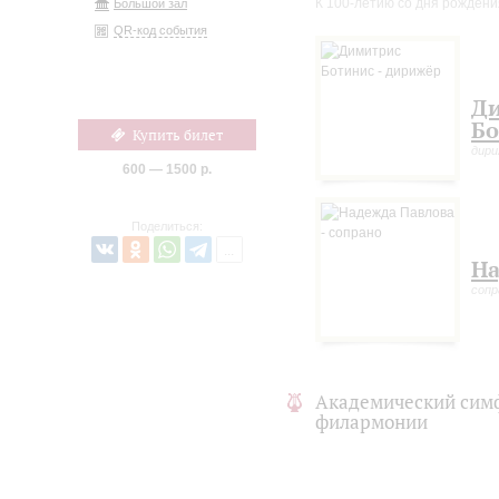
К 100-летию со дня рожден
Большой зал
QR-код события
Д
Бо
Купить билет
дири
600 — 1500 р.
Поделиться:
На
сопр
Академический сим
филармонии