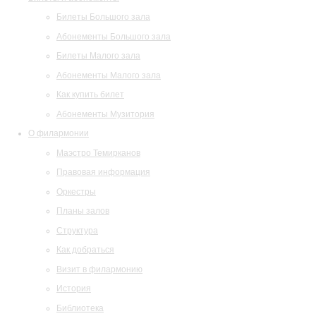
Билеты Большого зала
Абонементы Большого зала
Билеты Малого зала
Абонементы Малого зала
Как купить билет
Абонементы Музитория
О филармонии
Маэстро Темирканов
Правовая информация
Оркестры
Планы залов
Структура
Как добраться
Визит в филармонию
История
Библиотека