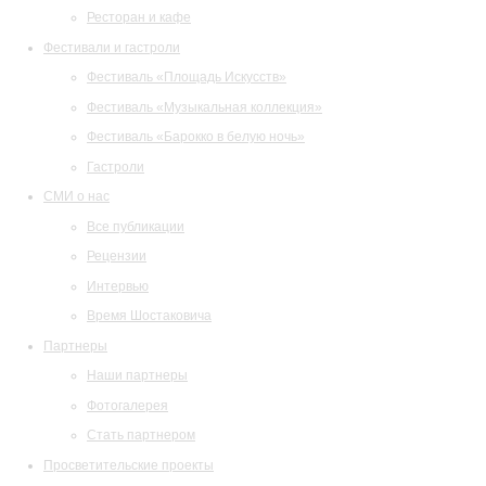
Ресторан и кафе
Фестивали и гастроли
Фестиваль «Площадь Искусств»
Фестиваль «Музыкальная коллекция»
Фестиваль «Барокко в белую ночь»
Гастроли
СМИ о нас
Все публикации
Рецензии
Интервью
Время Шостаковича
Партнеры
Наши партнеры
Фотогалерея
Стать партнером
Просветительские проекты