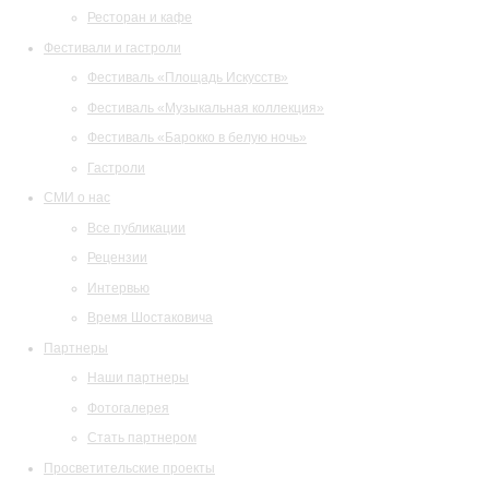
Ресторан и кафе
Фестивали и гастроли
Фестиваль «Площадь Искусств»
Фестиваль «Музыкальная коллекция»
Фестиваль «Барокко в белую ночь»
Гастроли
СМИ о нас
Все публикации
Рецензии
Интервью
Время Шостаковича
Партнеры
Наши партнеры
Фотогалерея
Стать партнером
Просветительские проекты