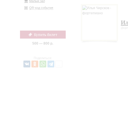
Малый зал
QR-код события
Ил
фор
Купить билет
500 — 800 р.
Поделиться: