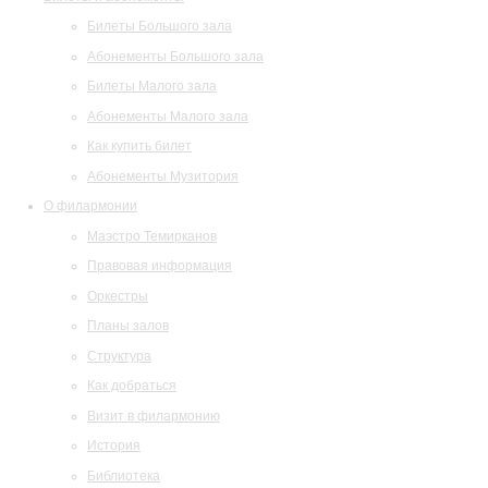
Билеты Большого зала
Абонементы Большого зала
Билеты Малого зала
Абонементы Малого зала
Как купить билет
Абонементы Музитория
О филармонии
Маэстро Темирканов
Правовая информация
Оркестры
Планы залов
Структура
Как добраться
Визит в филармонию
История
Библиотека