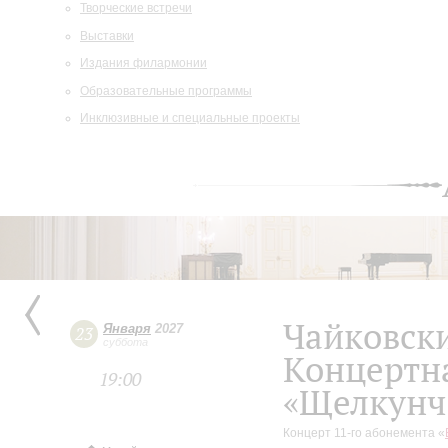
Творческие встречи
Выставки
Издания филармонии
Образовательные программы
Инклюзивные и специальные проекты
Чайковски
Января
2027
23
суббота
Концертна
19:00
«Щелкунч
Концерт 11-го абонемента «