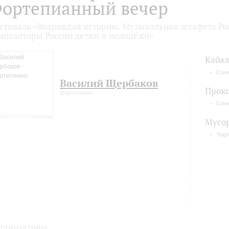
ортепианный вечер
стиваль «Возрождая историю. Музыкальная эстафета Рос
мпозиторы России детям и молодёжи»
Кабал
Сона
Василий Щербаков
Прок
фортепиано
Сона
Мусо
"Кар
ганизаторы