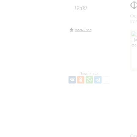
Ф
19:00
Фе
ко
Малый зал
Поделиться:
Ор