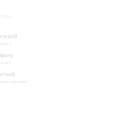
сии -
евский
та № 2
офьев
та № 7
ргский
тинки с выставки"