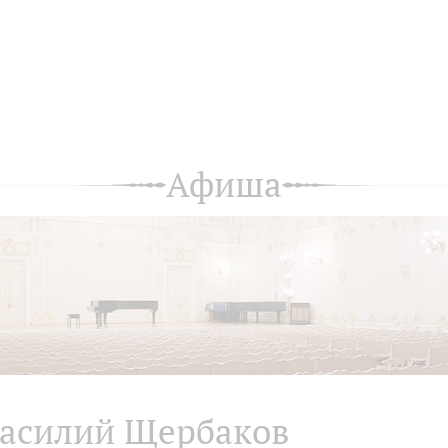
Афиша
асилий Щербаков