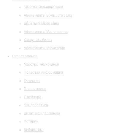
Билеты Большого зала
Абонементы Большого зала
Билеты Малого зала
Абонементы Малого зала
Как купить билет
Абонементы Музитория
О филармонии
Маэстро Темирканов
Правовая информация
Оркестры
Планы залов
Структура
Как добраться
Визит в филармонию
История
Библиотека