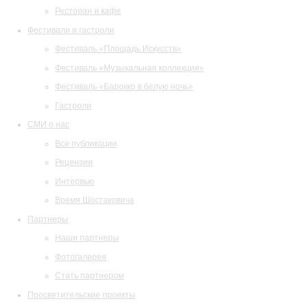
Ресторан и кафе
Фестивали и гастроли
Фестиваль «Площадь Искусств»
Фестиваль «Музыкальная коллекция»
Фестиваль «Барокко в белую ночь»
Гастроли
СМИ о нас
Все публикации
Рецензии
Интервью
Время Шостаковича
Партнеры
Наши партнеры
Фотогалерея
Стать партнером
Просветительские проекты