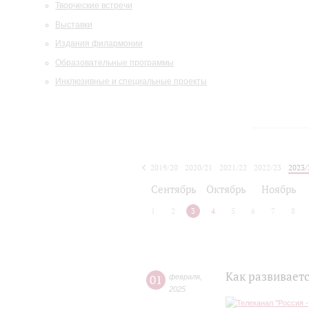
Творческие встречи
Выставки
Издания филармонии
Образовательные программы
Инклюзивные и специальные проекты
2019/20
2020/21
2021/22
2022/23
2023/
2024/25
2025/26
Сентябрь
Октябрь
Ноябрь
1
2
3
4
5
6
7
8
Как развиваетс
01
февраля
,
2025