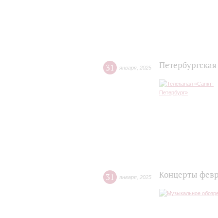
Петербургская
31
января
,
2025
Концерты февр
31
января
,
2025