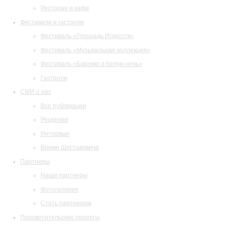
Ресторан и кафе
Фестивали и гастроли
Фестиваль «Площадь Искусств»
Фестиваль «Музыкальная коллекция»
Фестиваль «Барокко в белую ночь»
Гастроли
СМИ о нас
Все публикации
Рецензии
Интервью
Время Шостаковича
Партнеры
Наши партнеры
Фотогалерея
Стать партнером
Просветительские проекты