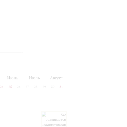
Июнь
Июль
Август
24
25
26
27
28
29
30
31