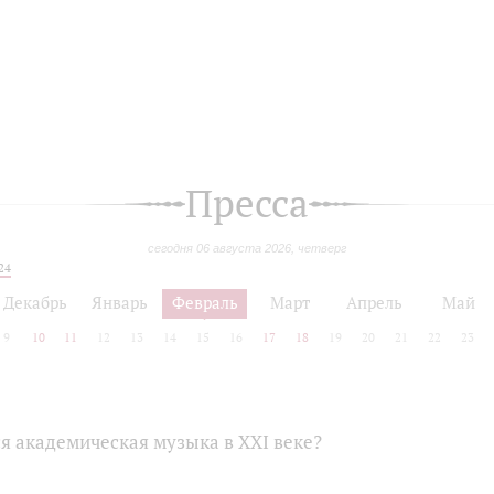
Пресса
сегодня 06 августа 2026, четверг
24
Декабрь
Январь
Февраль
Март
Апрель
Май
9
10
11
12
13
14
15
16
17
18
19
20
21
22
23
я академическая музыка в XXI веке?