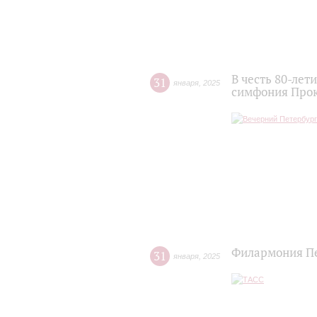
В честь 80-ле
31
января
,
2025
симфония Про
Филармония Пе
31
января
,
2025