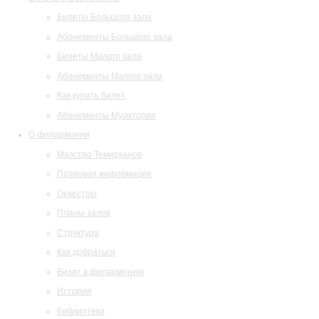
Билеты Большого зала
Абонементы Большого зала
Билеты Малого зала
Абонементы Малого зала
Как купить билет
Абонементы Музитория
О филармонии
Маэстро Темирканов
Правовая информация
Оркестры
Планы залов
Структура
Как добраться
Визит в филармонию
История
Библиотека