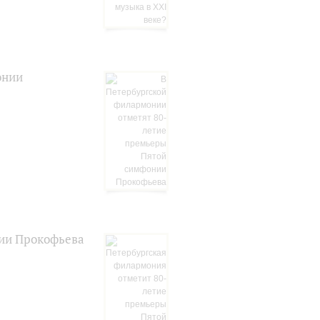
онии
нии Прокофьева