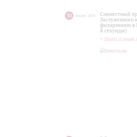
Совместный пр
30
января
,
2025
Заслуженного 
филармонии в Н
й секунды)
Проект «Слушай, 