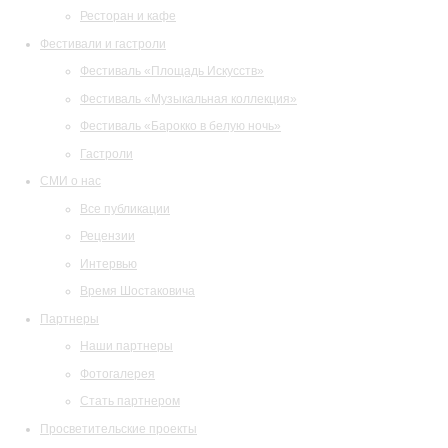
Ресторан и кафе
Фестивали и гастроли
Фестиваль «Площадь Искусств»
Фестиваль «Музыкальная коллекция»
Фестиваль «Барокко в белую ночь»
Гастроли
СМИ о нас
Все публикации
Рецензии
Интервью
Время Шостаковича
Партнеры
Наши партнеры
Фотогалерея
Стать партнером
Просветительские проекты