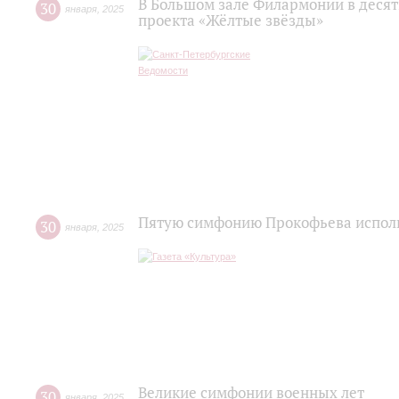
В Большом зале Филармонии в десят
30
января
,
2025
проекта «Жёлтые звёзды»
Пятую симфонию Прокофьева исполн
30
января
,
2025
Великие симфонии военных лет
30
января
,
2025