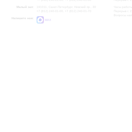
Малый зал:
191011, Санкт-Петербург, Невский пр., 30
Часы работы
+7 (812) 240-01-00, +7 (812) 240-01-70
Перерыв с 1
Вопросы на
Напишите нам:
MAX