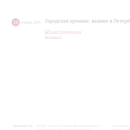
Городская хроника: важное в Петерб
28
января
,
2025
Большой зал:
191186, Санкт-Петербург, Михайловская ул., 2
Часы работы
+7 (812) 240-01-00, +7 (812) 240-01-80
Перерыв с 1