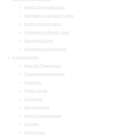
Билеты Большого зала
Абонементы Большого зала
Билеты Малого зала
Абонементы Малого зала
Как купить билет
Абонементы Музитория
О филармонии
Маэстро Темирканов
Правовая информация
Оркестры
Планы залов
Структура
Как добраться
Визит в филармонию
История
Библиотека