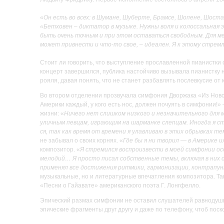
«
Он есть во всех: в Шумане, Шуберте, Брамсе, Шопене, Шоста
«Бетховен – диктатор в музыке. Нужны воля и колоссальная 
быть очень точным и при этом оставаться свободным. Для м
может привнести и что-то свое, – идеален. Я к этому стрем
Стоит ли говорить, что выступление прославленной пианистки 
концерт завершился, публика настойчиво вызывала пианистку н
рояля, давая понять, что не станет разбавлять послевкусие от
Во втором отделении прозвучала симфония Дворжака «Из Ново
Америки каждый, у кого есть нос, должен почуять в симфонии!
жизни: «
Ничего нет слишком низкого и незначительного для м
уличным певцам, играющим на шарманке слепцам. Иногда я ст
ся, так как время от времени я улавливаю в этих обрывках т
не забывал о своих корнях. «
Где бы я ни творил — в Америке и
композитор. «
Я стремился воспроизвести в моей симфонии осо
мелодий… Я просто писал собственные темы, включая в них о
применял все достижения ритмики, гармонизации, контрапун
музыкальные, но и литературные впечатления композитора. Та
«Песни о Гайавате» американского поэта Г. Лонгфелло.
Эпический размах симфонии не оставил слушателей равнодушн
эпические фрагменты друг другу и даже по телефону, чтоб пос