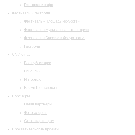
Ресторан и кафе
Фестивали и гастроли
Фестиваль «Площадь Искусств»
Фестиваль «Музыкальная коллекция»
Фестиваль «Барокко в белую ночь»
Гастроли
СМИ о нас
Все публикации
Рецензии
Интервью
Время Шостаковича
Партнеры
Наши партнеры
Фотогалерея
Стать партнером
Просветительские проекты