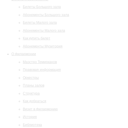
Билеты Большого зала
Абонементы Большого зала
Билеты Малого зала
Абонементы Малого зала
Как купить билет
Абонементы Музитория
О филармонии
Маэстро Темирканов
Правовая информация
Оркестры
Планы залов
Структура
Как добраться
Визит в филармонию
История
Библиотека