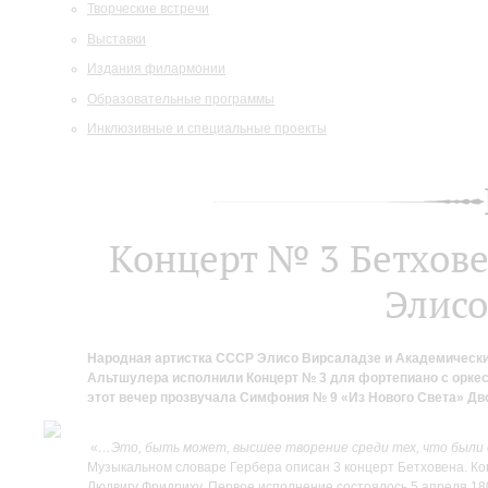
Творческие встречи
Выставки
Издания филармонии
Образовательные программы
Инклюзивные и специальные проекты
Концерт № 3 Бетхове
Элисо
Народная артистка СССР Элисо Вирсаладзе и Академическ
Альтшулера исполнили Концерт № 3 для фортепиано с оркес
этот вечер прозвучала Симфония № 9 «Из Нового Света» Дв
«
…Это, быть может, высшее творение среди тех, что были 
Музыкальном словаре Гербера описан 3 концерт Бетховена. Ко
Людвигу Фридриху. Первое исполнение состоялось 5 апреля 180