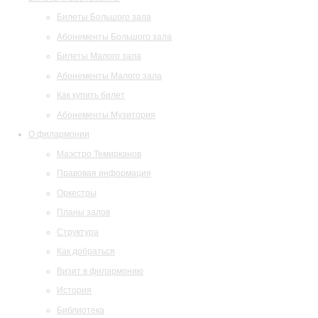
Билеты Большого зала
Абонементы Большого зала
Билеты Малого зала
Абонементы Малого зала
Как купить билет
Абонементы Музитория
О филармонии
Маэстро Темирканов
Правовая информация
Оркестры
Планы залов
Структура
Как добраться
Визит в филармонию
История
Библиотека