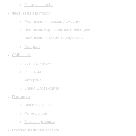
Ресторан и кафе
Фестивали и гастроли
Фестиваль «Площадь Искусств»
Фестиваль «Музыкальная коллекция»
Фестиваль «Барокко в белую ночь»
Гастроли
СМИ о нас
Все публикации
Рецензии
Интервью
Время Шостаковича
Партнеры
Наши партнеры
Фотогалерея
Стать партнером
Просветительские проекты