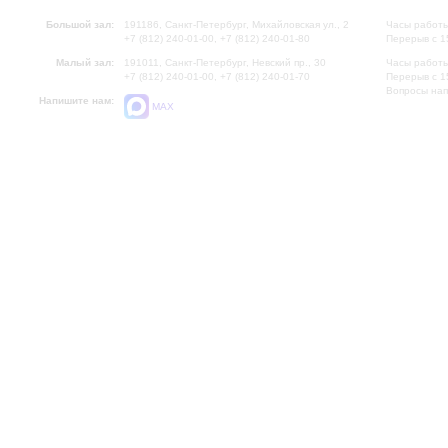
Большой зал:
191186, Санкт-Петербург, Михайловская ул., 2
Часы работы
+7 (812) 240-01-00, +7 (812) 240-01-80
Перерыв с 1
Малый зал:
191011, Санкт-Петербург, Невский пр., 30
Часы работы
+7 (812) 240-01-00, +7 (812) 240-01-70
Перерыв с 1
Вопросы на
Напишите нам:
MAX