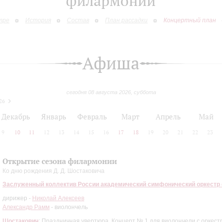
филармонии
тре
История
Состав
План рассадки
Концертный план
Афиша
сегодня 08 августа 2026, суббота
26
Декабрь
Январь
Февраль
Март
Апрель
Май
9
10
11
12
13
14
15
16
17
18
19
20
21
22
23
Открытие сезона филармонии
Ко дню рождения Д. Д. Шостаковича
Заслуженный коллектив России академический симфонический оркестр
дирижер -
Николай Алексеев
Александр Рамм
- виолончель
Шостакович
: Праздничная увертюра, Концерт № 1 для виолончели с оркест