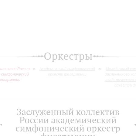
Оркестры
оллектив России
Академический симфонический
Молодежный кам
й симфонический
оркестр филармонии
Заслуженного ко
филармонии
академического 
оркестра ф
Заслуженный коллектив
России академический
симфонический оркестр