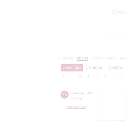
Об оркес
2021/22
2022/23
2023/24
2024/25
2025/
2026/27
Сентябрь
Октябрь
Ноябрь
1
2
3
4
5
6
7
8
25
сентября
,
2022
20:00
,
вc
Большой зал