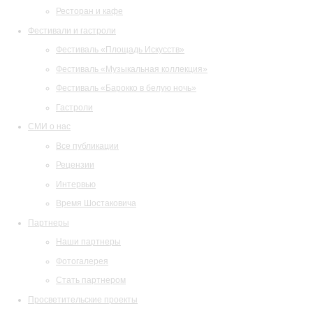
Ресторан и кафе
Фестивали и гастроли
Фестиваль «Площадь Искусств»
Фестиваль «Музыкальная коллекция»
Фестиваль «Барокко в белую ночь»
Гастроли
СМИ о нас
Все публикации
Рецензии
Интервью
Время Шостаковича
Партнеры
Наши партнеры
Фотогалерея
Стать партнером
Просветительские проекты