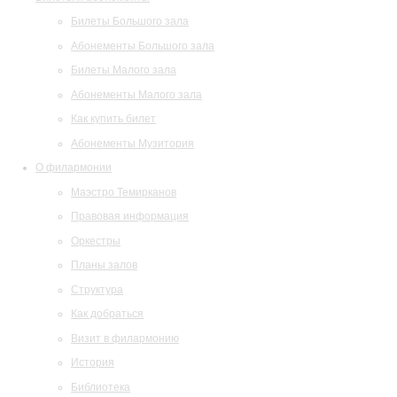
Билеты Большого зала
Абонементы Большого зала
Билеты Малого зала
Абонементы Малого зала
Как купить билет
Абонементы Музитория
О филармонии
Маэстро Темирканов
Правовая информация
Оркестры
Планы залов
Структура
Как добраться
Визит в филармонию
История
Библиотека