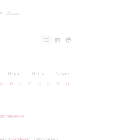
Пресса
Июнь
Июль
Август
24
25
26
27
28
29
30
31
 филармонии
ром;
Прокофьев
: Симфония № 5