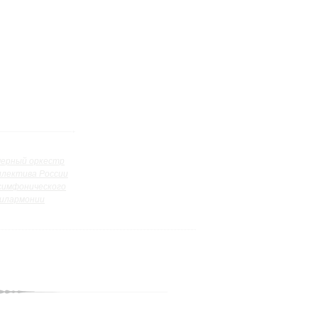
ерный оркестр
ллектива России
симфонического
илармонии