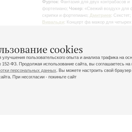
Фурток
: Фантазия для двух контрабасов и
фортепиано;
Чокер
: «Свежий воздух» для 
скрипки и фортепиано;
Дмитриев
: Секстет;
Вивальди
: Концерт фа мажор для четырех
и ансамбля струнных;
Мравинский
: Сюита
скрипки, флейты и фагота;
Отто
: Дуэт № 4 
двух валторн;
Харрисон
: Концерт для скри
льзование cookies
ударных;
Impulse Percussion
: Попурри
я улучшения пользовательского опыта и анализа трафика на ос
 152-ФЗ. Продолжая использование сайта, вы соглашаетесь на 
ботки персональных данных
. Вы можете настроить свой браузер 
йта. При несогласии - покиньте сайт