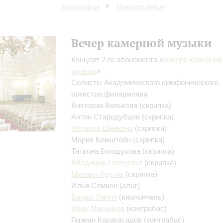
Биография
Мероприятия
Вечер камерной музыки
Концерт 2-го абонемента «
Вечера камерной
музыки
»
Солисты Академического симфонического
оркестра филармонии
Виктория Велькова
(скрипка)
Антон Стародубцев
(скрипка)
Наталия Шейкина
(скрипка)
Мария Бомштейн
(скрипка)
Татьяна Богодухова
(скрипка)
Владимир Гентцельт
(скрипка)
Михаил Крутик
(скрипка)
Илья Семион
(альт)
Баграт Лаппо
(виолончель)
Иван Мясников
(контрабас)
Герман Каракасадов
(контрабас)