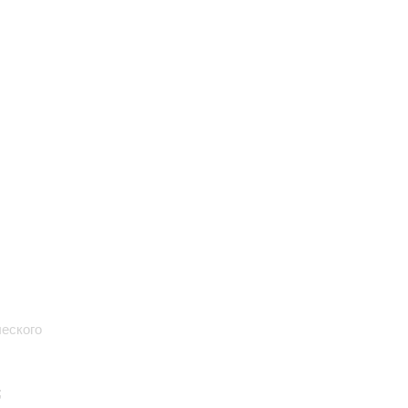
еского
;