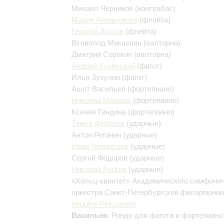
Михаил Черников
(контрабас)
Мария Аввакумова
(флейта)
Георгий Долгов
(флейта)
Всеволод Микаелян
(валторна)
Дмитрий Сорокин
(валторна)
Андрей Кунявский
(фагот)
Илья Зузулин
(фагот)
Ашот Васильев
(фортепиано)
Николай Мажара
(фортепиано)
Ксения Гиндина
(фортепиано)
Тимур Фёдоров
(ударные)
Антон Регонен
(ударные)
Иван Чернобаев
(ударные)
Сергей Фёдоров
(ударные)
Николай Рыжов
(ударные)
«Хольц-квинтет» Академического симфонич
оркестра Санкт-Петербургской филармонии
Impulse Percussion
Васильев
: Рондо для фагота и фортепиано