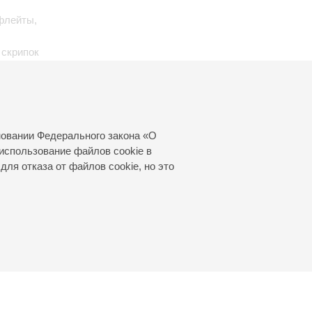
флейты,
 скрипок
 для
для
пки и
новании Федерального закона «О
использование файлов cookie в
для отказа от файлов cookie, но это