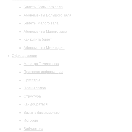
Билеты Большого зала
Абонементы Большого зала
Билеты Малого зала
Абонементы Малого зала
Как купить билет
Абонементы Музитория
О филармонии
Маэстро Темирканов
Правовая информация
Оркестры
Планы залов
Структура
Как добраться
Визит в филармонию
История
Библиотека