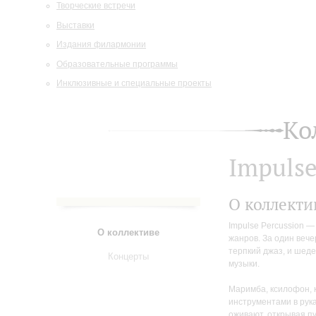
Творческие встречи
Выставки
Издания филармонии
Образовательные программы
Инклюзивные и специальные проекты
Ко
Impulse
О коллекти
Impulse Percussion —
О коллективе
жанров. За один вече
терпкий джаз, и шед
Концерты
музыки.
Маримба, ксилофон, 
инструментами в рука
оживают, открывая п