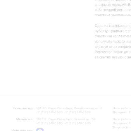
знакомых мелодий. В
собственной авторск
поистине уникальным
Одна из главных целе
публику с удивитель
Участники коллектив
исполнительского иск
вдохнув в них энерги
Percussion также не 
за синтез музыки с 
Большой зал:
191186, Санкт-Петербург, Михайловская ул., 2
Часы работы
+7 (812) 240-01-00, +7 (812) 240-01-80
Перерыв с 1
Малый зал:
191011, Санкт-Петербург, Невский пр., 30
Часы работы
+7 (812) 240-01-00, +7 (812) 240-01-70
Перерыв с 1
Вопросы на
Напишите нам: