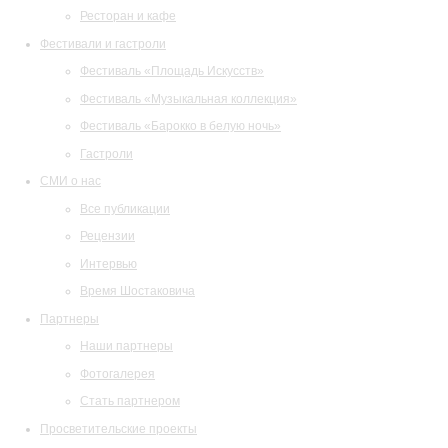
Ресторан и кафе
Фестивали и гастроли
Фестиваль «Площадь Искусств»
Фестиваль «Музыкальная коллекция»
Фестиваль «Барокко в белую ночь»
Гастроли
СМИ о нас
Все публикации
Рецензии
Интервью
Время Шостаковича
Партнеры
Наши партнеры
Фотогалерея
Стать партнером
Просветительские проекты