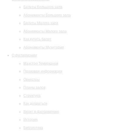
Билеты Большого зала
Абонементы Большого зала
Билеты Малого зала
Абонементы Малого зала
Как купить билет
Абонементы Музитория
О филармонии
Маэстро Темирканов
Правовая информация
Оркестры
Планы залов
Структура
Как добраться
Визит в филармонию
История
Библиотека