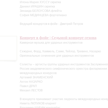
Илона-Мария ХУССУ скрипка
Даниил ИРАШИН скрипка
Зинаида БЕЛОУСОВА флейта
София МЕДИНЦЕВА фортепиано
Ведущий концертов в фойе - Дмитрий Петров
Концерт в фойе | Седьмой концерт сезона
Камерная музыка для ударных инструментов
Сежурне, Форд, Хаммель, Самю, Тейлор, Тревино, Назарко
Оригинальные сочинения для ударных инструментов
Солисты – артисты группы ударных инструментов Заслуженног
России академического симфонического оркестра филармонии
международных конкурсов:
Артемий ЗНАМЕНСКИЙ
Антон НАЗАРКО
Павел ДРАП
Михаил ЛЕСТОВ
В концерте принимают участие лауреаты международных конку
Никита ЛЮТИКОВ кларнет
Владимир ШУБИН контрабас