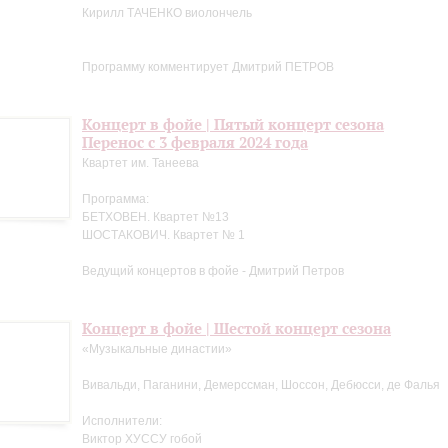
Кирилл ТАЧЕНКО виолончель
Программу комментирует Дмитрий ПЕТРОВ
Концерт в фойе | Пятый концерт сезона
Перенос с 3 февраля 2024 года
Квартет им. Танеева
Программа:
БЕТХОВЕН. Квартет №13
ШОСТАКОВИЧ. Квартет № 1
Ведущий концертов в фойе - Дмитрий Петров
Концерт в фойе | Шестой концерт сезона
«Музыкальные династии»
Вивальди, Паганини, Демерссман, Шоссон, Дебюсси, де Фалья
Исполнители:
Виктор ХУССУ гобой