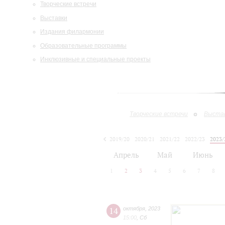
Творческие встречи
Выставки
Издания филармонии
Образовательные программы
Инклюзивные и специальные проекты
Творческие встречи
Выста
2019/20
2020/21
2021/22
2022/23
2023/
2024/25
Апрель
Май
Июнь
1
2
3
4
5
6
7
8
14
октября
,
2023
15:00
,
Сб