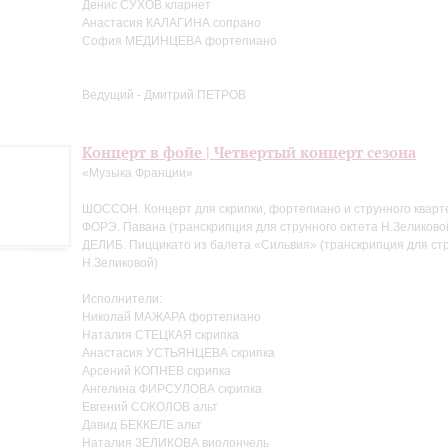
Денис СУХОВ кларнет
Анастасия КАЛАГИНА сопрано
София МЕДИНЦЕВА фортепиано
Ведущий - Дмитрий ПЕТРОВ
Концерт в фойе | Четвертый концерт сезона
«Музыка Франции»
ШОССОН. Концерт для скрипки, фортепиано и струнного кварт
ФОРЭ. Павана (транскрипция для струнного октета Н.Зеликово
ДЕЛИБ. Пиццикато из балета «Сильвия» (транскрипция для стр
Н.Зеликовой)
Исполнители:
Николай МАЖАРА фортепиано
Наталия СТЕЦКАЯ скрипка
Анастасия УСТЬЯНЦЕВА скрипка
Арсений КОПНЕВ скрипка
Ангелина ФИРСУЛОВА скрипка
Евгений СОКОЛОВ альт
Давид БЕККЕЛЕ альт
Наталия ЗЕЛИКОВА виолончель