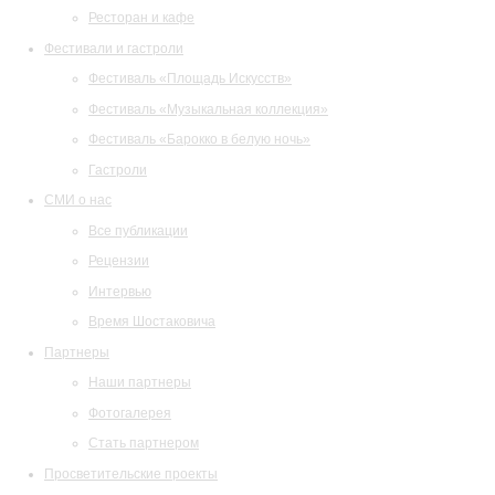
Ресторан и кафе
Фестивали и гастроли
Фестиваль «Площадь Искусств»
Фестиваль «Музыкальная коллекция»
Фестиваль «Барокко в белую ночь»
Гастроли
СМИ о нас
Все публикации
Рецензии
Интервью
Время Шостаковича
Партнеры
Наши партнеры
Фотогалерея
Стать партнером
Просветительские проекты