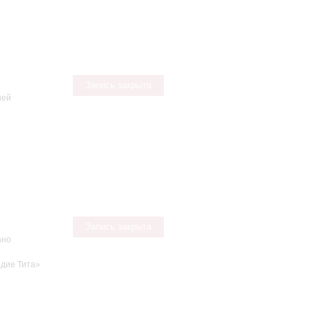
Запись закрыта
ней
Запись закрыта
ано
рдие Тита»