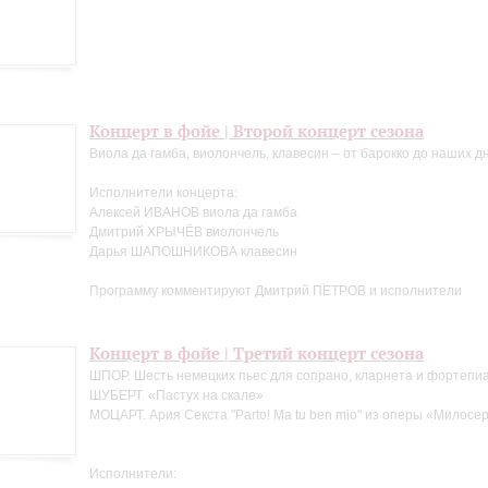
Концерт в фойе | Второй концерт сезона
Виола да гамба, виолончель, клавесин – от барокко до наших д
Исполнители концерта:
Алексей ИВАНОВ виола да гамба
Дмитрий ХРЫЧЁВ виолончель
Дарья ШАПОШНИКОВА клавесин
Программу комментируют Дмитрий ПЕТРОВ и исполнители
Концерт в фойе | Третий концерт сезона
ШПОР. Шесть немецких пьес для сопрано, кларнета и фортепи
ШУБЕРТ. «Пастух на скале»
МОЦАРТ. Ария Секста "Parto! Ma tu ben mio" из оперы «Милосе
Исполнители: