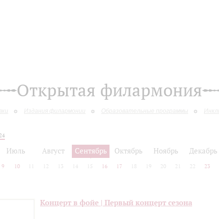
Открытая филармония
вки
Издания филармонии
Образовательные программы
Инкл
24
Июль
Август
Сентябрь
Октябрь
Ноябрь
Декабрь
9
10
11
12
13
14
15
16
17
18
19
20
21
22
23
Концерт в фойе | Первый концерт сезона