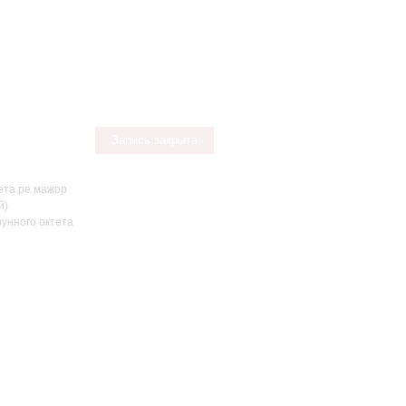
Запись закрыта
ета ре мажор
й)
унного октета