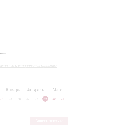
юзивные и специальные проекты
Январь
Февраль
Март
24
25
26
27
28
29
30
31
Запись закрыта