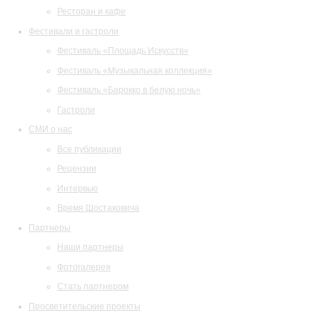
Ресторан и кафе
Фестивали и гастроли
Фестиваль «Площадь Искусств»
Фестиваль «Музыкальная коллекция»
Фестиваль «Барокко в белую ночь»
Гастроли
СМИ о нас
Все публикации
Рецензии
Интервью
Время Шостаковича
Партнеры
Наши партнеры
Фотогалерея
Стать партнером
Просветительские проекты