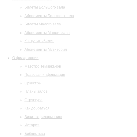
Билеты Большого зала
Абонементы Большого зала
Билеты Малого зала
Абонементы Малого зала
Как купить билет
Абонементы Музитория
О филармонии
Маэстро Темирканов
Правовая информация
Оркестры
Планы залов
Структура
Как добраться
Визит в филармонию
История
Библиотека