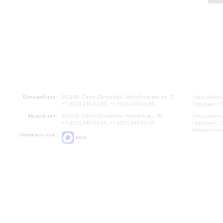
Большой зал:
191186, Санкт-Петербург, Михайловская ул., 2
Часы работы
+7 (812) 240-01-00, +7 (812) 240-01-80
Перерыв с 1
Малый зал:
191011, Санкт-Петербург, Невский пр., 30
Часы работы
+7 (812) 240-01-00, +7 (812) 240-01-70
Перерыв с 1
Вопросы на
Напишите нам:
MAX