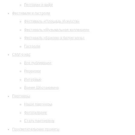
Ресторан и кафе
Фестивали и гастроли
Фестиваль «Площадь Искусств»
Фестиваль «Музыкальная коллекция»
Фестиваль «Барокко в белую ночь»
Гастроли
СМИ о нас
Все публикации
Рецензии
Интервью
Время Шостаковича
Партнеры
Наши партнеры
Фотогалерея
Стать партнером
Просветительские проекты