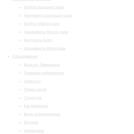
Билеты Большого зала
Абонементы Большого зала
Билеты Малого зала
Абонементы Малого зала
Как купить билет
Абонементы Музитория
О филармонии
Маэстро Темирканов
Правовая информация
Оркестры
Планы залов
Структура
Как добраться
Визит в филармонию
История
Библиотека