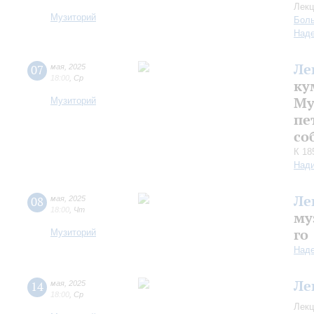
Лекц
Музиторий
Боль
Над
Ле
07
мая
,
2025
18:00
,
Ср
ку
Му
Музиторий
пе
cо
К 18
Над
Ле
08
мая
,
2025
18:00
,
Чт
му
го
Музиторий
Над
Ле
14
мая
,
2025
18:00
,
Ср
Лекц