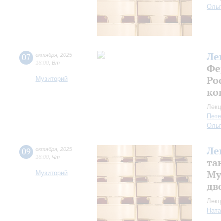
Оль
Ле
07
октября
,
2025
18:00
,
Вт
Фе
Ро
Музиторий
ко
Лекц
Пете
Ольг
Ле
09
октября
,
2025
18:00
,
Чт
та
Му
Музиторий
дв
Лекц
Ната