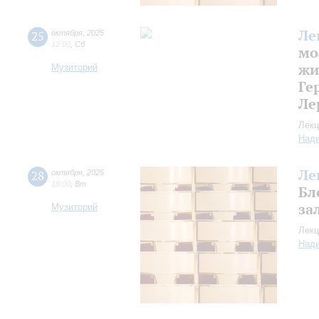
Ле
25
октября
,
2025
12:00
,
Сб
мо
жи
Музиторий
Ге
Ле
Лекц
Над
Ле
28
октября
,
2025
18:00
,
Вт
Бл
за
Музиторий
Лекц
Над