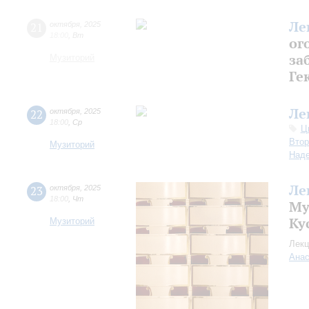
Ле
21
октября
,
2025
18:00
,
Вт
ог
за
Музиторий
Ге
Ле
22
октября
,
2025
18:00
,
Ср
Ц
Втор
Музиторий
Над
Ле
23
октября
,
2025
18:00
,
Чт
Му
Ку
Музиторий
Лекц
Анас