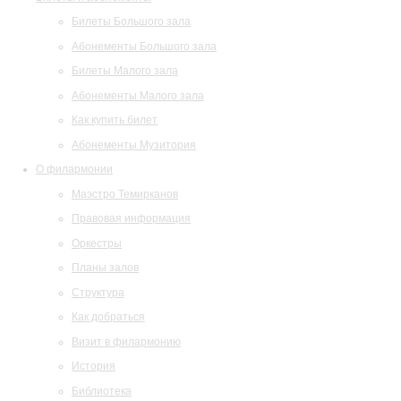
Билеты Большого зала
Абонементы Большого зала
Билеты Малого зала
Абонементы Малого зала
Как купить билет
Абонементы Музитория
О филармонии
Маэстро Темирканов
Правовая информация
Оркестры
Планы залов
Структура
Как добраться
Визит в филармонию
История
Библиотека