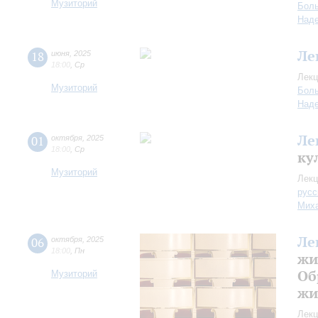
Музиторий
Боль
Над
Ле
18
июня
,
2025
18:00
,
Ср
Лекц
Музиторий
Боль
Над
Ле
01
октября
,
2025
18:00
,
Ср
ку
Музиторий
Лекц
русс
Миха
Ле
06
октября
,
2025
18:00
,
Пн
жи
Об
Музиторий
жи
Лекц