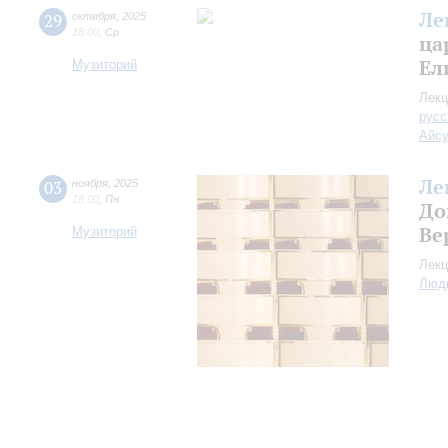
Ле
29
октября
,
2025
18:00
,
Ср
ца
Ел
Музиторий
Лекц
русс
Айс
Ле
03
ноября
,
2025
18:00
,
Пн
До
Ве
Музиторий
Лекц
Люд