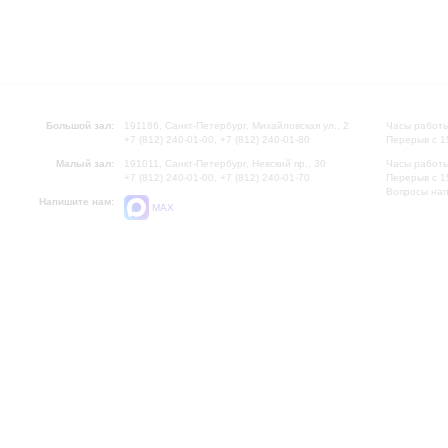
Большой зал:
191186, Санкт-Петербург, Михайловская ул., 2
Часы работы
+7 (812) 240-01-00, +7 (812) 240-01-80
Перерыв с 1
Малый зал:
191011, Санкт-Петербург, Невский пр., 30
Часы работы
+7 (812) 240-01-00, +7 (812) 240-01-70
Перерыв с 1
Вопросы на
Напишите нам:
MAX