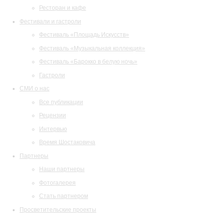
Ресторан и кафе
Фестивали и гастроли
Фестиваль «Площадь Искусств»
Фестиваль «Музыкальная коллекция»
Фестиваль «Барокко в белую ночь»
Гастроли
СМИ о нас
Все публикации
Рецензии
Интервью
Время Шостаковича
Партнеры
Наши партнеры
Фотогалерея
Стать партнером
Просветительские проекты