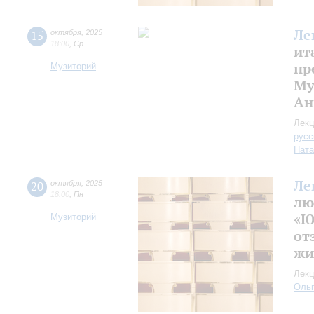
Ле
15
октября
,
2025
18:00
,
Ср
ит
пр
Музиторий
Му
Ан
Лекц
русс
Ната
Ле
20
октября
,
2025
18:00
,
Пн
лю
«Ю
Музиторий
от
жи
Лекц
Оль