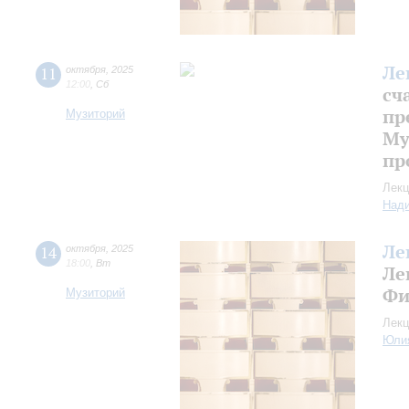
Ле
11
октября
,
2025
12:00
,
Сб
сч
пр
Музиторий
Му
пр
Лекц
Над
Ле
14
октября
,
2025
18:00
,
Вт
Ле
Фи
Музиторий
Лекц
Юли