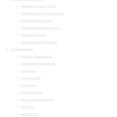
Билеты Большого зала
Абонементы Большого зала
Билеты Малого зала
Абонементы Малого зала
Как купить билет
Абонементы Музитория
О филармонии
Маэстро Темирканов
Правовая информация
Оркестры
Планы залов
Структура
Как добраться
Визит в филармонию
История
Библиотека