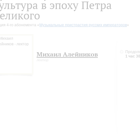
ультура в эпоху Петра
еликого
ция 4-го абонемента «
Музыкальные пристрастия русских императоров
»
Продол
Михаил Алейников
1 час 3
лектор