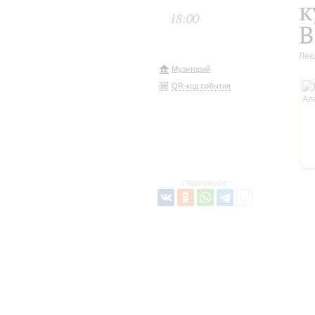
к
18:00
В
Лек
Музиторий
QR-код события
Поделиться: