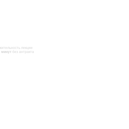
жительность лекции
0 минут
без антракта