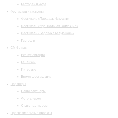
Ресторан и кафе
Фестивали и гастроли
Фестиваль «Площадь Искусств»
Фестиваль «Музыкальная коллекция»
Фестиваль «Барокко в белую ночь»
Гастроли
СМИ о нас
Все публикации
Рецензии
Интервью
Время Шостаковича
Партнеры
Наши партнеры
Фотогалерея
Стать партнером
Просветительские проекты