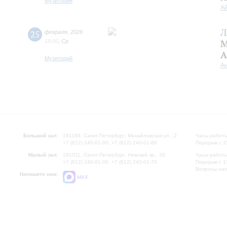
Музиторий
А
Л
25
февраля
,
2026
18:00
,
Ср
М
А
Музиторий
А
Большой зал:
191186, Санкт-Петербург, Михайловская ул., 2
Часы работы
+7 (812) 240-01-00, +7 (812) 240-01-80
Перерыв с 1
Малый зал:
191011, Санкт-Петербург, Невский пр., 30
Часы работы
+7 (812) 240-01-00, +7 (812) 240-01-70
Перерыв с 1
Вопросы на
Напишите нам:
MAX