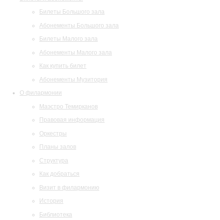
Билеты Большого зала
Абонементы Большого зала
Билеты Малого зала
Абонементы Малого зала
Как купить билет
Абонементы Музитория
О филармонии
Маэстро Темирканов
Правовая информация
Оркестры
Планы залов
Структура
Как добраться
Визит в филармонию
История
Библиотека