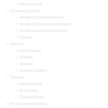
Ресторан и кафе
Фестивали и гастроли
Фестиваль «Площадь Искусств»
Фестиваль «Музыкальная коллекция»
Фестиваль «Барокко в белую ночь»
Гастроли
СМИ о нас
Все публикации
Рецензии
Интервью
Время Шостаковича
Партнеры
Наши партнеры
Фотогалерея
Стать партнером
Просветительские проекты