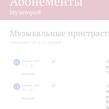
Абонементы
Музиторий
Музыкальные пристраст
Абонемент № 4, 11 лекций
Л
01
октября
,
2025
18:00
,
Ср
к
М
Музиторий
Л
15
октября
,
2025
18:00
,
Ср
и
п
Музиторий
М
А