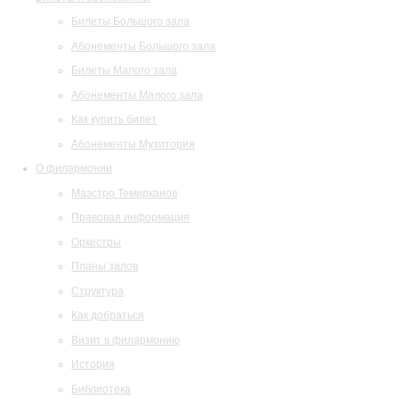
Билеты Большого зала
Абонементы Большого зала
Билеты Малого зала
Абонементы Малого зала
Как купить билет
Абонементы Музитория
О филармонии
Маэстро Темирканов
Правовая информация
Оркестры
Планы залов
Структура
Как добраться
Визит в филармонию
История
Библиотека