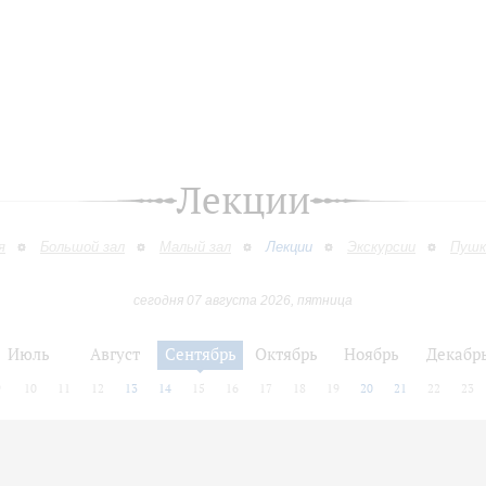
Лекции
я
Большой зал
Малый зал
Лекции
Экскурсии
Пушк
сегодня 07 августа 2026, пятница
Июль
Август
Сентябрь
Октябрь
Ноябрь
Декабр
9
10
11
12
13
14
15
16
17
18
19
20
21
22
23