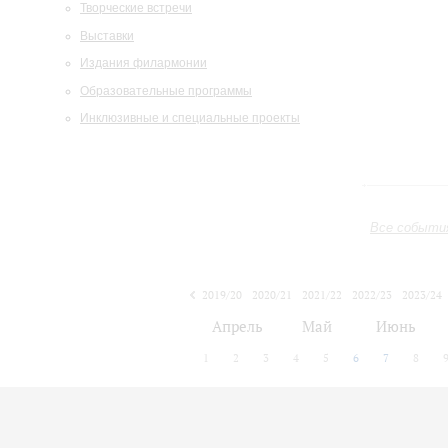
Творческие встречи
Выставки
Издания филармонии
Образовательные программы
Инклюзивные и специальные проекты
Все событи
2019/20
2020/21
2021/22
2022/23
2023/24
2024/25
2025/26
2026/27
Апрель
Май
Июнь
1
2
3
4
5
6
7
8