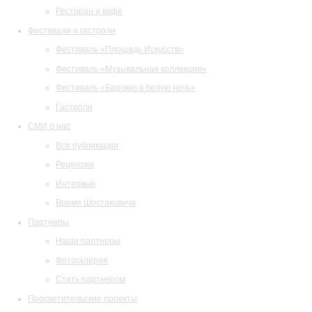
Ресторан и кафе
Фестивали и гастроли
Фестиваль «Площадь Искусств»
Фестиваль «Музыкальная коллекция»
Фестиваль «Барокко в белую ночь»
Гастроли
СМИ о нас
Все публикации
Рецензии
Интервью
Время Шостаковича
Партнеры
Наши партнеры
Фотогалерея
Стать партнером
Просветительские проекты