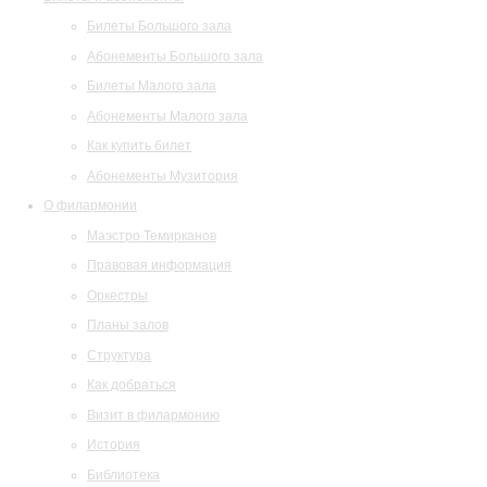
Билеты Большого зала
Абонементы Большого зала
Билеты Малого зала
Абонементы Малого зала
Как купить билет
Абонементы Музитория
О филармонии
Маэстро Темирканов
Правовая информация
Оркестры
Планы залов
Структура
Как добраться
Визит в филармонию
История
Библиотека