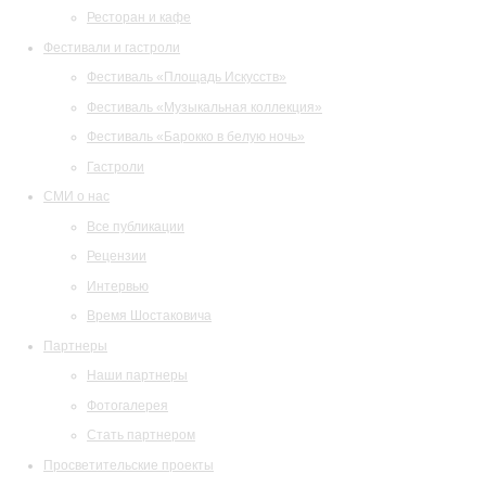
Ресторан и кафе
Фестивали и гастроли
Фестиваль «Площадь Искусств»
Фестиваль «Музыкальная коллекция»
Фестиваль «Барокко в белую ночь»
Гастроли
СМИ о нас
Все публикации
Рецензии
Интервью
Время Шостаковича
Партнеры
Наши партнеры
Фотогалерея
Стать партнером
Просветительские проекты