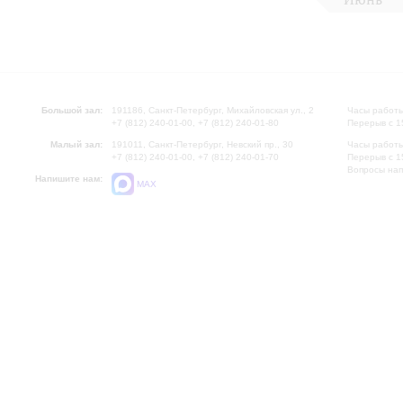
Большой зал:
191186, Санкт-Петербург, Михайловская ул., 2
Часы работы
+7 (812) 240-01-00, +7 (812) 240-01-80
Перерыв с 1
Малый зал:
191011, Санкт-Петербург, Невский пр., 30
Часы работы
+7 (812) 240-01-00, +7 (812) 240-01-70
Перерыв с 1
Вопросы на
Напишите нам:
MAX