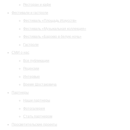
Ресторан и кафе
Фестивали и гастроли
Фестиваль «Площадь Искусств»
Фестиваль «Музыкальная коллекция»
Фестиваль «Барокко в белую ночь»
Гастроли
СМИ о нас
Все публикации
Рецензии
Интервью
Время Шостаковича
Партнеры
Наши партнеры
Фотогалерея
Стать партнером
Просветительские проекты