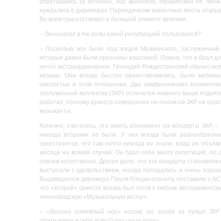
спрятавшись за колонны, нас выгоняли, Мравинский не люби
нуждались в дирижерах. Периодически вакантные места открыв
Во всем присутствовал и большой элемент везения.
– Ленинград в те годы какой репутацией пользовался?
– Поскольку все было под эгидой Мравинского, заслуженный 
которые давно были признаны классикой. Помню, что я брал дл
нечто экстраординарное. Геннадий Рождественский обычно всег
музыки. Они всегда быстро ориентировались, были мобиль
смелостью в этом отношении. Два симфонических коллектива
заслуженный коллектив (ЗКР) отличался немного выше подняты
работал, поэтому оркестр совершенно не похож на ЗКР не прост
музыканты.
Конечно, считалось, что иметь абонемент на концерты ЗКР, –
никогда вторыми не были. У них всегда были разнообразн
оркестрантов, что там почти никогда не знали, когда он объ
месяца на всякий случай. Он брал себе много репетиций, по д
совсем естественно. Другое дело, что эти концерты становилис
выступали с удовольствием, иногда попадались и очень хоро
Выдающегося дирижера Пауля Клецки сначала поставили с АСО,
что «второй» оркестр всегда был готов к любым эксперимента
ленинградскую «Музыкальную весну».
–
«Высоко поднятый нос» носом, но, когда за пульт ЗКР
открывает в себе всякий раз иные грани.