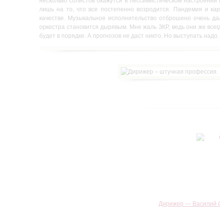
несколько солистов окажутся в пессимистическом настроении 
лишь на то, что все постепенно возродится. Пандемия и ка
качестве. Музыкальное исполнительство отброшено очень дал
оркестра становится дырявым. Мне жаль ЗКР, ведь они же всегд
будет в порядке. А прогнозов не даст никто. Но выступать надо.
Дирижер — Василий С