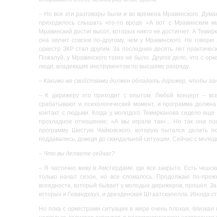
– Но все эти разговоры были и во времена Мравинского. Дума
приходилось слышать что-то вроде «А вот с Мравинским мы 
Мравинский достиг высот, которых никто не достигнет. А Темир
она звучит совсем по-другому, чем у Мравинского. Не говорю
оркестр ЗКР стал другим. За последние десять лет практиче
Пожалуй, у Мравинского таких не было. Другое дело, что с о
люди, владеющие инструментом по высшему разряду.
– Какими же свойствами должен обладать дирижер, чтобы за
– К дирижеру это приходит с опытом. Любой концерт – все
срабатывают и психологический момент, и программа должна 
контакт с людьми. Когда у молодого Темирканова сидело еще
прохладное отношение: «А мы играли так»... Но так они п
программу Шестую Чайковского, которую пытался делать по
поддавались, доведя до скандальной ситуации. Сейчас с молод
– Что вы делаете сейчас?
– Я частично живу в Амстердаме, где все закрыто. Есть чешс
только начал сезон, но все сломалось. Продолжаю по-прежн
всеядности, который бывает у молодых дирижеров, прошел. За
которых и Гевандхауз, и дрезденская Штаатскапелла. Иногда с
Но пока с оркестрами ситуация в мире очень плохая, близкая