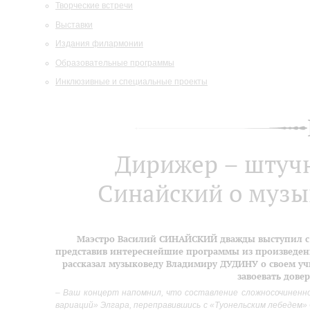
Творческие встречи
Выставки
Издания филармонии
Образовательные программы
Инклюзивные и специальные проекты
Дирижер – штучн
Синайский о музы
Маэстро Василий СИНАЙСКИЙ дважды выступил с
представив интереснейшие программы из произведени
рассказал музыковеду Владимиру ДУДИНУ о своем уч
завоевать дове
–
Ваш концерт напомнил, что составление сложносочиненно
вариаций» Элгара, переправившись с «Туонельским лебедем» 