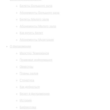
Билеты Большого зала
Абонементы Большого зала
Билеты Малого зала
Абонементы Малого зала
Как купить билет
Абонементы Музитория
О филармонии
Маэстро Темирканов
Правовая информация
Оркестры
Планы залов
Структура
Как добраться
Визит в филармонию
История
Библиотека