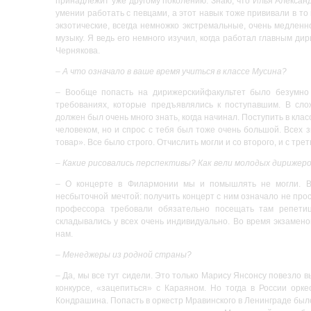
принадлежит уже другому поколению. Знаю, что Илья Александро
умении работать с певцами, а этот навык тоже прививали в то 
экзотические, всегда немножко экстремальные, очень медленно
музыку. Я ведь его немного изучил, когда работал главным д
Чернякова.
–
А что означало в ваше время учиться в классе Мусина?
– Вообще попасть на дирижерскийфакультет было безумно 
требованиях, которые предъявлялись к поступавшим. В сл
должен был очень много знать, когда начинал. Поступить в кла
человеком, но и спрос с тебя был тоже очень большой. Всех
товар». Все было строго. Отчислить могли и со второго, и с трет
– Какие рисовались перспективы? Как вели молодых дирижер
– О концерте в Филармонии мы и помышлять не могли. В
несбыточной мечтой: получить концерт с ним означало не прос
профессора требовали обязательно посещать там репетиц
складывались у всех очень индивидуально. Во время экзамен
нам.
–
Менеджеры из родной страны?
– Да, мы все тут сидели. Это только Марису Янсонсу повезло в
конкурсе, «зацепиться» с Караяном. Но тогда в России орк
Кондрашина. Попасть в оркестр Мравинского в Ленинграде был