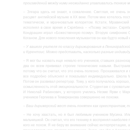
произведений между ними неожиданно улавливались тонкие м
– Элгара здесь не знают, к сожалению. Светлая, не очень 
расцвет английской музыке в ХХ веке. Потом мне хотелось пос
тематически, и мрачноватым колоритом. Кстати, Мравинский
исполнял в свое время и Скрябина – «Поэму экстаза». Скряби
Кондрашин играл «Божественную поэму». Вторую симфонию Ск
Коганом. Для нового поколения музыкантов он как будто новый 
–
У вашего учителя по классу дирижирования в Ленинградской
и Курентзис. Можно представить, насколько разные индивид
– Я мог бы назвать еще немало его учеников, ставших разноха
два он всем прививал строгие технические навыки. Выстраи
потому что он считал, что это очень полезно. Прохаживался и 
все подробно объяснял и показывал индивидуально. Школа М
Потом он развивал репертуар. Тому, у кого получалось хорошо,
осмысленность этой эмоциональности. Студентам с суховатым 
И Николай Рабинович, у которого учились Неэме Ярви с Мар
учеников Гергиева и Темирканова совершенно не похожи.
–
Ваш дирижерский жест очень понятен как оркестрантам, т
– Не хочу хвастать, но я был любимым учеником Мусина. Иль
мальчишкой. Он считал, что его технику я воспринял наиболее п
кого не похож. Я не беру во внимание сейчас интерпретацию, а