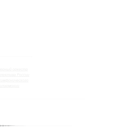
ерный оркестр
ллектива России
симфонического
илармонии