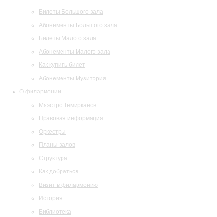
Билеты Большого зала
Абонементы Большого зала
Билеты Малого зала
Абонементы Малого зала
Как купить билет
Абонементы Музитория
О филармонии
Маэстро Темирканов
Правовая информация
Оркестры
Планы залов
Структура
Как добраться
Визит в филармонию
История
Библиотека