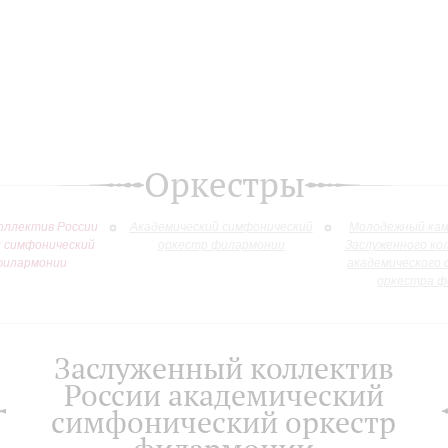
Оркестры
оллектив России
Академический симфонический
Молодежный кам
й симфонический
оркестр филармонии
Заслуженного ко
филармонии
академического 
оркестра ф
Заслуженный коллектив
России академический
симфонический оркестр