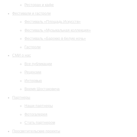
Ресторан и кафе
Фестивали и гастроли
Фестиваль «Площадь Искусств»
Фестиваль «Музыкальная коллекция»
Фестиваль «Барокко в белую ночь»
Гастроли
СМИ о нас
Все публикации
Рецензии
Интервью
Время Шостаковича
Партнеры
Наши партнеры
Фотогалерея
Стать партнером
Просветительские проекты