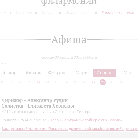
филармонии
тре
История
Состав
План рассадки
Концертный план
Афиша
сегодня 08 августа 2026, суббота
26
Декабрь
Январь
Февраль
Март
Апрель
Май
9
10
11
12
13
14
15
16
17
18
19
20
21
22
23
Дирижёр – Александр Рудин
Солистка – Елизавета Леонская
К 110-летию со дня рождения Святослава Рихтера
Концерт 3-го абонемента «
Первый симфонический оркестр России
»
Заслуженный коллектив России академический симфонический оркестр
Моцарт
: Концерт № 24 для фортепиано с оркестром;
Шуберт
: Симфония № 