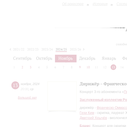
Об оркестре
История
Сост
сегодн
2021/22
2022/23
2023/24
2024/25
2025/26
2026/27
Сентябрь
Октябрь
Ноябрь
Декабрь
Январь
Ф
1
2
3
4
5
6
7
8
9
10
11
12
13
14
Дирижёр – Франческо
13
ноября
,
2024
20:00
,
ср
Концерт 3-го абонемента «
П
Большой зал
Заслуженный коллектив Ро
дирижёр -
Франческо Оммас
Гехи Ким
- скрипка, лауреат 
Дмитрий Хрычёв
- виолончел
Брамс
: Концерт для скрипки