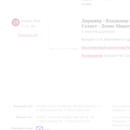
поэма
Дирижёр – Владимир
19
ноября
,
2024
Солист – Денис Мацуе
20:00
,
вт
К юбилею дирижёра
Большой зал
Концерт 1-го абонемента «
З
Заслуженный коллектив Ро
Рахманинов
: Концерт № 3 
Большой зал:
191186, Санкт-Петербург, Михайловская ул., 2
Часы работы
+7 (812) 240-01-00, +7 (812) 240-01-80
Перерыв с 1
Малый зал:
191011, Санкт-Петербург, Невский пр., 30
Часы работы
+7 (812) 240-01-00, +7 (812) 240-01-70
Перерыв с 1
Вопросы на
Напишите нам:
MAX