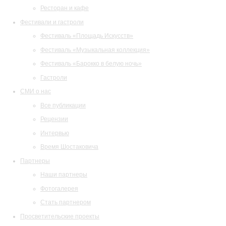
Ресторан и кафе
Фестивали и гастроли
Фестиваль «Площадь Искусств»
Фестиваль «Музыкальная коллекция»
Фестиваль «Барокко в белую ночь»
Гастроли
СМИ о нас
Все публикации
Рецензии
Интервью
Время Шостаковича
Партнеры
Наши партнеры
Фотогалерея
Стать партнером
Просветительские проекты