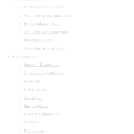
Билеты Большого зала
Абонементы Большого зала
Билеты Малого зала
Абонементы Малого зала
Как купить билет
Абонементы Музитория
О филармонии
Маэстро Темирканов
Правовая информация
Оркестры
Планы залов
Структура
Как добраться
Визит в филармонию
История
Библиотека