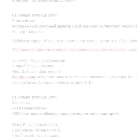
Ведущие – сотрудники филармонии
01 ноября, пятница 20:00
Большой зал
Молодежный камерный оркестр Заслуженного коллектива России 
Концерт-закрытие
XV Международный фестиваль камерного исполнительства «Серебря
Молодежный камерный оркестр Заслуженного коллектива России акад
дирижёр - Ярослав Забояркин
Андрей Росцик - скрипка
Инга Дзекцер - фортепиано
Мендельсон
: «Морская тишь и счастливое плавание», увертюра, Конц
летнюю ночь», Симфония для струнных № 10
01 ноября, пятница 19:00
Малый зал
«Камерные cерии»
XXIV фестиваль «Международная неделя консерваторий»
Юань Е - сопрано (Китай)
Ван Гэцюнь - тенор (Китай)
Чжа Лянъюй - фортепиано