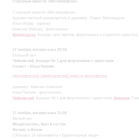
Струнный оркестр «Метаморфоза»
Струнный оркестр «Метаморфоза»
художественный руководитель и дирижёр - Павел Любомудров
Илья Иофф - скрипка
Николай Мажара - фортепиано
Мендельсон
: Концерт для скрипки, фортепиано и струнного оркестра,
17 ноября, воскресенье 20:00
Большой зал
Чайковский. Концерт № 1 для фортепиано с оркестром
Солист – Илья Папоян
Академический симфонический оркестр филармонии
дирижер - Максим Алексеев
Илья Папоян - фортепиано
Чайковский
: Концерт № 1 для фортепиано с оркестром;
Дворжак
: Си
17 ноября, воскресенье 15:00
Малый зал
Мендельсоны, брат и сестра
Феликс и Фанни
2 Концерт 16 абонемента «Удивительные люди»