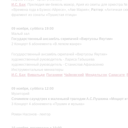
И.С. Бах
: Прелюдия ми-бемоль мажор, Ария из сюиты для оркестра №
«Времена года в Буэнос-Айресе», «Аве Мария»;
Раттер
: «Античная сю
фрагмент из сонаты «Пушистая птица»
09 ноября, суббота 19:00
Малый зал
Государственный ансамбль скрипачей «Виртуозы Якутии»
2 Концерт 6 абонемента «В легком жанре»
Государственный ансамбль скрипачей «Виртуозы Якутии»
художественный руководитель - Лариса Габышева
художественный руководитель - Станислав Афанасенко
Инструментальные миниатюры
И.С. Бах
;
Вивальди
;
Паганини
;
Чайковский
;
Мендельсон
;
Сарасате
;
09 ноября, суббота 12:00
Музиторий
Сочиняем саундтрек к маленькой трагедии А.С.Пушкина «Моцарт и
3 Концерт 4 абонемента «Пушкин и музыка»
Роман Насонов - лектор
10 ноября, воскресенье 10:00