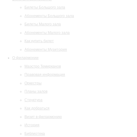
Билеты Большого зала
Абонементы Большого зала
Билеты Малого зала
Абонементы Малого зала
Как купить билет
Абонементы Музитория
О филармонии
Маэстро Темирканов
Правовая информация
Оркестры
Планы залов
Структура
Как добраться
Визит в филармонию
История
Библиотека