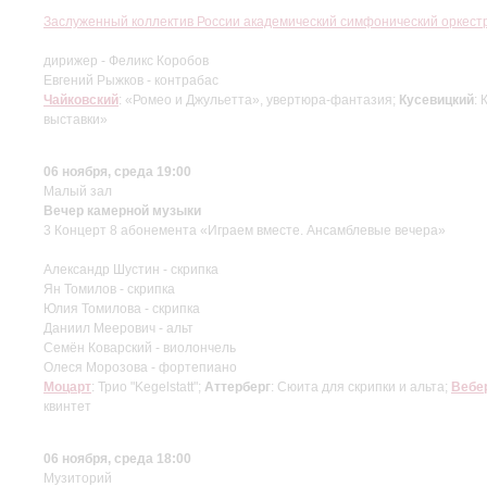
Заслуженный коллектив России академический симфонический оркес
дирижер - Феликс Коробов
Евгений Рыжков - контрабас
Чайковский
: «Ромео и Джульетта», увертюра-фантазия;
Кусевицкий
:
выставки»
06 ноября, среда 19:00
Малый зал
Вечер камерной музыки
3 Концерт 8 абонемента «Играем вместе. Ансамблевые вечера»
Александр Шустин - скрипка
Ян Томилов - скрипка
Юлия Томилова - скрипка
Даниил Меерович - альт
Семён Коварский - виолончель
Олеся Морозова - фортепиано
Моцарт
: Трио "Kegelstatt";
Аттерберг
: Сюита для скрипки и альта;
Вебе
квинтет
06 ноября, среда 18:00
Музиторий