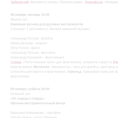
Чайковский
: Фрагменты оперы «Пиковая дама»;
Прокофьев
: «Фабрик
08 ноября, пятница 19:00
Малый зал
Камерная музыка для духовых инструментов
2 Концерт 2 абонемента «Вечера камерной музыки»
Александр Петров - флейта
Ирина Догуева - кларнет
Пётр Попов - фагот
Александр Петров - валторна
Александр Кашпурин - фортепиано
Глинка
: «Патетическое трио» для фортепиано, кларнета и фагота;
Ри
бемоль мажор;
Мучински
: «Фрагменты», трио для флейты, валторны 
Сонатина для фагота и фортепиано;
Арнольд
: Гранд-фантазия для 
фортепиано
09 ноября, суббота 20:00
Большой зал
«От сердца к сердцу»
Органно-инструментальный вечер
Вероника Кожухарова - саксофон
Хироко Иноуэ - орган (Япония)