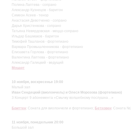
Полина Лаптева - сопрано
Александр Кузнецов - баритон
Симеон Асеев - тенор
Анастасия Девотченко - сопрано
Дарья Христенкова - сопрано
Татьяна Невярдовская - меццо-сопрано
Ильдар Башмаков - баритон
Тимофей Ташланов - фортепиано
Варвара Промышленникова - фортепиано
Елизавета Горлова - фортепиано
Валентина Лаптева - фортепиано
Александр Галицкий - ведущий
Моцарт
10 ноября, воскресенье 19:00
Малый зал
Иван Сендецкий (виолончель) и Олеся Морозова (фортепиано)
3 Концерт 9 абонемента «Смычку волшебному послушна…»
Бриттен
: Соната для виолончели и фортепиано;
Бетховен
: Соната №
11 ноября, понедельник 20:00
Большой зал