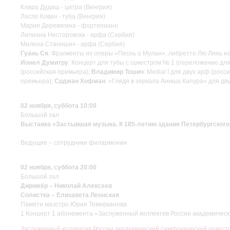
Клара Дудаш - цитра (Венгрия)
Ласло Ковач - туба (Венгрия)
Мария Деревягина - фортепиано
Лилиана Несторовска - арфа (Сербия)
Милена Станишич - арфа (Сербия)
Гуань Ся
: Фрагменты из оперы «Песнь о Мулан», либретто Лю Линь н
Ионел Думитру
: Концерт для тубы c оркестром № 1 (переложение дл
(российская премьера);
Владимир Тошич
: Medial I для двух арф (рос
премьера);
Срджан Хофман
: «Глядя в зеркала Аниша Капура» для дв
02 ноября, суббота 10:00
Большой зал
Выставка «Застывшая музыка. К 185-летию здания Петербургского
Ведущие – сотрудники филармонии
02 ноября, суббота 20:00
Большой зал
Дирижёр – Николай Алексеев
Солистка – Елизавета Леонская
Памяти маэстро Юрия Темирканова
1 Концерт 1 абонемента «Заслуженный коллектив России академичес
Заслуженный коллектив России академический симфонический оркес