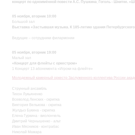
концерт по одноимённой повести А.С. Пушкина
;
Гоголь - Шнитке. «Ш
05 ноября, вторник 10:00
Большой зал
Выставка «Застывшая музыка. К 185-летию здания Петербургского
Ведущие – сотрудники филармонии
05 ноября, вторник 19:00
Малый зал
«Концерт для флейты с оркестром»
1 Концерт 13 абонемента «Игроки на флейте»
Молодежный камерный оркестр Заслуженного коллектива России акад
Струнный ансамбль
Тихон Лукьяненко
Всеволод Ленских - скрипка
Виктория Велькова - скрипка
Жулдыз Букина - скрипка
Елена Гуркина - виолончель
Дмитрий Чернышенко - альт
Иван Мясников - контрабас
Николай Мажара