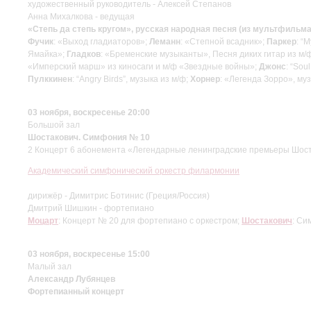
художественный руководитель - Алексей Степанов
Анна Михалкова - ведущая
«Степь да степь кругом», русская народная песня (из мультфильма «
Фучик
: «Выход гладиаторов»;
Леманн
: «Степной всадник»;
Паркер
: “
Ямайка»;
Гладков
: «Бременские музыканты», Песня диких гитар из м
«Имперский марш» из киносаги и м/ф «Звездные войны»;
Джонс
: “Sou
Пулккинен
: “Angry Birds”, музыка из м/ф;
Хорнер
: «Легенда Зорро», муз
03 ноября, воскресенье 20:00
Большой зал
Шостакович. Симфония № 10
2 Концерт 6 абонемента «Легендарные ленинградские премьеры Шос
Академический симфонический оркестр филармонии
дирижёр - Димитрис Ботинис (Греция/Россия)
Дмитрий Шишкин - фортепиано
Моцарт
: Концерт № 20 для фортепиано с оркестром;
Шостакович
: Си
03 ноября, воскресенье 15:00
Малый зал
Александр Лубянцев
Фортепианный концерт