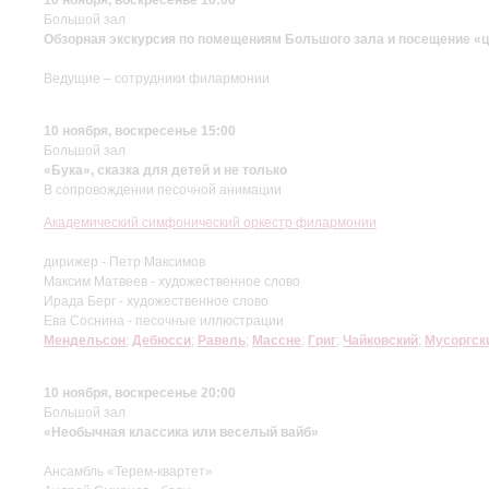
Большой зал
Обзорная экскурсия по помещениям Большого зала и посещение «ц
Ведущие – сотрудники филармонии
10 ноября, воскресенье 15:00
Большой зал
«Бука», сказка для детей и не только
В сопровождении песочной анимации
Академический симфонический оркестр филармонии
дирижер - Петр Максимов
Максим Матвеев - художественное слово
Ирада Берг - художественное слово
Ева Соснина - песочные иллюстрации
Мендельсон
;
Дебюсси
;
Равель
;
Массне
;
Григ
;
Чайковский
;
Мусоргск
10 ноября, воскресенье 20:00
Большой зал
«Необычная классика или веселый вайб»
Ансамбль «Терем-квартет»