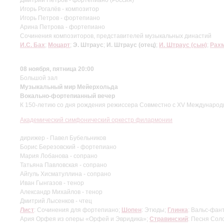
Игорь Рогалёв - композитор
Игорь Петров - фортепиано
Арина Петрова - фортепиано
Cочинения композиторов, представителей музыкальных династий
И.С. Бах
;
Моцарт
;
Э. Штраус
;
И. Штраус (отец)
;
И. Штраус (сын)
;
Рах
08 ноября, пятница 20:00
Большой зал
Музыкальный мир Мейерхольда
Вокально-фортепианный вечер
К 150-летию со дня рождения режиссера Совместно с XV Международн
Академический симфонический оркестр филармонии
дирижер - Павел Бубельников
Борис Березовский - фортепиано
Мария Лобанова - сопрано
Татьяна Павловская - сопрано
Айгуль Хисматуллина - сопрано
Иван Гынгазов - тенор
Александр Михайлов - тенор
Дмитрий Лысенков - чтец
Лист
: Сочинения для фортепиано;
Шопен
: Этюды;
Глинка
: Вальс-фан
Ария Орфея из оперы «Орфей и Эвридика»;
Стравинский
: Песня Сол