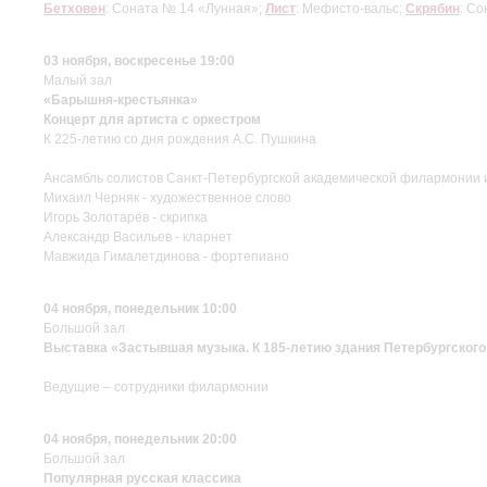
Бетховен
: Соната № 14 «Лунная»;
Лист
: Мефисто-вальс;
Скрябин
: Со
03 ноября, воскресенье 19:00
Малый зал
«Барышня-крестьянка»
Концерт для артиста с оркестром
К 225-летию со дня рождения А.С. Пушкина
Ансамбль солистов Санкт-Петербургской академической филармонии 
Михаил Черняк - художественное слово
Игорь Золотарёв - скрипка
Александр Васильев - кларнет
Мавжида Гималетдинова - фортепиано
04 ноября, понедельник 10:00
Большой зал
Выставка «Застывшая музыка. К 185-летию здания Петербургского
Ведущие – сотрудники филармонии
04 ноября, понедельник 20:00
Большой зал
Популярная русская классика