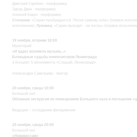
Дмитрий Скрябин - перформер
Эдгар Двин - перформер
Алексей Бакун - перформер
Степанов
: «Сирин пробуждается. Песня самому себе» (первое испол
исполнение);
Лукомец
: «Сирин выходит - ее песнь» (первое исполнен
19 ноября, вторник 18:00
Музиторий
«И вдруг возникла музыка...»
Блокадные судьбы композиторов Ленинграда
4 Концерт 5 абонемента «Слушай, Ленинград!»
Александра Савельева - лектор
20 ноября, среда 10:00
Большой зал
Обзорная экскурсия по помещениям Большого зала и посещение «ц
Ведущие – сотрудники филармонии
20 ноября, среда 20:00
Большой зал
«Новороссия»