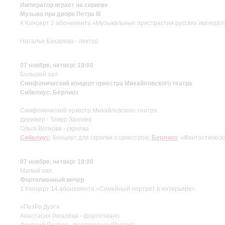
Император играет на скрипке
Музыка при дворе Петра III
4 Концерт 2 абонемента «Музыкальные пристрастия русских императ
Наталья Бахарева - лектор
07 ноября, четверг 19:00
Большой зал
Симфонический концерт оркестра Михайловского театра
Сибелиус. Берлиоз
Симфонический оркестр Михайловского театра
дирижер - Тимур Зангиев
Ольга Волкова - скрипка
Сибелиус
: Концерт для скрипки с оркестром;
Берлиоз
: «Фантастическ
07 ноября, четверг 19:00
Малый зал
Фортепианный вечер
1 Концерт 14 абонемента «Семейный портрет в интерьере»
«ПетРо Дуэт»
Анастасия Рогалёва - фортепиано
Дмитрий Петров - фортепиано (Россия)