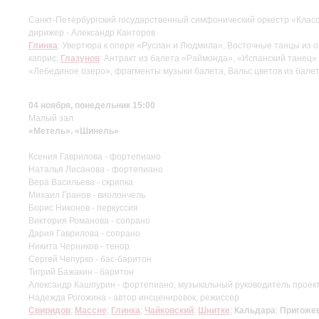
Санкт-Петербургский государственный симфонический оркестр «Клас
дирижер - Александр Канторов
Глинка
: Увертюра к опере «Руслан и Людмила», Восточные танцы из 
каприс;
Глазунов
: Антракт из балета «Раймонда», «Испанский танец»
«Лебединое озеро», фрагменты музыки балета, Вальс цветов из балет
04 ноября, понедельник 15:00
Малый зал
«Метель». «Шинель»
Ксения Гаврилова - фортепиано
Наталья Лисанова - фортепиано
Вера Васильева - скрипка
Михаил Гранов - виолончель
Борис Никонов - перкуссия
Виктория Романова - сопрано
Дария Гаврилова - сопрано
Никита Черников - тенор
Сергей Чепурко - бас-баритон
Тигрий Бажакин - баритон
Александр Кашпурин - фортепиано, музыкальный руководитель проек
Надежда Рогожина - автор инсценировок, режиссер
Свиридов
;
Массне
;
Глинка
;
Чайковский
;
Шнитке
;
Кальдара
;
Пригоже