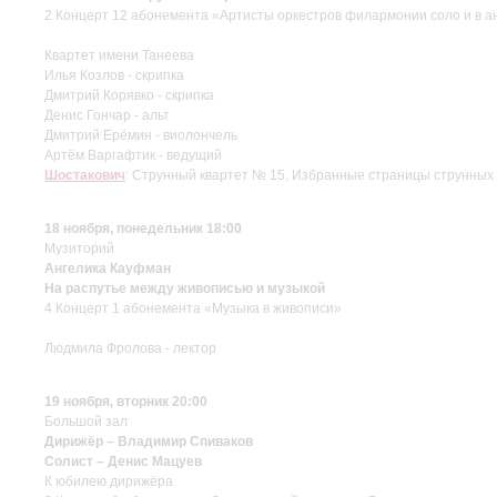
2 Концерт 12 абонемента «Артисты оркестров филармонии соло и в а
Квартет имени Танеева
Илья Козлов - скрипка
Дмитрий Корявко - скрипка
Денис Гончар - альт
Дмитрий Ерёмин - виолончель
Артём Варгафтик - ведущий
Шостакович
: Струнный квартет № 15, Избранные страницы струнных к
18 ноября, понедельник 18:00
Музиторий
Ангелика Кауфман
На распутье между живописью и музыкой
4 Концерт 1 абонемента «Музыка в живописи»
Людмила Фролова - лектор
19 ноября, вторник 20:00
Большой зал
Дирижёр – Владимир Спиваков
Солист – Денис Мацуев
К юбилею дирижёра