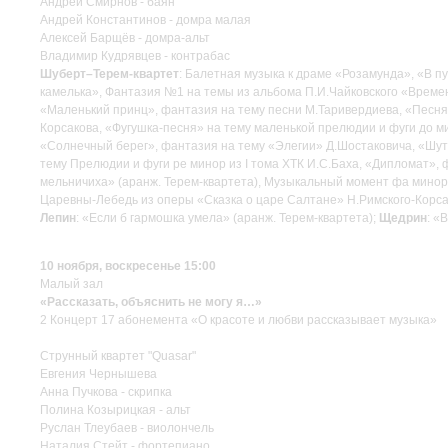
Андрей Смирнов - баян
Андрей Константинов - домра малая
Алексей Барщёв - домра-альт
Владимир Кудрявцев - контрабас
Шуберт–Терем-квартет
: Балетная музыка к драме «Розамунда», «В п
камелька», Фантазия №1 на темы из альбома П.И.Чайковского «Времен
«Маленький принц», фантазия на тему песни М.Таривердиева, «Песня 
Корсакова, «Фугушка-песня» на тему маленькой прелюдии и фуги до ми
«Солнечный берег», фантазия на тему «Элегии» Д.Шостаковича, «Шут
тему Прелюдии и фуги ре минор из I тома ХТК И.С.Баха, «Дипломат», 
мельничиха» (аранж. Терем-квартета), Музыкальный момент фа минор 
Царевны-Лебедь из оперы «Сказка о царе Салтане» Н.Римского-Корсак
Лепин
: «Если б гармошка умела» (аранж. Терем-квартета);
Щедрин
: «
10 ноября, воскресенье 15:00
Малый зал
«Рассказать, объяснить не могу я…»
2 Концерт 17 абонемента «О красоте и любви рассказывает музыка»
Струнный квартет "Quasar"
Евгения Чернышева
Анна Пучкова - скрипка
Полина Козырицкая - альт
Руслан Тлеубаев - виолончель
Наталия Стейт - фортепиано