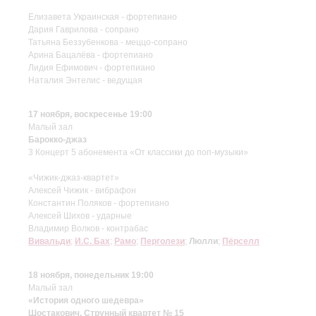
Елизавета Украинская - фортепиано
Дария Гаврилова - сопрано
Татьяна Беззубенкова - меццо-сопрано
Арина Бацалёва - фортепиано
Лидия Ефимович - фортепиано
Наталия Энтелис - ведущая
17 ноября, воскресенье 19:00
Малый зал
Барокко-джаз
3 Концерт 5 абонемента «От классики до поп-музыки»
«Чижик-джаз-квартет»
Алексей Чижик - вибрафон
Константин Поляков - фортепиано
Алексей Шихов - ударные
Владимир Волков - контрабас
Вивальди
;
И.С. Бах
;
Рамо
;
Перголези
;
Люлли
;
Пёрселл
18 ноября, понедельник 19:00
Малый зал
«История одного шедевра»
Шостакович. Струнный квартет № 15