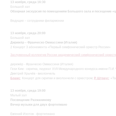
13 ноября, среда 16:30
Большой зал
Обзорная экскурсия по помещениям Большого зала и посещение «ц
Ведущие – сотрудники филармонии
13 ноября, среда 20:00
Большой зал
Дирижёр – Франческо Оммассини (Италия)
2 Концерт 3 абонемента «Первый симфонический оркестр России»
Заслуженный коллектив России академический симфонический оркес
дирижёр - Франческо Оммассини (Италия)
Гехи Ким - скрипка, лауреат XVII Международного конкурса имени П.И.
Дмитрий Хрычёв - виолончель
Брамс
: Концерт для скрипки и виолончели с оркестром;
Р. Штраус
: «Т
13 ноября, среда 19:00
Малый зал
Посвящение Рахманинову
Вечер музыки для двух фортепиано
Евгений Изотов - фортепиано