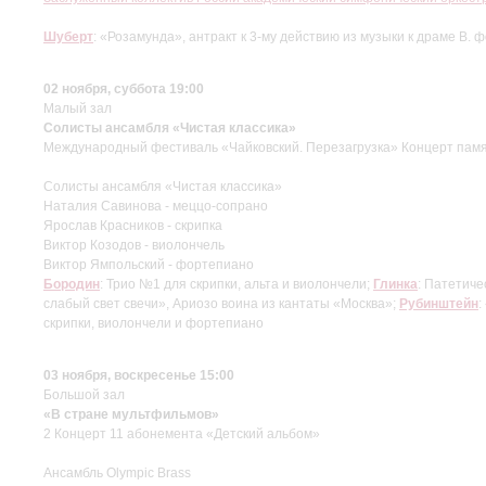
Шуберт
: «Розамунда», антракт к 3-му действию из музыки к драме В. 
02 ноября, суббота 19:00
Малый зал
Солисты ансамбля «Чистая классика»
Международный фестиваль «Чайковский. Перезагрузка» Концерт памят
Солисты ансамбля «Чистая классика»
Наталия Савинова - меццо-сопрано
Ярослав Красников - скрипка
Виктор Козодов - виолончель
Виктор Ямпольский - фортепиано
Бородин
: Трио №1 для скрипки, альта и виолончели;
Глинка
: Патетиче
слабый свет свечи», Ариозо воина из кантаты «Москва»;
Рубинштейн
:
скрипки, виолончели и фортепиано
03 ноября, воскресенье 15:00
Большой зал
«В стране мультфильмов»
2 Концерт 11 абонемента «Детский альбом»
Ансамбль Olympic Brass