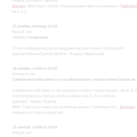
Равиль Ислямов - скрипка
Вагнер
: Увертюра к опере «Нюрнбергские мейстерзингеры»;
Чайковс
№ 1–21)
15 ноября, пятница 19:00
Малый зал
«Голоса Академии»
Солисты Международной академии музыки Елены Образцовой
художественный руководитель - Ильдар Абдразаков
16 ноября, суббота 20:00
Большой зал
Симфонический оркестр и хор Московского театра Новая Опера им.
Симфонический оркестр Московского театра «Новая Опера» им. Е. В. 
Хор Московского театра «Новая Опера» им. Е. В. Колобова
дирижер - Фёдор Леднёв
Ротт
: Сюита для оркестра си-бемоль мажор, Симфония № 1;
Брукнер
смешанного хора и оркестра
16 ноября, суббота 19:00
Малый зал