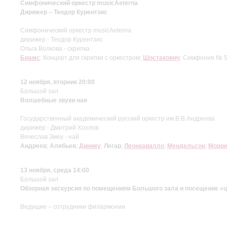
Симфонический оркестр musicAeterna
Дирижер – Теодор Курентзис
Симфонический оркестр musicAeterna
дирижер - Теодор Курентзис
Ольга Волкова - скрипка
Брамс
: Концерт для скрипки с оркестром;
Шостакович
: Симфония № 
12 ноября, вторник 20:00
Большой зал
Волшебные звуки ная
Государственный академический русский оркестр им.В.В.Андреева
дирижёр - Дмитрий Хохлов
Вячеслав Змеу - най
Андреев
;
Алябьев
;
Динику
;
Легар
;
Леонкавалло
;
Мендельсон
;
Морри
13 ноября, среда 14:00
Большой зал
Обзорная экскурсия по помещениям Большого зала и посещение «ц
Ведущие – сотрудники филармонии