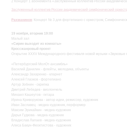
2 Концерт 1 абонемента «Заслуженный коллектив России академичес
Заслуженный коллектив России академический симфонический оркес
Рахманинов
: Концерт № 3 для фортепиано с оркестром, Симфоничес
19 ноября, вторник 19:00
Малый зал
«Сирин выходит из комнаты»
Кроссжанровый проект
Открытие ХХХV Международного фестиваля новой музыки «Звуковые 
«Петербургский МолОт-ансамбль»
Василий Данилин - флейты, мелодика, объекты
Александр Захаренко - кларнет
Алексей Глазков - фортепиано
Артур Зобнин - скрипка
Дмитрий Лебедев - виолончель
Михаил Кашеутов - гитара
Ирина Криворукова - автор идеи, режиссер, художник
Иван Заславец - медиа-художник, перформер
Максим Эрикайкин - медиа-художник
Дарья Гудкова - медиа-художник
Владислав Лапаев - медиа-художник
Алиса Бакун-Феоктистова - художник