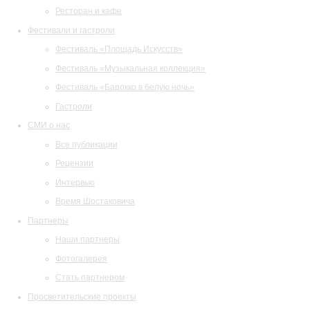
Ресторан и кафе
Фестивали и гастроли
Фестиваль «Площадь Искусств»
Фестиваль «Музыкальная коллекция»
Фестиваль «Барокко в белую ночь»
Гастроли
СМИ о нас
Все публикации
Рецензии
Интервью
Время Шостаковича
Партнеры
Наши партнеры
Фотогалерея
Стать партнером
Просветительские проекты