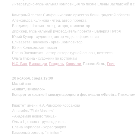
Литературно-музыкальная композиция по поэме Елены Заславской в
Камерный состав Симфонического оркестра Ленинградской области
Александра Куликова - чтец, автор проекта
Владимир Шахрин - чтец, гитара, композитор
дирижер, музыкальный руководитель проекта - Валерия Путря
Юрий Купер - художник, автор медиа оформления
Елизавета Панченко - орган, композитор
Юлия Колосовская - вокал
Елена Заславская - автор литературной основы, поэтесса
Ольга Лукина - художник по костюмам
И.С. Бах
;
Вивальди
;
Гендель
;
Корелли
;
Пахельбель
;
Григ
20 ноября, среда 19:00
Малый зал
«Виват, Пикколо!»
Концерт-открытие II международного фестиваля «Флейта-Пикколо»
Квартет имени Н.А.Римского-Корсакова
Ансамбль "Flute Masters"
«Академия нового танца»
Ольга Цветкова - руководитель
Елена Чурилова - хореография
Камерный оркестр "Infinitum"