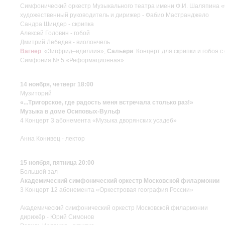
Симфонический оркестр Музыкального театра имени Ф.И. Шаляпина
художественный руководитель и дирижер - Фабио Мастранджело
Сандра Шиндер - скрипка
Алексей Головин - гобой
Дмитрий Лебедев - виолончель
Вагнер
: «Зигфрид–идиллия»;
Сальери
: Концерт для скрипки и гобоя 
Симфония № 5 «Реформационная»
14 ноября, четверг 18:00
Музиторий
«...Тригорское, где радость меня встречала столько раз!»
Музыка в доме Осиповых-Вульф
4 Концерт 3 абонемента «Музыка дворянских усадеб»
Анна Конивец - лектор
15 ноября, пятница 20:00
Большой зал
Академический симфонический оркестр Московской филармонии
3 Концерт 12 абонемента «Оркестровая география России»
Академический симфонический оркестр Московской филармонии
дирижёр - Юрий Симонов