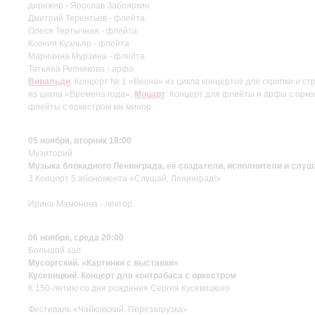
дирижер - Ярослав Забояркин
Дмитрий Терентьев - флейта
Олеся Тертычная - флейта
Ксения Куэльяр - флейта
Марианна Мурзина - флейта
Татьяна Репникова - арфа
Вивальди
: Концерт № 1 «Весна» из цикла концертов для скрипки и ст
из цикла «Времена года»;
Моцарт
: Концерт для флейты и арфы с орк
флейты с оркестром ми минор
05 ноября, вторник 18:00
Музиторий
Музыка блокадного Ленинграда, её создатели, исполнители и слуш
3 Концерт 5 абонемента «Слушай, Ленинград!»
Ирина Мамонова - лектор
06 ноября, среда 20:00
Большой зал
Мусоргский. «Картинки с выставки»
Кусевицкий. Концерт для контрабаса с оркестром
К 150-летию со дня рождения Сергея Кусевицкого
Фестиваль «Чайковский. Перезагрузка»