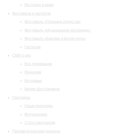
Ресторан и кафе
Фестивали и гастроли
Фестиваль «Площадь Искусств»
Фестиваль «Музыкальная коллекция»
Фестиваль «Барокко в белую ночь»
Гастроли
СМИ о нас
Все публикации
Рецензии
Интервью
Время Шостаковича
Партнеры
Наши партнеры
Фотогалерея
Стать партнером
Просветительские проекты