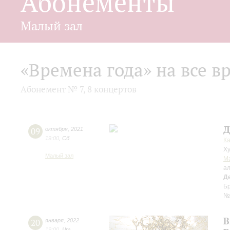
Абонементы
Малый зал
«Времена года» на все в
Абонемент № 7, 8 концертов
Д
09
октября
,
2021
19:00
,
Сб
К
Ху
Малый зал
М
ал
Д
Бр
№ 
В
20
января
,
2022
19:00
,
Чт