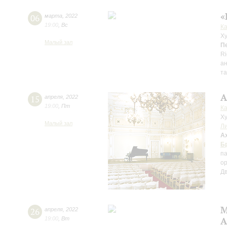
«
06
марта
,
2022
19:00
,
Вс
К
Ху
Малый зал
П
Ri
а
та
А
15
апреля
,
2022
19:00
,
Пт
К
Ху
Малый зал
Л
А
Б
па
о
Д
М
26
апреля
,
2022
19:00
,
Вт
А