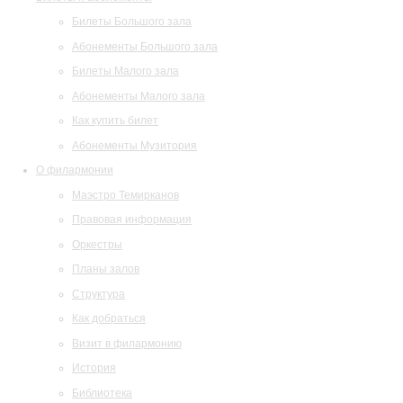
Билеты Большого зала
Абонементы Большого зала
Билеты Малого зала
Абонементы Малого зала
Как купить билет
Абонементы Музитория
О филармонии
Маэстро Темирканов
Правовая информация
Оркестры
Планы залов
Структура
Как добраться
Визит в филармонию
История
Библиотека