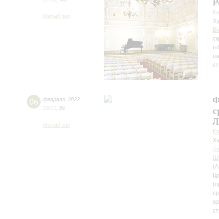
Р
К
Малый зал
Ху
В
ск
(«
па
ст
Ф
06
февраля
,
2022
19:00
,
Вс
с
Л
Малый зал
К
Ху
Л
Ш
(
Ц
(о
ср
ор
с