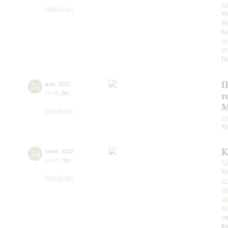
К
Малый зал
Ху
М
Б
с
ст
Па
П
24
мая
,
2022
19:00
,
Вт
г
М
Малый зал
К
Ху
К
24
июня
,
2022
19:00
,
Пт
К
Ху
Малый зал
Ал
К
М
Х
ск
К