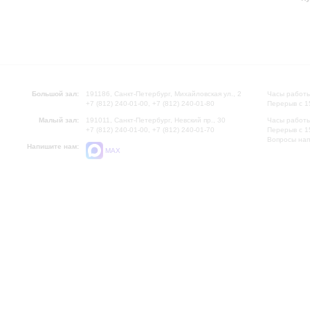
Большой зал:
191186, Санкт-Петербург, Михайловская ул., 2
Часы работы
+7 (812) 240-01-00, +7 (812) 240-01-80
Перерыв с 1
Малый зал:
191011, Санкт-Петербург, Невский пр., 30
Часы работы
+7 (812) 240-01-00, +7 (812) 240-01-70
Перерыв с 1
Вопросы на
Напишите нам:
MAX