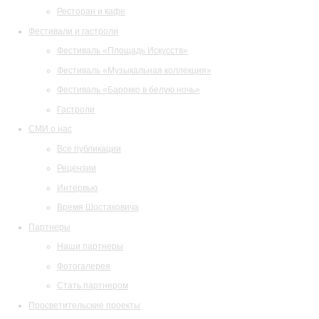
Ресторан и кафе
Фестивали и гастроли
Фестиваль «Площадь Искусств»
Фестиваль «Музыкальная коллекция»
Фестиваль «Барокко в белую ночь»
Гастроли
СМИ о нас
Все публикации
Рецензии
Интервью
Время Шостаковича
Партнеры
Наши партнеры
Фотогалерея
Стать партнером
Просветительские проекты