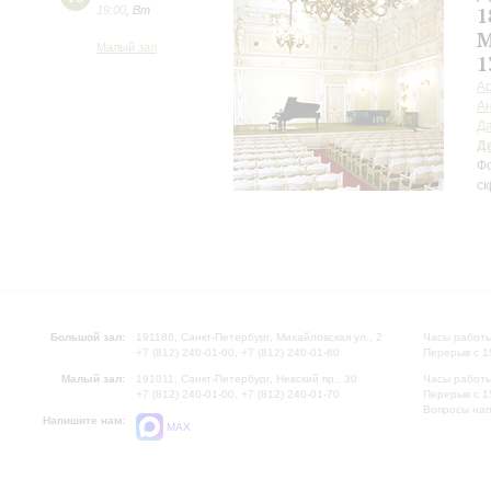
19:00
,
Вт
1
М
Малый зал
1
А
А
Д
Д
Фо
ск
Большой зал:
191186, Санкт-Петербург, Михайловская ул., 2
Часы работы
+7 (812) 240-01-00, +7 (812) 240-01-80
Перерыв с 1
Малый зал:
191011, Санкт-Петербург, Невский пр., 30
Часы работы
+7 (812) 240-01-00, +7 (812) 240-01-70
Перерыв с 1
Вопросы на
Напишите нам:
MAX