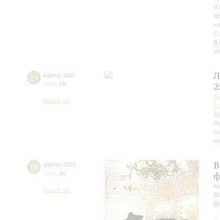
Л.
фо
«А
С.
В.
«И
Л
29
марта
,
2021
19:00
,
Пн
2
А
Малый зал
Ал
Б
Ро
тр
м
В
18
апреля
,
2021
19:00
,
Вс
ф
Кр
Малый зал
Вь
Ве