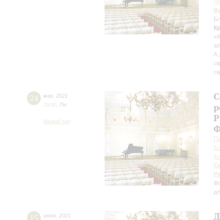
Л
В
Бл
К
«
ап
А.
ск
ск
С
24
мая
,
2021
19:00
,
Пн
р
Р
Малый зал
Ф
П
Б
А
С
Р
Ф
д
Д
15
июня
,
2021