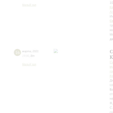
10
Малый зал
К
А
И
С
тр
ка
М
д
С
16
марта
,
2021
19:00
,
Вт
К
С
Малый зал
м
го
К
Д
с
Б
ст
не
Ф.
С.
со