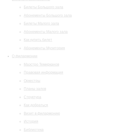
Билеты Большого зала
Абонементы Большого зала
Билеты Малого зала
Абонементы Малого зала
Как купить билет
Абонементы Музитория
О филармонии
Маэстро Темирканов
Правовая информация
Оркестры
Планы залов
Структура
Как добраться
Визит в филармонию
История
Библиотека