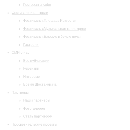
Ресторан и кафе
Фестивали и гастроли
Фестиваль «Площадь Искусств»
Фестиваль «Музыкальная коллекция»
Фестиваль «Барокко в белую ночь»
Гастроли
СМИ о нас
Все публикации
Рецензии
Интервью
Время Шостаковича
Партнеры
Наши партнеры
Фотогалерея
Стать партнером
Просветительские проекты