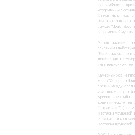
с ансамблями старин
которыми был создан
Значительную часть 
композиторов Санкт-П
рамках "Молот-фестив
современной музыки 
Меняя традиционное 
основными действующ
"Ленинградская сюит
Ленинграда. Премьера
интеграционном театр
Камерный хор Festino
хоров "Северное бель
премии международног
участник хорового фе
Арсенал (Нижний Нов
драматического театр
"Что делать?" (реж. 
Настасьи Хрущевой. 
совместного спектакл
Настасьи Хрущевой).