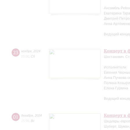
Ансамбль Petro
Екатерина Тара
Дмитрий Петров
Анна Артёменк
Ведущий конце
Концерт в ф
23
ноября
,
2024
15:00
,
Сб
Шостакович. Ст
Исполнители:
Евгения Черны
Анна Пучкова с
Полина Козыри
Елена Гуркина
Ведущий конце
Концерт в ф
01
декабря
,
2024
15:00
,
Вс
Шедевры европ
Шуберт, Шуман,