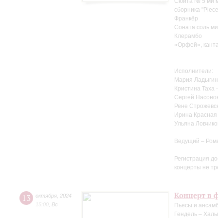
Сюита № 5 ми м
сборника "Pieces
Франкёр
Соната соль ми
Клерамбо
«Орфей», канта
Исполнители:
Мария Ладыгин
Кристина Таха 
Сергей Насоно
Рене Строжевск
Ирина Красная 
Ульяна Ловчико
Ведущий – Ром
Регистрация до
концерты не тр
Концерт в 
13
октября
,
2024
15:00
,
Вс
Пьесы и ансамб
Гендель – Халь