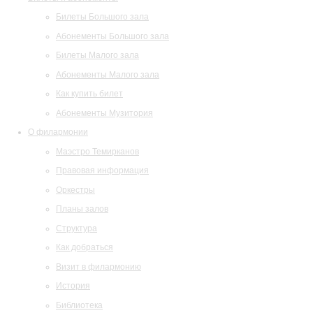
Билеты Большого зала
Абонементы Большого зала
Билеты Малого зала
Абонементы Малого зала
Как купить билет
Абонементы Музитория
О филармонии
Маэстро Темирканов
Правовая информация
Оркестры
Планы залов
Структура
Как добраться
Визит в филармонию
История
Библиотека