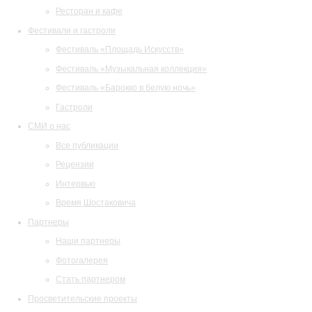
Ресторан и кафе
Фестивали и гастроли
Фестиваль «Площадь Искусств»
Фестиваль «Музыкальная коллекция»
Фестиваль «Барокко в белую ночь»
Гастроли
СМИ о нас
Все публикации
Рецензии
Интервью
Время Шостаковича
Партнеры
Наши партнеры
Фотогалерея
Стать партнером
Просветительские проекты