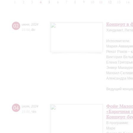
1
2
3
4
5
6
7
8
9
10
11
12
13
14
Концерт в ф
02
июня
,
2024
15:00
,
Вс
Хиндемит, Пете
Исполнители:
Мария Аввакум
Ренат Раков – 
Виктория Вельк
Елена Григорье
Энвер Махаури
Михаил Селиве
Александра Ме
Ведущий конце
Фойе Малог
04
июля
,
2024
«Барочная 
15:00
,
Чт
Концерт-бе
В программе:
Маре