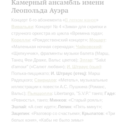
Камерный ансамбль имени
Леопольда Ауэра
Концерт 6-го абонемента «
В легком жанре
»
Вивальди
: Концерт № 4 «Зима» для скрипки и
струнного оркестра из цикла «Времена года»;
Корелли
: «Рождественский концерт»;
Моцарт
:
«Маленькая ночная серенада»;
Чайковский
:
«Щелкунчик», фрагменты музыки балета
(Марш,
Танец Феи Драже, Вальс цветов)
;
Элгар
: “Salut
d’amour” («Салют любви»);
И. Штраус (сын)
:
Полька-пиццикато;
И. Штраус (отец)
: Марш
Радецкого;
Свиридов
: «Метель», музыкальные
иллюстрации к повести А.С. Пушкина
(Романс,
Вальс)
;
Пьяццолла
: Libertango, "S.V.P." танго;
Гаде
:
«Ревность», танго;
Минков
: «Старый рояль»;
Эшпай
: «А снег идет»;
Лепин
: «Пять минут»;
Зацепин
: «Разговор со счастьем»;
Крылатов
: «Три
белых коня», «Кабы не было зимы»