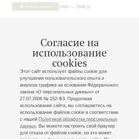
Купить билет
1000 — 1800 р.
21
февраля
,
2027
15:00
,
Вс
Согласие на
Малый зал
использование
«Горы, льды, эльфы, тролли и
cookies
весенние цветы»
Этот сайт использует файлы cookie для
Норвегия, Дания, Швеция, Финляндия
улучшения пользовательского опыта и
Концерт 14-го абонемента «
Музыкальный круиз
анализа трафика на основании Федерального
вокруг света
»
закона «О персональных данных» от
...или По морям, по волнам с великими
27.07.2006 № 152-ФЗ. Продолжая
мореплавателями, пиратами, музыкантами и просто
использование сайта, вы соглашаетесь на
храбрыми путешественниками
использование файлов cookie в соответствии
с нашей
Политикой обработки персональных
Камерный оркестр Chamberries
данных
. Вы можете настроить свой браузер
Анна Башарина
(руководитель оркестра, флейта)
для отказа от файлов cookie, но это может
Ани Агаджанян
(руководитель оркестра, скрипка)