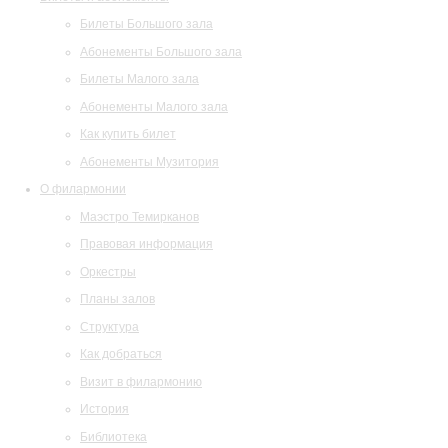
Билеты Большого зала
Абонементы Большого зала
Билеты Малого зала
Абонементы Малого зала
Как купить билет
Абонементы Музитория
О филармонии
Маэстро Темирканов
Правовая информация
Оркестры
Планы залов
Структура
Как добраться
Визит в филармонию
История
Библиотека