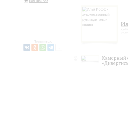
Большой зал
И
худо
и со
Поделиться:
Камерный 
«Дивертис