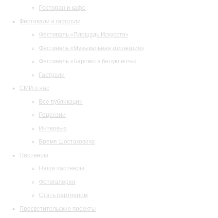
Ресторан и кафе
Фестивали и гастроли
Фестиваль «Площадь Искусств»
Фестиваль «Музыкальная коллекция»
Фестиваль «Барокко в белую ночь»
Гастроли
СМИ о нас
Все публикации
Рецензии
Интервью
Время Шостаковича
Партнеры
Наши партнеры
Фотогалерея
Стать партнером
Просветительские проекты