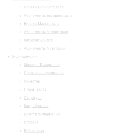
Билеты Большого зала
Абонементы Большого зала
Билеты Малого зала
Абонементы Малого зала
Как купить билет
Абонементы Музитория
О филармонии
Маэстро Темирканов
Правовая информация
Оркестры
Планы залов
Структура
Как добраться
Визит в филармонию
История
Библиотека