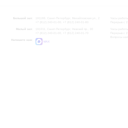
Большой зал:
191186, Санкт-Петербург, Михайловская ул., 2
Часы работы
+7 (812) 240-01-00, +7 (812) 240-01-80
Перерыв с 1
Малый зал:
191011, Санкт-Петербург, Невский пр., 30
Часы работы
+7 (812) 240-01-00, +7 (812) 240-01-70
Перерыв с 1
Вопросы на
Напишите нам:
MAX