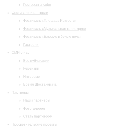
Ресторан и кафе
Фестивали и гастроли
Фестиваль «Площадь Искусств»
Фестиваль «Музыкальная коллекция»
Фестиваль «Барокко в белую ночь»
Гастроли
СМИ о нас
Все публикации
Рецензии
Интервью
Время Шостаковича
Партнеры
Наши партнеры
Фотогалерея
Стать партнером
Просветительские проекты