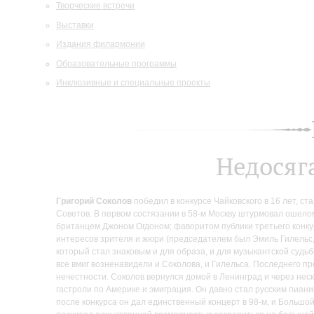
Творческие встречи
Выставки
Издания филармонии
Образовательные программы
Инклюзивные и специальные проекты
Недосяг
Григорий Соколов
победил в конкурсе Чайковского в 16 лет, с
Советов. В первом состязании в 58-м Москву штурмовал ошело
британцем Джоном Огдоном; фаворитом публики третьего конку
интересов зрителя и жюри (председателем был Эмиль Гилельс,
который стал знаковым и для образа, и для музыкантской судьб
все вмиг возненавидели и Соколова, и Гилельса. Последнего п
нечестности. Соколов вернулся домой в Ленинград и через нес
гастроли по Америке и эмиграция. Он давно стал русским пиани
после конкурса он дал единственный концерт в 98-м, и Большо