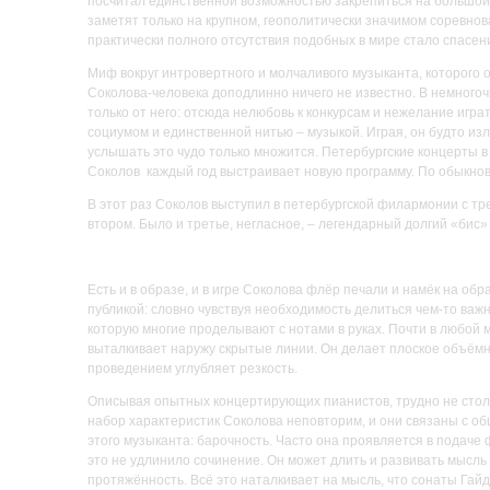
посчитал единственной возможностью закрепиться на большой с
заметят только на крупном, геополитически значимом соревнов
практически полного отсутствия подобных в мире стало спасен
Миф вокруг интровертного и молчаливого музыканта, которого о
Соколова-человека доподлинно ничего не известно. В немногоч
только от него: отсюда нелюбовь к конкурсам и нежелание игра
социумом и единственной нитью – музыкой. Играя, он будто излу
услышать это чудо только множится. Петербургские концерты в
Соколов каждый год выстраивает новую программу. По обыкнове
В этот раз Соколов выступил в петербургской филармонии с т
втором. Было и третье, негласное, – легендарный долгий «бис
Есть и в образе, и в игре Соколова флёр печали и намёк на об
публикой: словно чувствуя необходимость делиться чем-то важн
которую многие проделывают с нотами в руках. Почти в любой 
выталкивает наружу скрытые линии. Он делает плоское объём
проведением углубляет резкость.
Описывая опытных концертирующих пианистов, трудно не столк
набор характеристик Соколова неповторим, и они связаны с об
этого музыканта: барочность. Часто она проявляется в подаче
это не удлинило сочинение. Он может длить и развивать мысль
протяжённость. Всё это наталкивает на мысль, что сонаты Гай