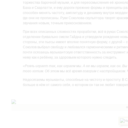
торжества барочной музыки, и для переосмысления её хронолог
Баха и Скарлатти, и ему дороги прежние формы и принципы ра
способен менять частоту, амплитуду и динамику внутри мордент
где они не прописаны. Руки Соколова-скульптора творят краси
звучания новым, точным прикосновением.
При всех описанных сложностях проработки, всё в руках Сокол
отделении буквально смели Гайдна и утвердили рождение новы
стороны, эти пьесы имеют вполне понятную форму, с другой – 
Соколов выбрал свободу и любовался гармоническими и ритми
почти осязаешь музыкантскую ответственность за инструмент и
нему как к ребёнку, за здоровьем которого нужно следить.
«Рояль играет так, как играем мы. А не мы играем, как он. 
того хотим. Об этом мы всё время говорим с настройщиком. 
Недосягаемы музыканты, способные на чистоту и простоту. В С
больше в нём от самого себя, о котором он так не любит говорит
Ф