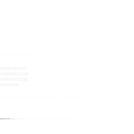
ерный оркестр
ллектива России
симфонического
илармонии