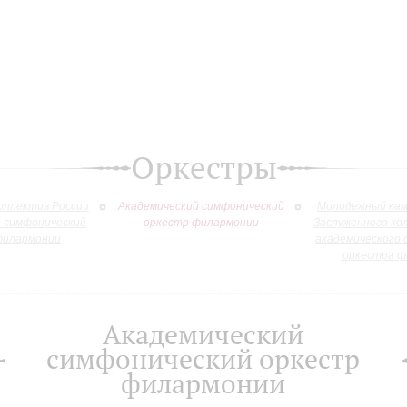
Оркестры
оллектив России
Академический симфонический
Молодежный кам
й симфонический
оркестр филармонии
Заслуженного ко
филармонии
академического 
оркестра ф
Академический
симфонический оркестр
филармонии