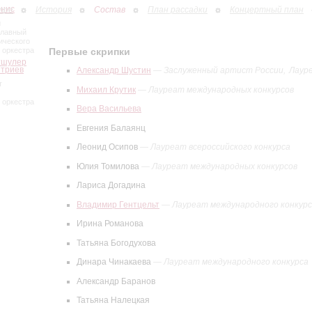
инис
тре
История
Состав
План рассадки
Концертный план
й
главный
ического
Первые скрипки
 оркестра
тшулер
итриев
Александр Шустин
—
Заслуженный артист России
Лаур
т
Михаил Крутик
—
Лауреат международных конкурсов
 оркестра
Вера Васильева
Евгения Балаянц
Леонид Осипов
—
Лауреат всероссийского конкурса
Юлия Томилова
—
Лауреат международных конкурсов
Лариса Догадина
Владимир Гентцельт
—
Лауреат международного конкур
Ирина Романова
Татьяна Богодухова
Динара Чинакаева
—
Лауреат международного конкурса
Александр Баранов
Татьяна Налецкая