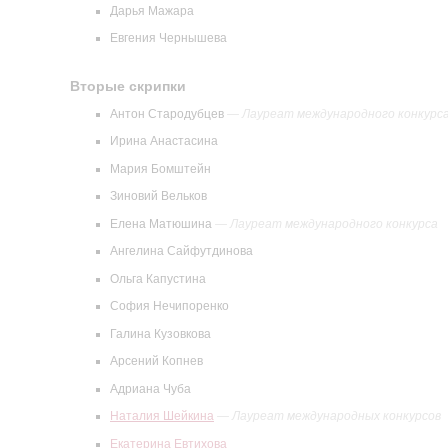
Дарья Мажара
Евгения Чернышева
Вторые скрипки
Антон Стародубцев
—
Лауреат международного конкурс
Ирина Анастасина
Мария Бомштейн
Зиновий Вельков
Елена Матюшина
—
Лауреат международного конкурса
Ангелина Сайфутдинова
Ольга Капустина
София Нечипоренко
Галина Кузовкова
Арсений Копнев
Адриана Чуба
Наталия Шейкина
—
Лауреат международных конкурсов
Екатерина Евтихова