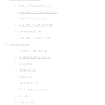
Билеты Большого зала
Абонементы Большого зала
Билеты Малого зала
Абонементы Малого зала
Как купить билет
Абонементы Музитория
О филармонии
Маэстро Темирканов
Правовая информация
Оркестры
Планы залов
Структура
Как добраться
Визит в филармонию
История
Библиотека