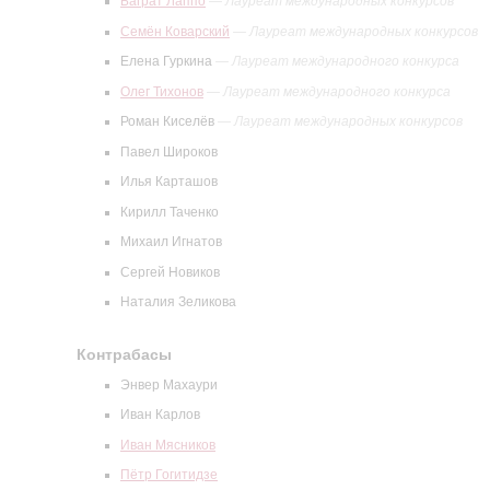
Баграт Лаппо
—
Лауреат международных конкурсов
Семён Коварский
—
Лауреат международных конкурсов
Елена Гуркина
—
Лауреат международного конкурса
Олег Тихонов
—
Лауреат международного конкурса
Роман Киселёв
—
Лауреат международных конкурсов
Павел Широков
Илья Карташов
Кирилл Таченко
Михаил Игнатов
Сергей Новиков
Наталия Зеликова
Контрабасы
Энвер Махаури
Иван Карлов
Иван Мясников
Пётр Гогитидзе