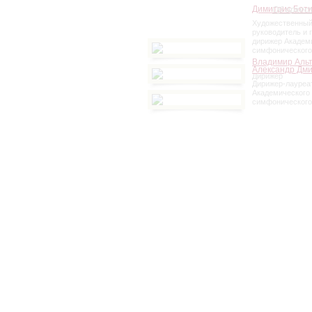
Димитрис Бот
Об оркес
Художественны
руководитель и 
дирижер Академ
симфонического
Владимир Аль
Александр Дм
Дирижер
Дирижер-лауреа
Академического
симфонического