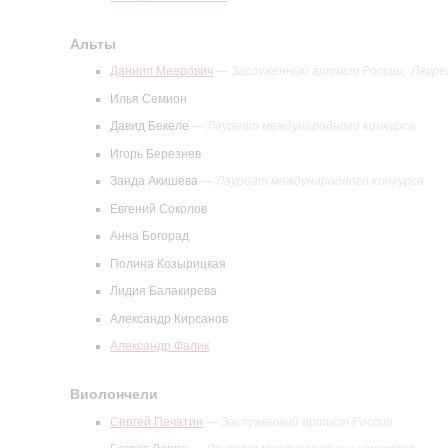
Альты
Даниил Меерович
—
Заслуженный артист России
Лауре
Илья Семион
Давид Бекеле
—
Лауреат международного конкурса
Игорь Березнев
Занда Акишева
—
Лауреат международного конкурса
Евгений Соколов
Анна Богорад
Полина Козырицкая
Лидия Балакирева
Александр Кирсанов
Александр Фалик
Виолончели
Сергей Печатин
—
Заслуженный артист России