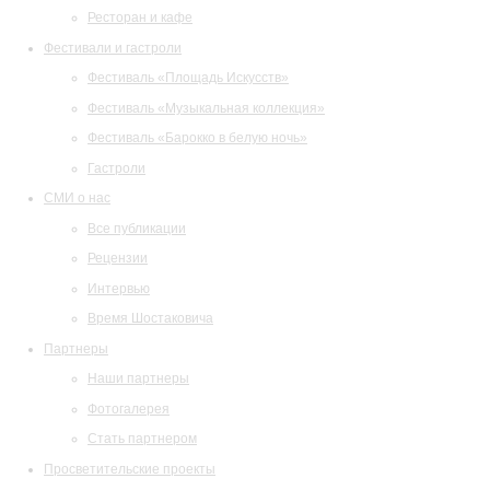
Ресторан и кафе
Фестивали и гастроли
Фестиваль «Площадь Искусств»
Фестиваль «Музыкальная коллекция»
Фестиваль «Барокко в белую ночь»
Гастроли
СМИ о нас
Все публикации
Рецензии
Интервью
Время Шостаковича
Партнеры
Наши партнеры
Фотогалерея
Стать партнером
Просветительские проекты