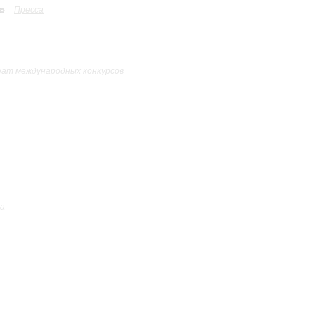
Пресса
еат международных конкурсов
са