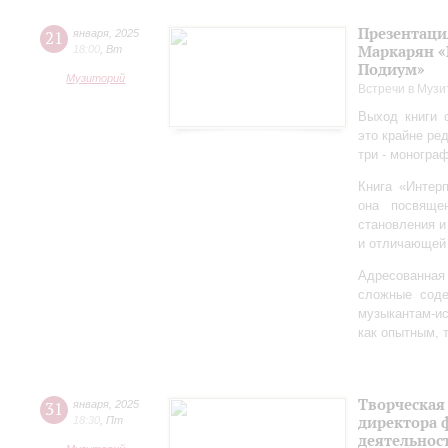
Презентаци
21
января
,
2025
Маркарян «
18:00
,
Вт
Подиум»
Музиторий
Встречи в Музи
Выход книги 
это крайне ре
три - моногра
Книга «Интер
она посвяще
становления и
и отличающей 
Адресованна
сложные соде
музыкантам-и
как опытным, 
Творческая
31
января
,
2025
директора 
18:30
,
Пт
деятельно