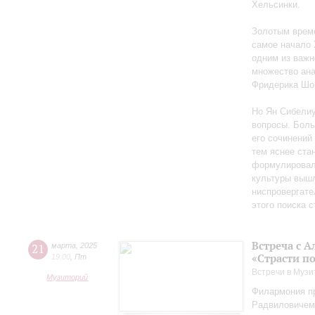
Хельсинки.
Золотым време
самое начало 
одним из важн
множество ан
Фридерика Шоп
Но Ян Сибелиу
вопросы. Боль
его сочинений
тем яснее ста
формулировал 
культуры вышл
ниспровергате
этого поиска 
Встреча с 
21
марта
,
2025
«Страсти п
19:00
,
Пт
Встречи в Музи
Музиторий
Филармония пр
Радвиловичем