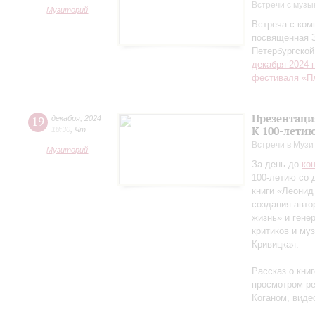
Встречи с музы
Музиторий
Встреча с ко
посвященная 
Петербургско
декабря 2024 
фестиваля «П
Презентаци
19
декабря
,
2024
К 100-лети
18:30
,
Чт
Встречи в Музи
Музиторий
За день до
ко
100-летию со 
книги «Леонид
создания авто
жизнь» и гене
критиков и му
Кривицкая.
Рассказ о кни
просмотром ре
Коганом, виде