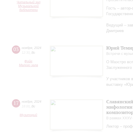
Просветительс
Читальный зал
Музыкальной
Гость – автор
библиотеки
Государственн
Ведущий – за
Дмитриев
Юрий Теми
03
ноября
,
2024
12:30
,
Вс
Встречи с музы
Фойе
О Маэстро вcп
Малого зала
Заслуженного
У участников 
выставку «Юри
Славянский
17
ноября
,
2024
мифологии 
18:00
,
Вс
композитор
Музиторий
В рамках XXXV 
Лектор – проф