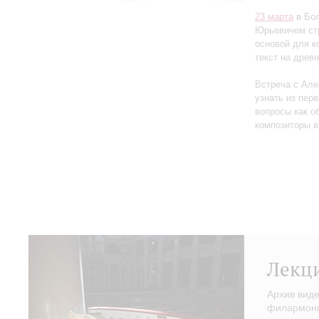
23 марта
в Бол
Юрьевичем стр
основой для к
текст на древ
Встреча с Але
узнать из перв
вопросы как об
композиторы в
Лекц
Архив вид
филармонии