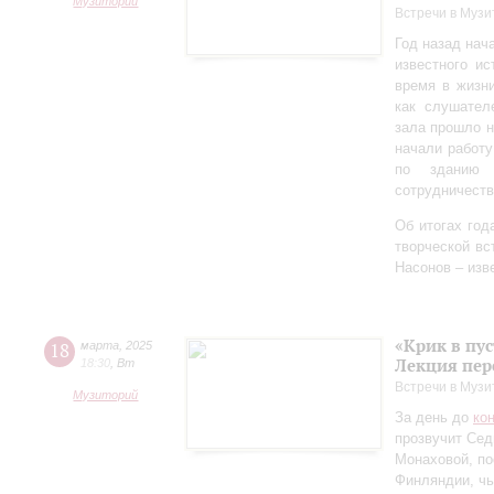
Музиторий
Встречи в Музи
Год назад нач
известного ис
время в жизн
как слушател
зала прошло 
начали работу
по зданию 
сотрудничеств
Об итогах год
творческой в
Насонов – изв
«Крик в пу
18
марта
,
2025
Лекция пер
18:30
,
Вт
Встречи в Музи
Музиторий
За день до
ко
прозвучит Сед
Монаховой, п
Финляндии, чь