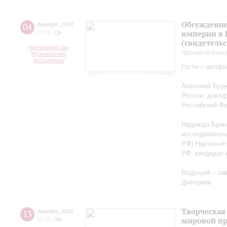
Обсуждение
04
декабря
,
2024
империи в 
17:00
,
Ср
(свидетельс
Читальный зал
Просветительс
Музыкальной
библиотеки
Гости – автор
Анатолий Будк
России, докто
Российской Ф
Надежда Бриню
исследователь
РФ) Научно-ис
РФ, кандидат 
Ведущий – за
Дмитриев
Творческая
13
декабря
,
2024
мировой пр
18:30
,
Пт