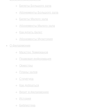
Билеты Большого зала
Абонементы Большого зала
Билеты Малого зала
Абонементы Малого зала
Как купить билет
Абонементы Музитория
О филармонии
Маэстро Темирканов
Правовая информация
Оркестры
Планы залов
Структура
Как добраться
Визит в филармонию
История
Библиотека