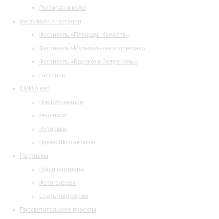
Ресторан и кафе
Фестивали и гастроли
Фестиваль «Площадь Искусств»
Фестиваль «Музыкальная коллекция»
Фестиваль «Барокко в белую ночь»
Гастроли
СМИ о нас
Все публикации
Рецензии
Интервью
Время Шостаковича
Партнеры
Наши партнеры
Фотогалерея
Стать партнером
Просветительские проекты