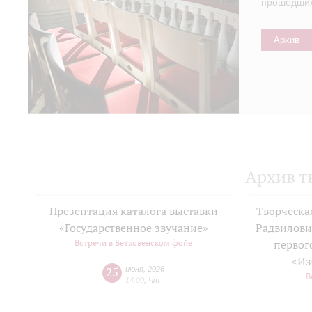
прошедших 
Архив
Архив т
Презентация каталога выставки
Творческа
«Государственное звучание»
Радвилови
Встречи в Бетховенском фойе
первог
«Из
25
июня
,
2026
В
14:00
,
Чт