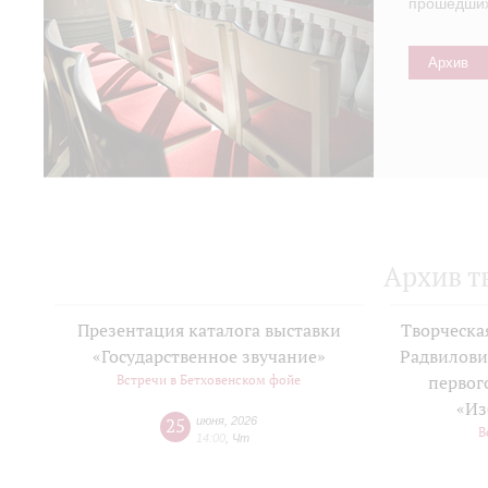
прошедших 
Архив
Архив т
Презентация каталога выставки
Творческа
«Государственное звучание»
Радвилови
Встречи в Бетховенском фойе
первог
«Из
25
июня
,
2026
В
14:00
,
Чт