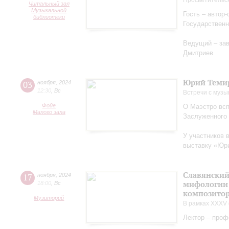
Просветительс
Читальный зал
Музыкальной
Гость – автор
библиотеки
Государственн
Ведущий – за
Дмитриев
Юрий Теми
03
ноября
,
2024
12:30
,
Вс
Встречи с музы
Фойе
О Маэстро вcп
Малого зала
Заслуженного
У участников 
выставку «Юри
Славянский
17
ноября
,
2024
мифологии 
18:00
,
Вс
композитор
Музиторий
В рамках XXXV 
Лектор – проф