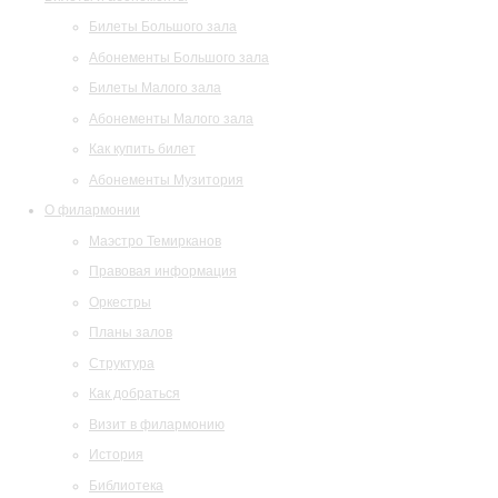
Билеты Большого зала
Абонементы Большого зала
Билеты Малого зала
Абонементы Малого зала
Как купить билет
Абонементы Музитория
О филармонии
Маэстро Темирканов
Правовая информация
Оркестры
Планы залов
Структура
Как добраться
Визит в филармонию
История
Библиотека