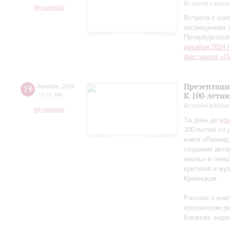
Встречи с музы
Музиторий
Встреча с ко
посвященная 
Петербургско
декабря 2024 
фестиваля «П
Презентаци
19
декабря
,
2024
К 100-лети
18:30
,
Чт
Встречи в Музи
Музиторий
За день до
ко
100-летию со 
книги «Леонид
создания авто
жизнь» и гене
критиков и му
Кривицкая.
Рассказ о кни
просмотром ре
Коганом, виде