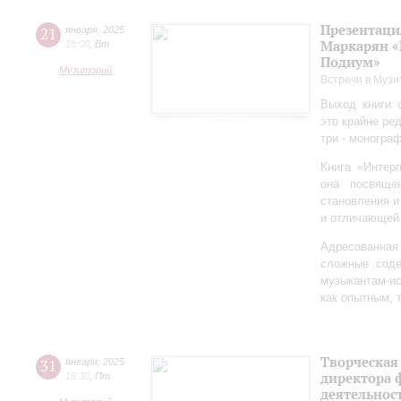
Презентаци
21
января
,
2025
Маркарян «
18:00
,
Вт
Подиум»
Музиторий
Встречи в Музи
Выход книги 
это крайне ре
три - моногра
Книга «Интер
она посвяще
становления и
и отличающей 
Адресованна
сложные соде
музыкантам-и
как опытным, 
Творческая
31
января
,
2025
директора 
18:30
,
Пт
деятельно