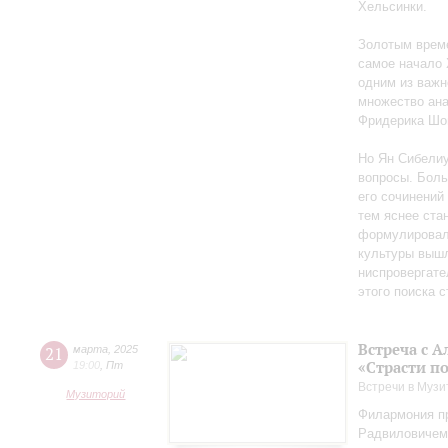
Хельсинки.
Золотым време
самое начало 
одним из важн
множество ан
Фридерика Шоп
Но Ян Сибелиу
вопросы. Боль
его сочинений
тем яснее ста
формулировал 
культуры вышл
ниспровергате
этого поиска 
Встреча с 
21
марта
,
2025
«Страсти п
19:00
,
Пт
Встречи в Музи
Музиторий
Филармония пр
Радвиловичем