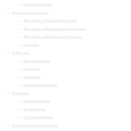
Ресторан и кафе
Фестивали и гастроли
Фестиваль «Площадь Искусств»
Фестиваль «Музыкальная коллекция»
Фестиваль «Барокко в белую ночь»
Гастроли
СМИ о нас
Все публикации
Рецензии
Интервью
Время Шостаковича
Партнеры
Наши партнеры
Фотогалерея
Стать партнером
Просветительские проекты