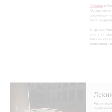
23 марта
в Бол
Юрьевичем стр
основой для к
текст на древ
Встреча с Але
узнать из перв
вопросы как об
композиторы в
Лекц
Архив вид
филармонии