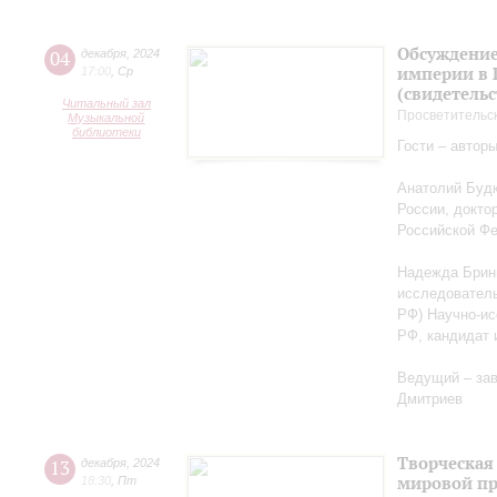
Обсуждение
04
декабря
,
2024
империи в 
17:00
,
Ср
(свидетельс
Читальный зал
Просветительс
Музыкальной
библиотеки
Гости – автор
Анатолий Будк
России, докто
Российской Ф
Надежда Бриню
исследователь
РФ) Научно-ис
РФ, кандидат 
Ведущий – за
Дмитриев
Творческая
13
декабря
,
2024
мировой пр
18:30
,
Пт