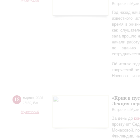
Музиторий
Встречи в Музи
Год назад нач
известного ис
время в жизн
как слушател
зала прошло 
начали работу
по зданию 
сотрудничеств
Об итогах год
творческой в
Насонов – изв
«Крик в пу
18
марта
,
2025
Лекция пер
18:30
,
Вт
Встречи в Музи
Музиторий
За день до
ко
прозвучит Сед
Монаховой, п
Финляндии, чь