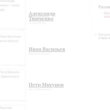
ьников, а также тенор Александр Тимченко, баритон Иван Васильев, бас Петр
Рахм
ущий абонемента – Ярослав Тимофеев, один из самых ярких молодых россий
Александр
Рапс
адащий талантом говорить о музыке ярко и интересно, глубоко и емко.
орке
Тимченко
марта в Музитории состоится встреча с Александром Радвиловичем. Вход св
тенор (Иуда)
Продолж
2 часа 
Иван Васильев
баритон (Иисус)
Петр Мигунов
бас (Евангелист)