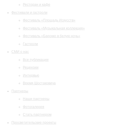
Ресторан и кафе
Фестивали и гастроли
Фестиваль «Площадь Искусств»
Фестиваль «Музыкальная коллекция»
Фестиваль «Барокко в белую ночь»
Гастроли
СМИ о нас
Все публикации
Рецензии
Интервью
Время Шостаковича
Партнеры
Наши партнеры
Фотогалерея
Стать партнером
Просветительские проекты