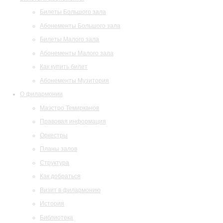
Билеты Большого зала
Абонементы Большого зала
Билеты Малого зала
Абонементы Малого зала
Как купить билет
Абонементы Музитория
О филармонии
Маэстро Темирканов
Правовая информация
Оркестры
Планы залов
Структура
Как добраться
Визит в филармонию
История
Библиотека