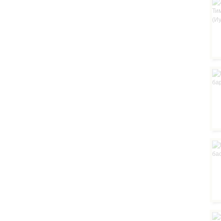
Мел
Вед
обл
21 