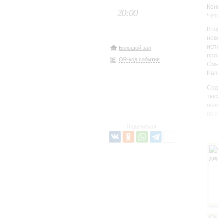
Кон
20:00
Чет
Вто
нов
исп
Большой зал
про
QR-код события
Смы
Рап
Сод
тыс
осн
по 
Поделиться:
Але
обн
сюж
бол
обр
вос
рас
На 
кон
Лед