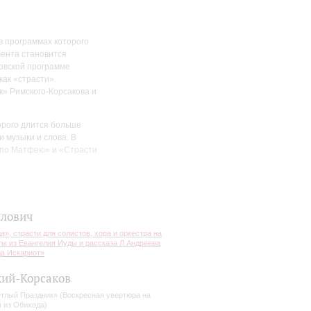
в программах которого
мента становится
товской программе
как «страсти».
» Римского-Корсакова и
орого длится больше
 музыки и слова. В
и по Матфею» и «Страсти
 веке в Египте
ерпретация канонического
иста, видящий и любящий
лович
олняет Божескую волю,
тью, поэтому, чтобы
а», страсти для солистов, хора и оркестра на
ты из Евангелия Иуды и рассказа Л.Андреева
ведения фрагмент
а Искариот»
ий-Корсаков
р Санкт-Петербургской
тране – дирижер Федор
тлый Праздник» (Воскресная увертюра на
ки, пианист Алексей
 из Обихода)