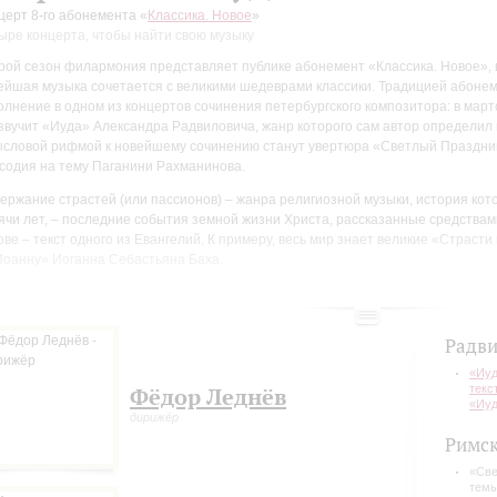
церт 8-го абонемента «
Классика. Новое
»
ыре концерта, чтобы найти свою музыку
рой сезон филармония представляет публике абонемент «Классика. Новое», 
ейшая музыка сочетается с великими шедеврами классики. Традицией абоне
олнение в одном из концертов сочинения петербургского композитора: в мар
звучит «Иуда» Александра Радвиловича, жанр которого сам автор определил 
словой рифмой к новейшему сочинению станут увертюра «Светлый Праздник
содия на тему Паганини Рахманинова.
ержание страстей (или пассионов) – жанра религиозной музыки, история кот
ячи лет, – последние события земной жизни Христа, рассказанные средствами
ове – текст одного из Евангелий. К примеру, весь мир знает великие «Страст
Иоанну» Иоганна Себастьяна Баха.
ксандр Радвилович обратился к древнему жанру, впечатленный находкой: в XX
аружили папирус с текстом, известным теперь как «Евангелие от Иуды». Инт
ета в нем далека от привычной: «
В Евангелии Иуды он — любимый ученик Хр
Радви
ьше других. Иуда предает своего учителя по его же просьбе и тем самым вып
екая себя на вечное одиночество и проклятье
». Текст дошел до нас не полнос
«Иуд
текс
Фёдор Леднёв
полнить смысловые лакуны, композитор использовал в финале своего произ
«Иуд
сказа Леонида Андреева «Иуда Искариот».
дирижёр
Римск
сцене в этот вечер – Академический симфонический оркестр филармонии, Хо
серватории, один из лучших интерпретаторов современной музыки в нашей с
«Све
нев и созвездие блестящих солистов: солист Санкт-Петербургского дома музы
темы