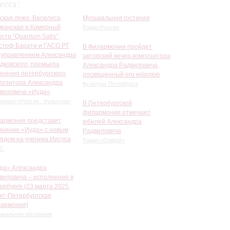
есса:
ская ложа. Василиса
Музыкальная гостиная
жанская и Камерный
Радио России
естр “Quantum Satis”;
стоф Барати и ГАСО РТ
В Филармонии пройдет
 управлением Александра
авторский вечер композитора
дковского; премьера
Александра Радвиловича,
инения петербургского
посвященный его юбилею
позитора Александра
Культура Петербурга
виловича «Иуда»
канал «Россия - Культура»
В Петербургской
филармонии отмечают
армония представит
юбилей Александра
инение «Иуда» с новым
Радвиловича
лядом на ученика Иисуса
Радио «Орфей»
С
да» Александра
виловича – исполнение в
ербурге (23 марта 2025,
кт-Петербургская
армония)
ыкальное обозрение