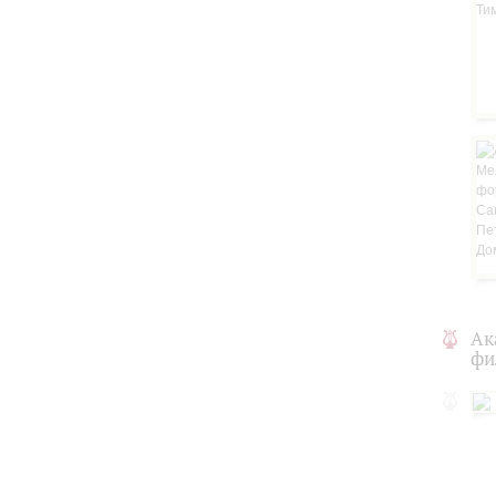
Ак
фи