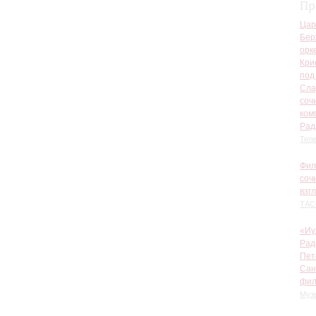
Пр
Цар
Бер
орк
Кри
под
Сла
соч
ком
Рад
Теле
Фил
соч
взг
ТАС
«Иу
Рад
Пет
Сан
фил
Муз