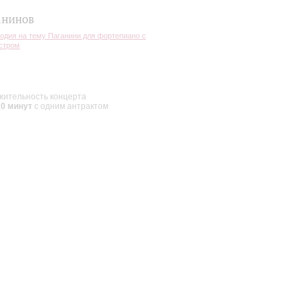
 Мигунов.
анинов
ский музыковедов,
одия на тему Паганини для фортепиано с
стром
ободный
по регистрации
.
ительность концерта
10 минут
с одним антрактом