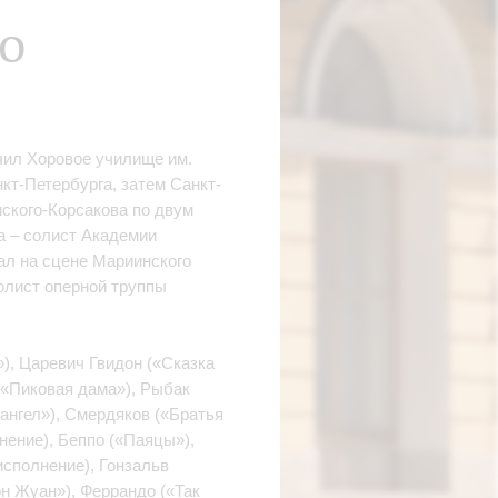
о
чил Хоровое училище им.
кт-Петербурга, затем Санкт-
мского-Корсакова по двум
а – солист Академии
ал на сцене Мариинского
солист оперной труппы
), Царевич Гвидон («Сказка
 («Пиковая дама»), Рыбак
ангел»), Смердяков («Братья
ение), Беппо («Паяцы»),
исполнение), Гонзальв
он Жуан»), Феррандо («Так