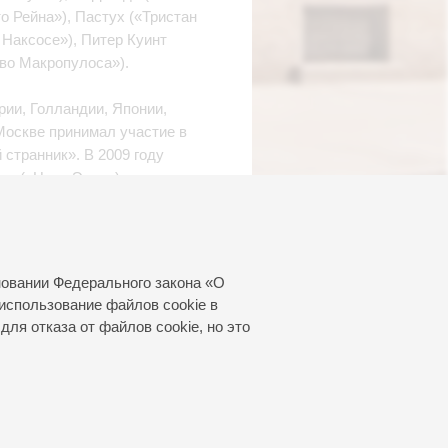
о Рейна»), Пастух («Тристан
 Наксосе»), Питер Куинт
тво Макропулоса»).
рии, Голландии, Японии,
Москве принимал участие в
странник». В 2009 году
па («Царь Эдип») в
си Реквиема Верди
ой филармонии под
нского (дирижер Валерий
новании Федерального закона «О
использование файлов cookie в
для отказа от файлов cookie, но это