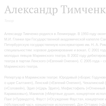
Александр Тимченк
Тенор
Александр Тимченко родился в Ленинграде. В 1993 году окон
М.И. Глинки при Государственной академической капелле Сан
Петербургскую государственную консерваторию им. Н. А. Ри
специальностям: хоровое дирижирование и вокал. С 2001 год
молодых певцов Мариинского театра. В 2002 году дебютиров
театра в партии Ленского («Евгений Онегин»). С 2005 года – 
Мариинского театра.
Репертуар в Мариинском театре: Юродивый («Борис Годунов»
о царе Салтане»), Ленский («Евгений Онегин»), Чекалинский
(«Соловей»), Эдип («Царь Эдип»), Мефистофель («Огненный 
Карамазовы»), Манилов («Мертвые души», концертное исполн
Панг («Турандот»), Фауст («Осуждение Фауста», концертное 
(«Испанский час», концертное исполнение), Дон Оттавио («Д