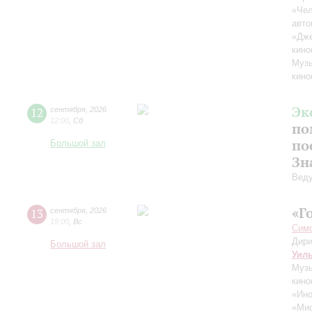
«Чел
авто
«Дж
кино
Музы
кино
Эк
12
сентября
,
2026
12:00
,
Сб
по
по
Большой зал
Зн
Вед
«Г
13
сентября
,
2026
19:00
,
Вс
Симф
Дири
Большой зал
Уил
Музы
кино
«Ино
«Ми