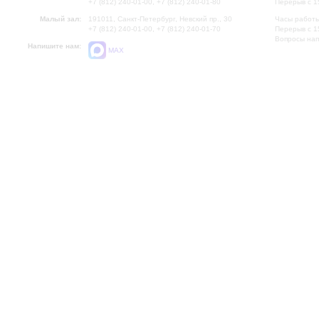
+7 (812) 240-01-00, +7 (812) 240-01-80
Перерыв с 1
Малый зал:
191011, Санкт-Петербург, Невский пр., 30
Часы работы
+7 (812) 240-01-00, +7 (812) 240-01-70
Перерыв с 1
Вопросы на
Напишите нам:
MAX