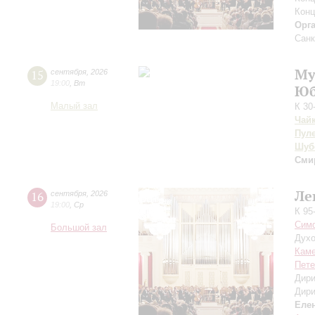
Конц
Орг
Санк
Му
15
сентября
,
2026
19:00
,
Вт
Юб
Малый зал
К 30
Чай
Пул
Шуб
Сми
Ле
16
сентября
,
2026
19:00
,
Ср
К 95
Симф
Большой зал
Духо
Каме
Пете
Дири
Дири
Еле