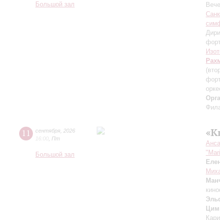
Большой зал
Вече
Санк
симф
Дири
фор
Изот
Рах
(вто
форт
орке
Орг
Фила
«К
11
сентября
,
2026
16:00
,
Пт
Анса
"Mar
Большой зал
Еле
Миха
Ман
кино
Эль
Цим
Кари