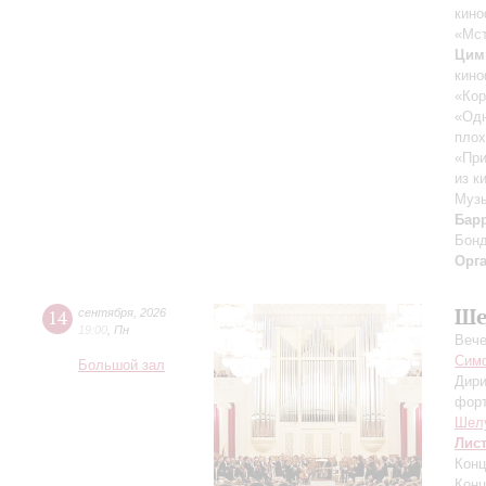
кино
«Мст
Цим
кино
«Кор
«Одн
плох
«При
из к
Музы
Бар
Бон
Орг
Ше
14
сентября
,
2026
19:00
,
Пн
Вече
Симф
Большой зал
Дири
фор
Шел
Лис
Конц
Конц