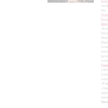
Ана
тено
бас;
Иоф
Вол
Шос
«Бол
Ната
Невс
(Кре
Алек
кин
духо
солн
Гав
«Пёт
сопе
хор
«Ра
«Зим
царя
зем
Орг