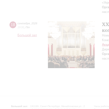
«Укр
Орг
насл
XХ
18
сентября
,
2026
19:00
,
Пт
ко
Большой зал
Номи
Конк
Ака
Дири
Орг
насл
Большой зал:
191186, Санкт-Петербург, Михайловская ул., 2
Часы работы