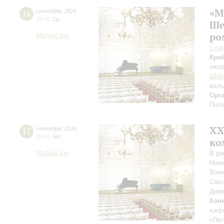
«М
16
сентября
,
2026
19:00
,
Ср
Ше
ро
Малый зал
Елиз
Кре
люб
Шуб
вал
Орг
Пете
XХ
17
сентября
,
2026
19:00
,
Чт
ко
Малый зал
В ра
Номи
Воен
Союз
Дири
Кон
капр
«Пет