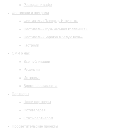
Ресторан и кафе
Фестивали и гастроли
Фестиваль «Площадь Искусств»
Фестиваль «Музыкальная коллекция»
Фестиваль «Барокко в белую ночь»
Гастроли
СМИ о нас
Все публикации
Рецензии
Интервью
Время Шостаковича
Партнеры
Наши партнеры
Фотогалерея
Стать партнером
Просветительские проекты