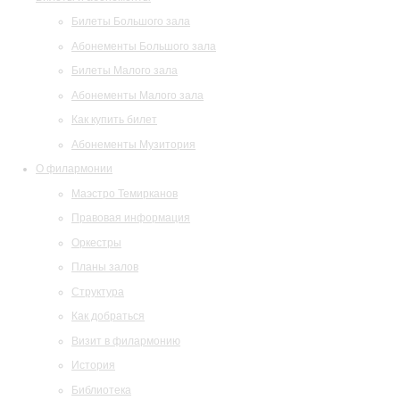
Билеты Большого зала
Абонементы Большого зала
Билеты Малого зала
Абонементы Малого зала
Как купить билет
Абонементы Музитория
О филармонии
Маэстро Темирканов
Правовая информация
Оркестры
Планы залов
Структура
Как добраться
Визит в филармонию
История
Библиотека