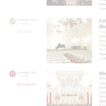
Орг
Санк
Гу
14
сентября
,
2026
19:00
,
Пн
Мо
Малый зал
Губе
Дири
Моц
Конц
№ 4
Орг
«Чай
Ше
15
сентября
,
2026
19:00
,
Вт
Вече
Симф
Большой зал
Дири
Ста
фор
Шоп
Конц